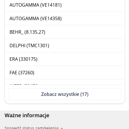
AUTOGAMMA (VE14181)
AUTOGAMMA (VE14358)
BEHR_ (8.135.27)
DELPHI (TMC1301)
ERA (330175)
FAE (37260)
INTER (50170)
Zobacz wszystkie (17)
LUCAS (SNB721)
MERCE (0015403145)
Ważne informacje
QUINTON HA (XEFS88)
Sprawdź status zamówienia