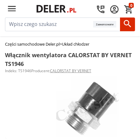
0
Zaawansowane
Części samochodowe Deler.pl
>
Układ chłodzenia silnika
>
Włączniki i stero
Włącznik wentylatora CALORSTAT BY VERNET
TS1946
Indeks: TS1946
Producent:
CALORSTAT BY VERNET