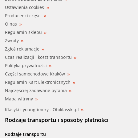
Ustawienia cookies
SEAT (SE-021852600A)
Producenci części
O nas
SEAT (SE-021952600A)
Regulamin sklepu
Zwroty
TOPRAN (400 703)
Zgłoś reklamacje
TRISCAN (8625 38092)
Czas realizacji i koszt transportu
Polityka prywatności
VALEO (820202)
Części samochodowe Kraków
Regulamin Kart Elektronicznych
VOLVO (3416584)
Najczęściej zadawane pytania
VOLVO (3416584-5)
Mapa witryny
Klasyki i youngtimery - Otoklasyki.pl
Rodzaje transportu i sposoby płatności
Rodzaje transportu