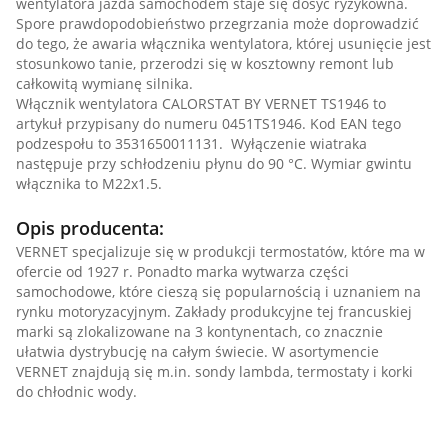
wentylatora jazda samochodem staje się dosyć ryzykowna.
Spore prawdopodobieństwo przegrzania może doprowadzić
do tego, że awaria włącznika wentylatora, której usunięcie jest
stosunkowo tanie, przerodzi się w kosztowny remont lub
całkowitą wymianę silnika.
Włącznik wentylatora CALORSTAT BY VERNET TS1946 to
artykuł przypisany do numeru 0451TS1946. Kod EAN tego
podzespołu to 3531650011131. Wyłączenie wiatraka
następuje przy schłodzeniu płynu do 90 °C. Wymiar gwintu
włącznika to M22x1.5.
Opis producenta:
VERNET specjalizuje się w produkcji termostatów, które ma w
ofercie od 1927 r. Ponadto marka wytwarza części
samochodowe, które cieszą się popularnością i uznaniem na
rynku motoryzacyjnym. Zakłady produkcyjne tej francuskiej
marki są zlokalizowane na 3 kontynentach, co znacznie
ułatwia dystrybucję na całym świecie. W asortymencie
VERNET znajdują się m.in. sondy lambda, termostaty i korki
do chłodnic wody.