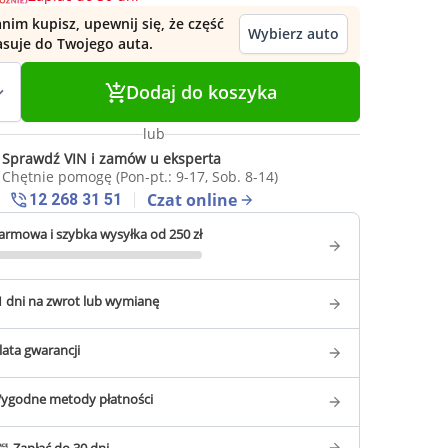
nim kupisz, upewnij się, że część
Wybierz auto
asuje do Twojego auta.
Dodaj do koszyka
lub
Sprawdź VIN i zamów u eksperta
Chętnie pomogę (Pon-pt.: 9-17, Sob. 8-14)
Czat online
12 268 31 51
armowa i szybka wysyłka od 250 zł
1 dni na zwrot lub wymianę
 lata gwarancji
ygodne metody płatności