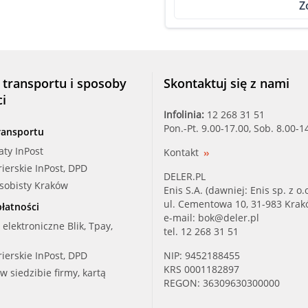
Z
FEBI (27104)
FEBI (33549)
HELLA (8MA376755101)
 transportu i sposoby
Skontaktuj się z nami
ci
IMPERGOM (44114)
Infolinia:
12 268 31 51
Pon.-Pt. 9.00-17.00, Sob. 8.00-1
ransportu
IMPERGOM (44114I)
aty InPost
Kontakt
rierskie InPost, DPD
JPG (1414700600)
DELER.PL
osobisty Kraków
Enis S.A. (dawniej: Enis sp. z o.o
KLOKKERH (00613002)
ul. Cementowa 10, 31-983 Kra
łatności
e-mail:
bok@deler.pl
i elektroniczne Blik, Tpay,
tel. 12 268 31 51
MAXGEAR (77-0022)
rierskie InPost, DPD
NIP: 9452188455
MEYLE (314 223 0001)
KRS 0001182897
 w siedzibie firmy, kartą
REGON: 36309630300000
NRF (8111)