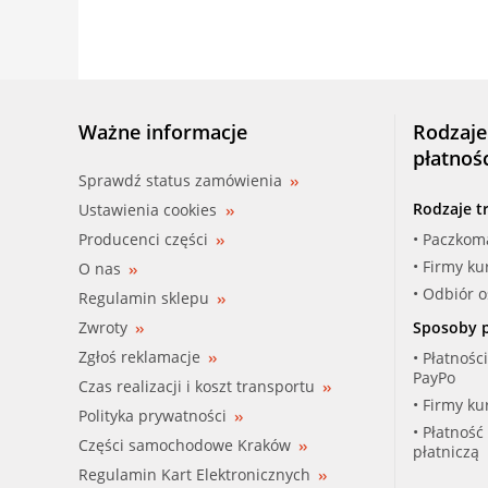
Ważne informacje
Rodzaje
płatnoś
Sprawdź status zamówienia
Rodzaje t
Ustawienia cookies
Producenci części
• Paczkom
• Firmy ku
O nas
• Odbiór 
Regulamin sklepu
Zwroty
Sposoby p
Zgłoś reklamacje
• Płatnośc
PayPo
Czas realizacji i koszt transportu
• Firmy ku
Polityka prywatności
• Płatność
Części samochodowe Kraków
płatniczą
Regulamin Kart Elektronicznych