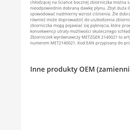
chłodzącej na ściance bocznej zbiorniczka można s
nieodpowiednio dobraną dawkę płynu. Zbyt duża il
spowodować nadmierny wzrost ciśnienia. Źle dobra
również może doprowadzić do uszkodzenia zbiorni
zbiorniczka mogą pojawiać się pęknięcia, które pr
konsekwencji utraty możliwości skutecznego schładz
Zbiorniczek wyrównawczy METZGER 2140021 to arty
numerem MET2140021. Kod EAN przypisany do pro
Inne produkty OEM (zamienni