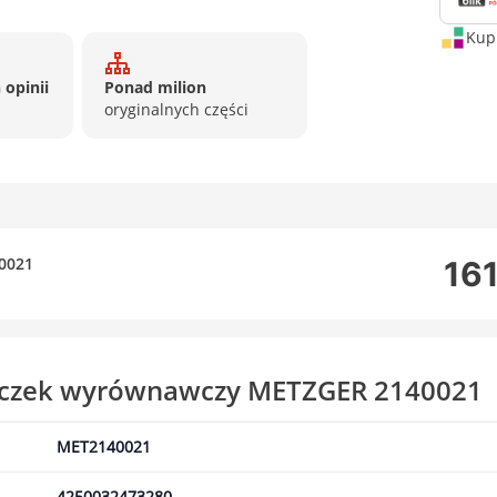
Kup 
 opinii
Ponad milion
oryginalnych części
0021
161
niczek wyrównawczy METZGER 2140021
MET2140021
4250032473280