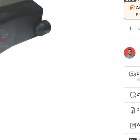
Za
p
D
2
2
W