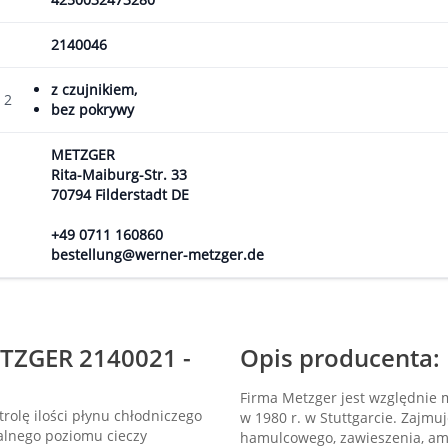
2140046
z czujnikiem,
 2
bez pokrywy
METZGER
Rita-Maiburg-Str. 33
70794 Filderstadt DE
+49 0711 160860
bestellung@werner-metzger.de
TZGER 2140021 -
Opis producenta:
Firma Metzger jest względnie 
rolę ilości płynu chłodniczego
w 1980 r. w Stuttgarcie. Zajmu
alnego poziomu cieczy
hamulcowego, zawieszenia, amo