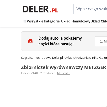
Wszystkie kategorie
Układ Hamulcowy
Układ Chł
Dodaj auto, a pokażemy
części które pasują:
Części samochodowe Deler.pl
>
Układ chłodzenia silnika
>
Zbio
Zbiorniczek wyrównawczy METZGER 
Indeks: 2140021
Producent:
METZGER