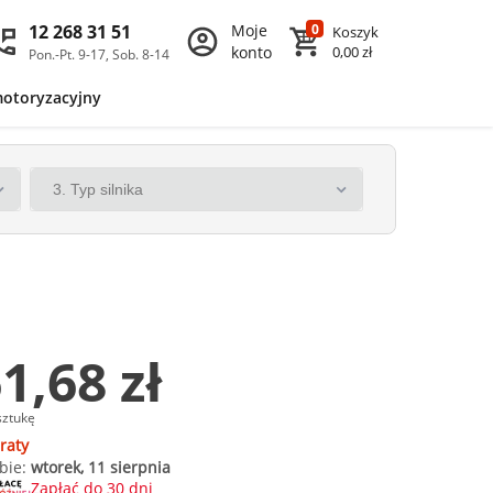
12 268 31 51
Moje
0
Koszyk
konto
0,00 zł
Pon.-Pt. 9-17, Sob. 8-14
motoryzacyjny
1,68 zł
sztukę
raty
bie:
wtorek, 11 sierpnia
Zapłać do 30 dni