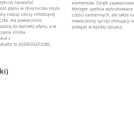
zybciej zauważyć
elementów. Dzięki zaawansow
ość płynu w zbiorniczku może
Metzger spełnia wyśrubowane kry
ny rodzaj cieczy chłodzącej
części zamiennych, ale także 
czka. Na powierzchni
nowoczesny sprzęt imitujący re
owadzą do wycieku płynu, a w
polegać w każdej sytuacji.
ania silnika.
kuł z
duktu to 4250032473280.
ki)