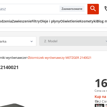
Zaawansowane
odzenia
Zawieszenie
Filtry
Oleje i płyny
Oświetlenie
Kosmetyki
Blog 
rniki wyrównawcze
>
Zbiorniczek wyrównawczy METZGER 2140021
2140021
16
Cena za 
Kup na 
U Cie