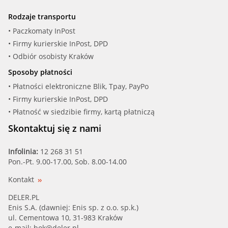
Rodzaje transportu
• Paczkomaty InPost
• Firmy kurierskie InPost, DPD
• Odbiór osobisty Kraków
Sposoby płatności
• Płatności elektroniczne Blik, Tpay, PayPo
• Firmy kurierskie InPost, DPD
• Płatność w siedzibie firmy, kartą płatniczą
Skontaktuj się z nami
Infolinia:
12 268 31 51
Pon.-Pt. 9.00-17.00, Sob. 8.00-14.00
Kontakt
DELER.PL
Enis S.A. (dawniej: Enis sp. z o.o. sp.k.)
ul. Cementowa 10, 31-983 Kraków
e-mail:
bok@deler.pl