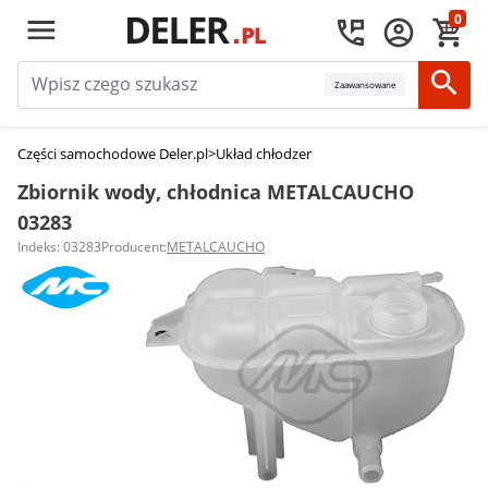
0
Zaawansowane
Części samochodowe Deler.pl
>
Układ chłodzenia silnika
>
Poduszki, śruby,
Zbiornik wody, chłodnica METALCAUCHO
03283
Indeks: 03283
Producent:
METALCAUCHO