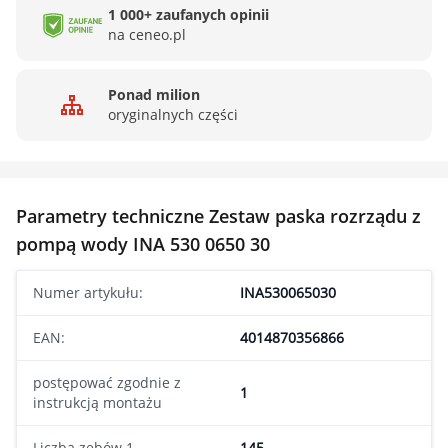
1 000+ zaufanych opinii
na ceneo.pl
Ponad milion
oryginalnych części
Parametry techniczne Zestaw paska rozrządu z
pompą wody INA 530 0650 30
Numer artykułu:
INA530065030
EAN:
4014870356866
postępować zgodnie z
1
instrukcją montażu
Liczba zębów 1
145