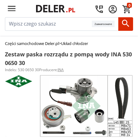
0
Zaawansowane
Części samochodowe Deler.pl
>
Układ chłodzenia silnika
>
Zestawy paska r
Zestaw paska rozrządu z pompą wody INA 530
0650 30
Indeks: 530 0650 30
Producent:
INA