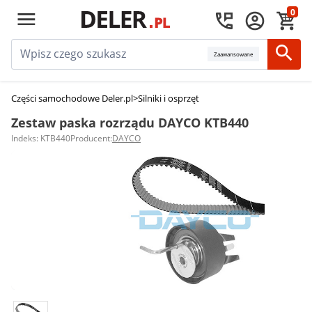
0
Zaawansowane
Części samochodowe Deler.pl
>
Silniki i osprzęt
>
Kompletne rozrządy
>
Zest
Zestaw paska rozrządu DAYCO KTB440
Indeks: KTB440
Producent:
DAYCO