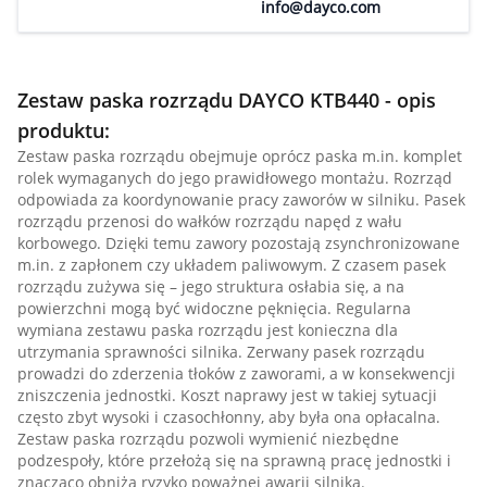
info@dayco.com
Zestaw paska rozrządu DAYCO KTB440 - opis
produktu:
Zestaw paska rozrządu obejmuje oprócz paska m.in. komplet
rolek wymaganych do jego prawidłowego montażu. Rozrząd
odpowiada za koordynowanie pracy zaworów w silniku. Pasek
rozrządu przenosi do wałków rozrządu napęd z wału
korbowego. Dzięki temu zawory pozostają zsynchronizowane
m.in. z zapłonem czy układem paliwowym. Z czasem pasek
rozrządu zużywa się – jego struktura osłabia się, a na
powierzchni mogą być widoczne pęknięcia. Regularna
wymiana zestawu paska rozrządu jest konieczna dla
utrzymania sprawności silnika. Zerwany pasek rozrządu
prowadzi do zderzenia tłoków z zaworami, a w konsekwencji
zniszczenia jednostki. Koszt naprawy jest w takiej sytuacji
często zbyt wysoki i czasochłonny, aby była ona opłacalna.
Zestaw paska rozrządu pozwoli wymienić niezbędne
podzespoły, które przełożą się na sprawną pracę jednostki i
znacząco obniżą ryzyko poważnej awarii silnika.