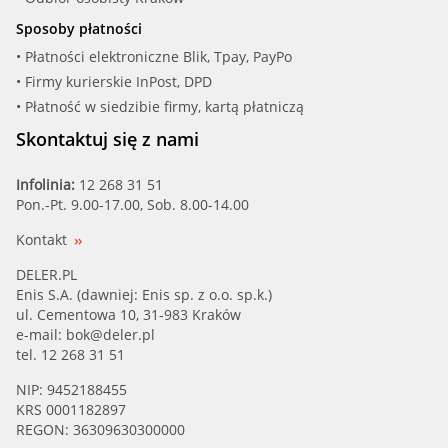
Sposoby płatności
• Płatności elektroniczne Blik, Tpay, PayPo
• Firmy kurierskie InPost, DPD
• Płatność w siedzibie firmy, kartą płatniczą
Skontaktuj się z nami
Infolinia:
12 268 31 51
Pon.-Pt. 9.00-17.00, Sob. 8.00-14.00
Kontakt
DELER.PL
Enis S.A. (dawniej: Enis sp. z o.o. sp.k.)
ul. Cementowa 10, 31-983 Kraków
e-mail:
bok@deler.pl
tel. 12 268 31 51
NIP: 9452188455
KRS 0001182897
REGON: 36309630300000