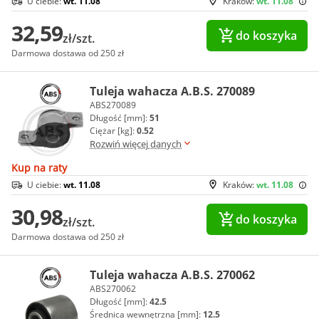
U ciebie:
wt. 11.08
Kraków:
wt. 11.08
32,59
do koszyka
zł/szt.
Darmowa dostawa od 250 zł
Tuleja wahacza A.B.S. 270089
ABS270089
Długość [mm]:
51
Ciężar [kg]:
0.52
Rozwiń więcej danych
Kup na raty
U ciebie:
wt. 11.08
Kraków:
wt. 11.08
30,98
do koszyka
zł/szt.
Darmowa dostawa od 250 zł
Tuleja wahacza A.B.S. 270062
ABS270062
Długość [mm]:
42.5
Średnica wewnętrzna [mm]:
12.5