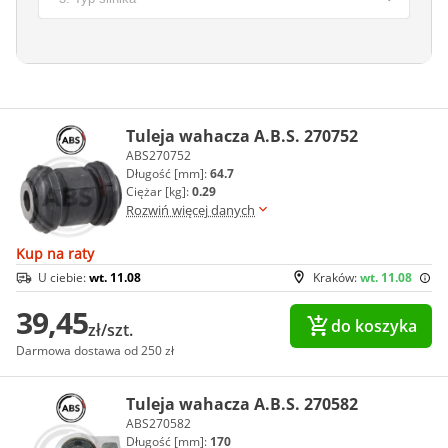
Tuleja wahacza A.B.S. 270752
ABS270752
Długość [mm]:
64.7
Ciężar [kg]:
0.29
Rozwiń więcej danych
Kup na raty
U ciebie:
wt. 11.08
Kraków:
wt. 11.08
39,45
do koszyka
zł/szt.
Darmowa dostawa od 250 zł
Tuleja wahacza A.B.S. 270582
ABS270582
Długość [mm]:
170