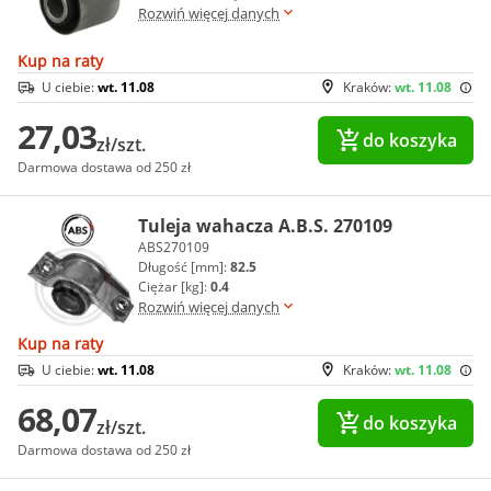
Rozwiń więcej danych
Kup na raty
U ciebie:
wt. 11.08
Kraków:
wt. 11.08
27,03
do koszyka
zł/szt.
Darmowa dostawa od 250 zł
Tuleja wahacza A.B.S. 270109
ABS270109
Długość [mm]:
82.5
Ciężar [kg]:
0.4
Rozwiń więcej danych
Kup na raty
U ciebie:
wt. 11.08
Kraków:
wt. 11.08
68,07
do koszyka
zł/szt.
Darmowa dostawa od 250 zł