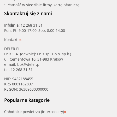
• Płatność w siedzibie firmy, kartą płatniczą
Skontaktuj się z nami
Infolinia:
12 268 31 51
Pon.-Pt. 9.00-17.00, Sob. 8.00-14.00
Kontakt
DELER.PL
Enis S.A. (dawniej: Enis sp. z o.o. sp.k.)
ul. Cementowa 10, 31-983 Kraków
e-mail:
bok@deler.pl
tel. 12 268 31 51
NIP: 9452188455
KRS 0001182897
REGON: 36309630300000
Popularne kategorie
Chłodnice powietrza (intercoolery)