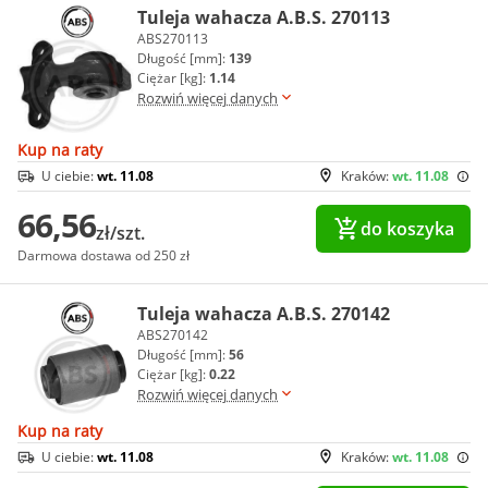
Tuleja wahacza A.B.S. 270113
ABS270113
Długość [mm]:
139
Ciężar [kg]:
1.14
Rozwiń więcej danych
Kup na raty
U ciebie:
wt. 11.08
Kraków:
wt. 11.08
66,56
do koszyka
zł/szt.
Darmowa dostawa od 250 zł
Tuleja wahacza A.B.S. 270142
ABS270142
Długość [mm]:
56
Ciężar [kg]:
0.22
Rozwiń więcej danych
Kup na raty
U ciebie:
wt. 11.08
Kraków:
wt. 11.08