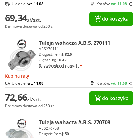
U ciebie:
wt. 11.08
Kraków:
wt. 11.08
69,34
do koszyka
zł/szt.
Darmowa dostawa od 250 zł
Tuleja wahacza A.B.S. 270111
ABS270111
Długość [mm]:
82.5
Ciężar [kg]:
0.42
Rozwiń więcej danych
Kup na raty
U ciebie:
wt. 11.08
Kraków:
wt. 11.08
72,66
do koszyka
zł/szt.
Darmowa dostawa od 250 zł
Tuleja wahacza A.B.S. 270708
ABS270708
Długość [mm]:
50