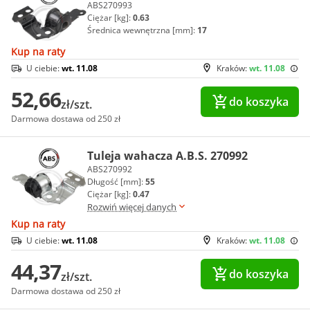
ABS270993
Ciężar [kg]:
0.63
Średnica wewnętrzna [mm]:
17
Kup na raty
U ciebie:
wt. 11.08
Kraków:
wt. 11.08
52,66
do koszyka
zł/szt.
Darmowa dostawa od 250 zł
Tuleja wahacza A.B.S. 270992
ABS270992
Długość [mm]:
55
Ciężar [kg]:
0.47
Rozwiń więcej danych
Kup na raty
U ciebie:
wt. 11.08
Kraków:
wt. 11.08
44,37
do koszyka
zł/szt.
Darmowa dostawa od 250 zł