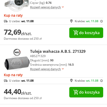
Ciężar [kg]:
0.76
Rozwiń więcej danych
Kup na raty
U ciebie:
wt. 11.08
Kraków:
wt. 11.08
72,69
do koszyka
zł/szt.
Darmowa dostawa od 250 zł
Tuleja wahacza A.B.S. 271329
ABS271329
Długość [mm]:
90
Średnica wewnętrzna [mm]:
16.5
Rozwiń więcej danych
Kup na raty
U ciebie:
wt. 11.08
Kraków:
wt. 11.08
44,40
do koszyka
zł/szt.
Darmowa dostawa od 250 zł