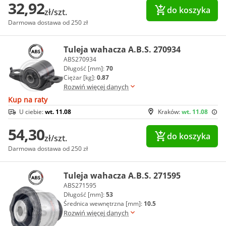
32,92
do koszyka
zł/szt.
Darmowa dostawa od 250 zł
Tuleja wahacza A.B.S. 270934
ABS270934
Długość [mm]:
70
Ciężar [kg]:
0.87
Rozwiń więcej danych
Kup na raty
U ciebie:
wt. 11.08
Kraków:
wt. 11.08
54,30
do koszyka
zł/szt.
Darmowa dostawa od 250 zł
Tuleja wahacza A.B.S. 271595
ABS271595
Długość [mm]:
53
Średnica wewnętrzna [mm]:
10.5
Rozwiń więcej danych