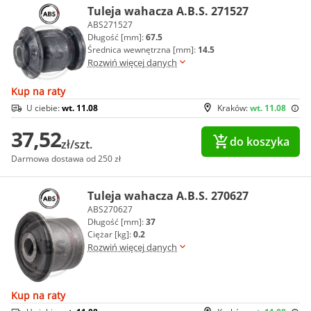
Tuleja wahacza A.B.S. 271527
ABS271527
Długość [mm]:
67.5
Średnica wewnętrzna [mm]:
14.5
Rozwiń więcej danych
Kup na raty
U ciebie:
wt. 11.08
Kraków:
wt. 11.08
37,52
do koszyka
zł/szt.
Darmowa dostawa od 250 zł
Tuleja wahacza A.B.S. 270627
ABS270627
Długość [mm]:
37
Ciężar [kg]:
0.2
Rozwiń więcej danych
Kup na raty