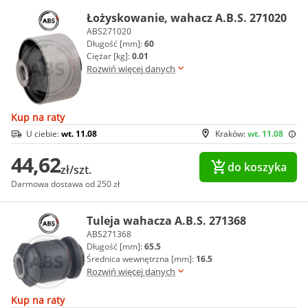
Łożyskowanie, wahacz A.B.S. 271020
ABS271020
Długość [mm]:
60
Ciężar [kg]:
0.01
Rozwiń więcej danych
Kup na raty
U ciebie:
wt. 11.08
Kraków:
wt. 11.08
44,62
do koszyka
zł/szt.
Darmowa dostawa od 250 zł
Tuleja wahacza A.B.S. 271368
ABS271368
Długość [mm]:
65.5
Średnica wewnętrzna [mm]:
16.5
Rozwiń więcej danych
Kup na raty