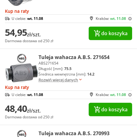
Kup na raty
U ciebie:
wt. 11.08
Kraków:
wt. 11.08
54,95
do koszyka
zł/szt.
Darmowa dostawa od 250 zł
Tuleja wahacza A.B.S. 271654
ABS271654
Długość [mm]:
75.5
Średnica wewnętrzna [mm]:
14.2
Rozwiń więcej danych
Kup na raty
U ciebie:
wt. 11.08
Kraków:
wt. 11.08
48,40
do koszyka
zł/szt.
Darmowa dostawa od 250 zł
Tuleja wahacza A.B.S. 270993