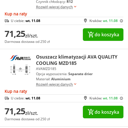
Czynnik chłodzący:
R12
Rozwiń więcej danych
Kup na raty
U ciebie:
wt. 11.08
Kraków:
wt. 11.08
71,25
do koszyka
zł/szt.
Darmowa dostawa od 250 zł
Osuszacz klimatyzacji AVA QUALITY
COOLING MZD185
AVAMZD185
Opcja wyposażenia:
Separate drier
Materiał:
Aluminium
Rozwiń więcej danych
Kup na raty
U ciebie:
wt. 11.08
Kraków:
wt. 11.08
71,25
do koszyka
zł/szt.
Darmowa dostawa od 250 zł