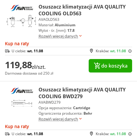
Osuszacz klimatyzacji AVA QUALITY
COOLING OLD563
AVAOLD563
Materiał:
Aluminium
Wylot - śr. [mm]:
17.8
Rozwiń więcej danych
Kup na raty
U ciebie:
wt. 11.08
Kraków:
wt. 11.08
119,88
do koszyka
zł/szt.
Darmowa dostawa od 250 zł
Osuszacz klimatyzacji AVA QUALITY
COOLING BWD279
AVABWD279
Opcja wyposażenia:
Cartridge
Ograniczenia producenta:
Behr
Rozwiń więcej danych
Kup na raty
U ciebie:
wt. 11.08
Kraków:
wt. 11.08