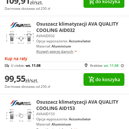
109,91
do koszyka
zł/szt.
Darmowa dostawa od 250 zł
Osuszacz klimatyzacji AVA QUALITY
COOLING AID032
AVAAID032
Opcja wyposażenia:
Accumulator
Materiał:
Aluminium
Rozwiń więcej danych
Kup na raty
U ciebie:
wt. 11.08
Kraków:
wt. 11.08
99,55
do koszyka
zł/szt.
Darmowa dostawa od 250 zł
Osuszacz klimatyzacji AVA QUALITY
COOLING AID153
AVAAID153
Opcja wyposażenia:
Accumulator
Materiał:
Aluminium