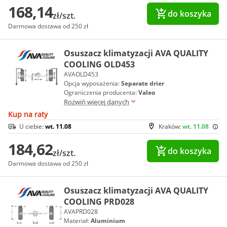
168,14
do koszyka
zł/szt.
Darmowa dostawa od 250 zł
Osuszacz klimatyzacji AVA QUALITY
COOLING OLD453
AVAOLD453
Opcja wyposażenia:
Separate drier
Ograniczenia producenta:
Valeo
Rozwiń więcej danych
Kup na raty
U ciebie:
wt. 11.08
Kraków:
wt. 11.08
184,62
do koszyka
zł/szt.
Darmowa dostawa od 250 zł
Osuszacz klimatyzacji AVA QUALITY
COOLING PRD028
AVAPRD028
Materiał:
Aluminium