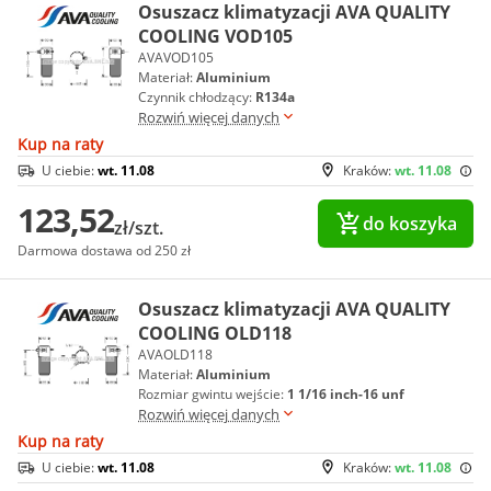
Osuszacz klimatyzacji AVA QUALITY
COOLING VOD105
AVAVOD105
Materiał:
Aluminium
Czynnik chłodzący:
R134a
Rozwiń więcej danych
Kup na raty
U ciebie:
wt. 11.08
Kraków:
wt. 11.08
123,52
do koszyka
zł/szt.
Darmowa dostawa od 250 zł
Osuszacz klimatyzacji AVA QUALITY
COOLING OLD118
AVAOLD118
Materiał:
Aluminium
Rozmiar gwintu wejście:
1 1/16 inch-16 unf
Rozwiń więcej danych
Kup na raty
U ciebie:
wt. 11.08
Kraków:
wt. 11.08