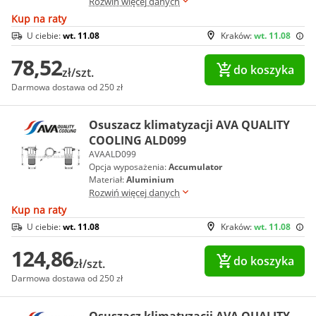
Rozwiń więcej danych
Kup na raty
U ciebie:
wt. 11.08
Kraków:
wt. 11.08
78,52
do koszyka
zł/szt.
Darmowa dostawa od 250 zł
Osuszacz klimatyzacji AVA QUALITY
COOLING ALD099
AVAALD099
Opcja wyposażenia:
Accumulator
Materiał:
Aluminium
Rozwiń więcej danych
Kup na raty
U ciebie:
wt. 11.08
Kraków:
wt. 11.08
124,86
do koszyka
zł/szt.
Darmowa dostawa od 250 zł