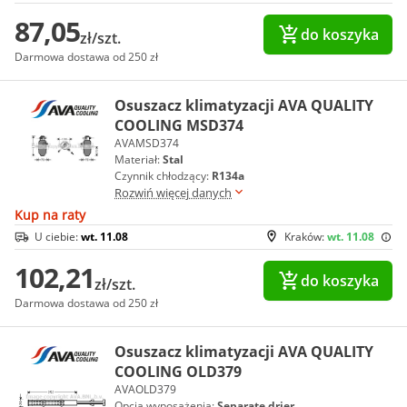
87,05
do koszyka
zł/szt.
Darmowa dostawa od 250 zł
Osuszacz klimatyzacji AVA QUALITY
COOLING MSD374
AVAMSD374
Materiał:
Stal
Czynnik chłodzący:
R134a
Rozwiń więcej danych
Kup na raty
U ciebie:
wt. 11.08
Kraków:
wt. 11.08
102,21
do koszyka
zł/szt.
Darmowa dostawa od 250 zł
Osuszacz klimatyzacji AVA QUALITY
COOLING OLD379
AVAOLD379
Opcja wyposażenia:
Separate drier