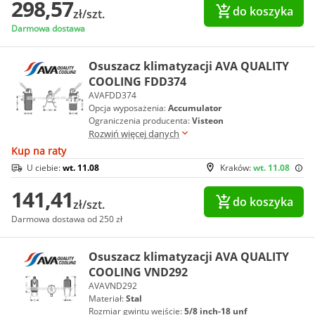
298,57
do koszyka
zł/szt.
Darmowa dostawa
Osuszacz klimatyzacji AVA QUALITY
COOLING FDD374
AVAFDD374
Opcja wyposażenia:
Accumulator
Ograniczenia producenta:
Visteon
Rozwiń więcej danych
Kup na raty
U ciebie:
wt. 11.08
Kraków:
wt. 11.08
141,41
do koszyka
zł/szt.
Darmowa dostawa od 250 zł
Osuszacz klimatyzacji AVA QUALITY
COOLING VND292
AVAVND292
Materiał:
Stal
Rozmiar gwintu wejście:
5/8 inch-18 unf