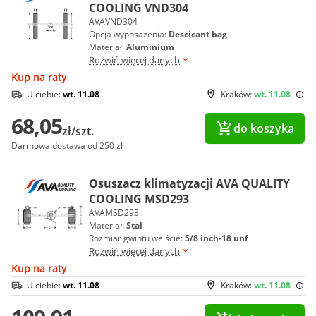
COOLING VND304
AVAVND304
Opcja wyposażenia:
Descicant bag
Materiał:
Aluminium
Rozwiń więcej danych
Kup na raty
U ciebie:
wt. 11.08
Kraków:
wt. 11.08
68,05
do koszyka
zł/szt.
Darmowa dostawa od 250 zł
Osuszacz klimatyzacji AVA QUALITY
COOLING MSD293
AVAMSD293
Materiał:
Stal
Rozmiar gwintu wejście:
5/8 inch-18 unf
Rozwiń więcej danych
Kup na raty
U ciebie:
wt. 11.08
Kraków:
wt. 11.08