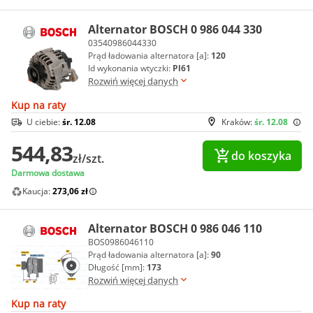
Alternator BOSCH 0 986 044 330
03540986044330
Prąd ładowania alternatora [a]:
120
Id wykonania wtyczki:
Pl61
Rozwiń więcej danych
Kup na raty
U ciebie:
śr. 12.08
Kraków:
śr. 12.08
544,83
do koszyka
zł/szt.
Darmowa dostawa
Kaucja:
273,06 zł
Alternator BOSCH 0 986 046 110
BOS0986046110
Prąd ładowania alternatora [a]:
90
Długość [mm]:
173
Rozwiń więcej danych
Kup na raty