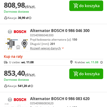
808,98
do koszyka
zł/szt.
Darmowa dostawa
Kaucja:
36,90 zł
Alternator BOSCH 0 986 046 300
03540986046300
Prąd ładowania alternatora [a]:
150
Długość [mm]:
201
Rozwiń więcej danych
Kup na raty
U ciebie:
wt. 11.08
Kraków:
wt. 11.08
853,40
do koszyka
zł/szt.
Darmowa dostawa
Kaucja:
541,20 zł
Alternator BOSCH 0 986 083 620
03540986083620