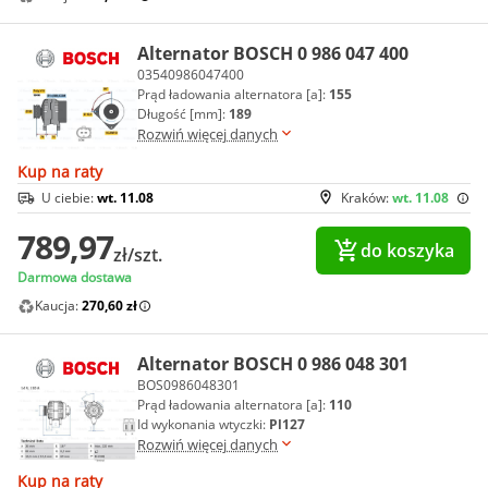
Alternator BOSCH 0 986 047 400
03540986047400
Prąd ładowania alternatora [a]:
155
Długość [mm]:
189
Rozwiń więcej danych
Kup na raty
U ciebie:
wt. 11.08
Kraków:
wt. 11.08
789,97
do koszyka
zł/szt.
Darmowa dostawa
Kaucja:
270,60 zł
Alternator BOSCH 0 986 048 301
BOS0986048301
Prąd ładowania alternatora [a]:
110
Id wykonania wtyczki:
Pl127
Rozwiń więcej danych
Kup na raty