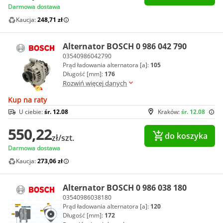
Darmowa dostawa
Kaucja:
248,71 zł
Alternator BOSCH 0 986 042 790
03540986042790
Prąd ładowania alternatora [a]:
105
Długość [mm]:
176
Rozwiń więcej danych
Kup na raty
U ciebie:
śr. 12.08
Kraków:
śr. 12.08
550,22
do koszyka
zł/szt.
Darmowa dostawa
Kaucja:
273,06 zł
Alternator BOSCH 0 986 038 180
03540986038180
Prąd ładowania alternatora [a]:
120
Długość [mm]:
172