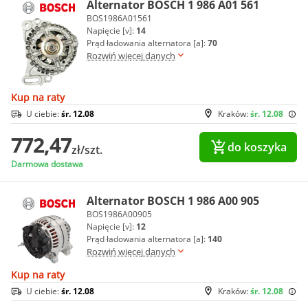
Alternator BOSCH 1 986 A01 561
BOS1986A01561
Napięcie [v]:
14
Prąd ładowania alternatora [a]:
70
Rozwiń więcej danych
Kup na raty
U ciebie:
śr. 12.08
Kraków:
śr. 12.08
772,47
do koszyka
zł/szt.
Darmowa dostawa
Alternator BOSCH 1 986 A00 905
BOS1986A00905
Napięcie [v]:
12
Prąd ładowania alternatora [a]:
140
Rozwiń więcej danych
Kup na raty
U ciebie:
śr. 12.08
Kraków:
śr. 12.08