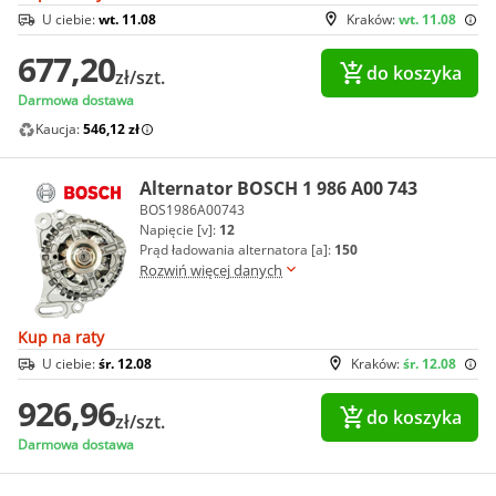
U ciebie:
wt. 11.08
Kraków:
wt. 11.08
677,20
do koszyka
zł/szt.
Darmowa dostawa
Kaucja:
546,12 zł
Alternator BOSCH 1 986 A00 743
BOS1986A00743
Napięcie [v]:
12
Prąd ładowania alternatora [a]:
150
Rozwiń więcej danych
Kup na raty
U ciebie:
śr. 12.08
Kraków:
śr. 12.08
926,96
do koszyka
zł/szt.
Darmowa dostawa