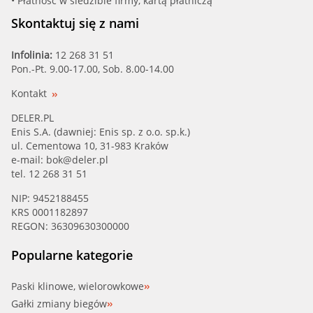
• Płatność w siedzibie firmy, kartą płatniczą
Skontaktuj się z nami
Infolinia:
12 268 31 51
Pon.-Pt. 9.00-17.00, Sob. 8.00-14.00
Kontakt
DELER.PL
Enis S.A. (dawniej: Enis sp. z o.o. sp.k.)
ul. Cementowa 10, 31-983 Kraków
e-mail:
bok@deler.pl
tel. 12 268 31 51
NIP: 9452188455
KRS 0001182897
REGON: 36309630300000
Popularne kategorie
Paski klinowe, wielorowkowe
Gałki zmiany biegów