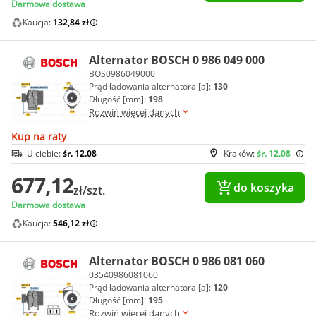
Darmowa dostawa
Kaucja:
132,84 zł
Alternator BOSCH 0 986 049 000
BOS0986049000
Prąd ładowania alternatora [a]:
130
Długość [mm]:
198
Rozwiń więcej danych
Kup na raty
U ciebie:
śr. 12.08
Kraków:
śr. 12.08
677,12
do koszyka
zł/szt.
Darmowa dostawa
Kaucja:
546,12 zł
Alternator BOSCH 0 986 081 060
03540986081060
Prąd ładowania alternatora [a]:
120
Długość [mm]:
195
Rozwiń więcej danych