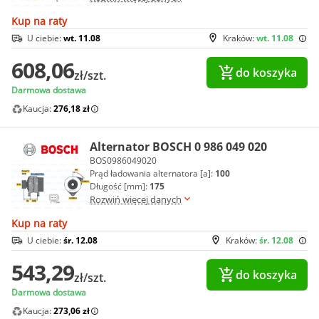
Kup na raty
U ciebie:
wt. 11.08
Kraków:
wt. 11.08
608,06
do koszyka
zł/szt.
Darmowa dostawa
Kaucja:
276,18 zł
Alternator BOSCH 0 986 049 020
BOS0986049020
Prąd ładowania alternatora [a]:
100
Długość [mm]:
175
Rozwiń więcej danych
Kup na raty
U ciebie:
śr. 12.08
Kraków:
śr. 12.08
543,29
do koszyka
zł/szt.
Darmowa dostawa
Kaucja:
273,06 zł