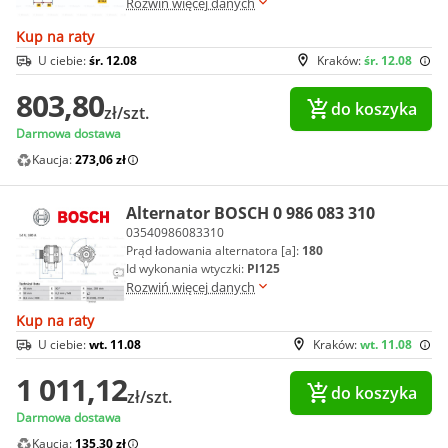
Rozwiń więcej danych
Kup na raty
U ciebie:
śr. 12.08
Kraków:
śr. 12.08
803,80
do koszyka
zł/szt.
Darmowa dostawa
Kaucja:
273,06 zł
Alternator BOSCH 0 986 083 310
03540986083310
Prąd ładowania alternatora [a]:
180
Id wykonania wtyczki:
Pl125
Rozwiń więcej danych
Kup na raty
U ciebie:
wt. 11.08
Kraków:
wt. 11.08
1 011,12
do koszyka
zł/szt.
Darmowa dostawa
Kaucja:
135,30 zł