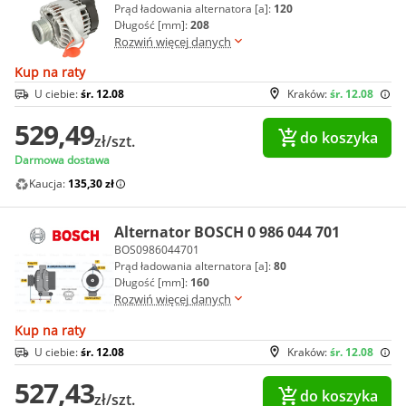
Prąd ładowania alternatora [a]:
120
Długość [mm]:
208
Rozwiń więcej danych
Kup na raty
U ciebie:
śr. 12.08
Kraków:
śr. 12.08
529,49
do koszyka
zł/szt.
Darmowa dostawa
Kaucja:
135,30 zł
Alternator BOSCH 0 986 044 701
BOS0986044701
Prąd ładowania alternatora [a]:
80
Długość [mm]:
160
Rozwiń więcej danych
Kup na raty
U ciebie:
śr. 12.08
Kraków:
śr. 12.08
527,43
do koszyka
zł/szt.