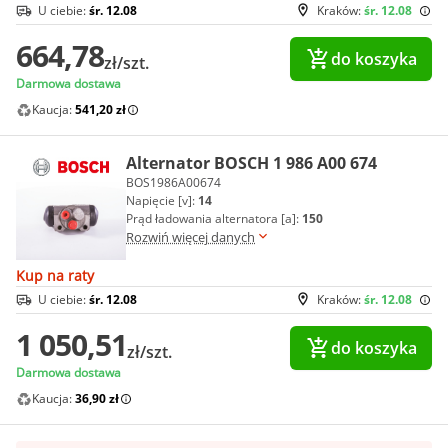
U ciebie:
śr. 12.08
Kraków:
śr. 12.08
664,78
do koszyka
zł/szt.
Darmowa dostawa
Kaucja:
541,20 zł
Alternator BOSCH 1 986 A00 674
BOS1986A00674
Napięcie [v]:
14
Prąd ładowania alternatora [a]:
150
Rozwiń więcej danych
Kup na raty
U ciebie:
śr. 12.08
Kraków:
śr. 12.08
1 050,51
do koszyka
zł/szt.
Darmowa dostawa
Kaucja:
36,90 zł