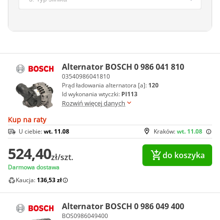
Alternator BOSCH 0 986 041 810
03540986041810
Prąd ładowania alternatora [a]:
120
Id wykonania wtyczki:
Pl113
Rozwiń więcej danych
Kup na raty
U ciebie:
wt. 11.08
Kraków:
wt. 11.08
524,40
do koszyka
zł/szt.
Darmowa dostawa
Kaucja:
136,53 zł
Alternator BOSCH 0 986 049 400
BOS0986049400