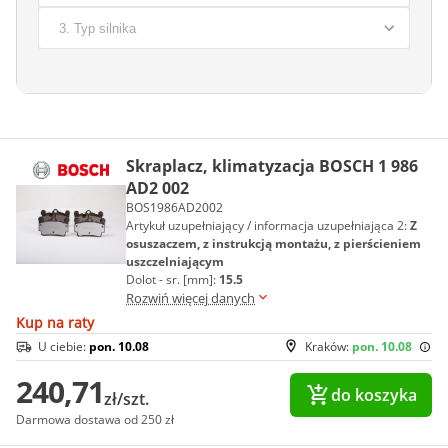
Skraplacz, klimatyzacja BOSCH 1 986
AD2 002
BOS1986AD2002
Artykuł uzupełniający / informacja uzupełniająca 2:
Z
osuszaczem, z instrukcją montażu, z pierścieniem
uszczelniającym
Dolot - sr. [mm]:
15.5
Rozwiń więcej danych
Kup na raty
U ciebie:
pon. 10.08
Kraków:
pon. 10.08
240,71
do koszyka
zł/szt.
Darmowa dostawa od 250 zł