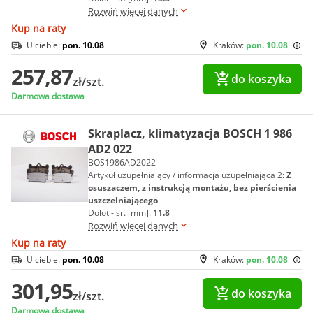
Rozwiń więcej danych
Kup na raty
U ciebie:
pon. 10.08
Kraków:
pon. 10.08
257,87
do koszyka
zł/szt.
Darmowa dostawa
Skraplacz, klimatyzacja BOSCH 1 986
AD2 022
BOS1986AD2022
Artykuł uzupełniający / informacja uzupełniająca 2:
Z
osuszaczem, z instrukcją montażu, bez pierścienia
uszczelniającego
Dolot - sr. [mm]:
11.8
Rozwiń więcej danych
Kup na raty
U ciebie:
pon. 10.08
Kraków:
pon. 10.08
301,95
do koszyka
zł/szt.
Darmowa dostawa