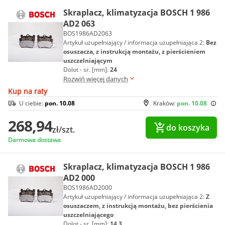
Skraplacz, klimatyzacja BOSCH 1 986
AD2 063
BOS1986AD2063
Artykuł uzupełniający / informacja uzupełniająca 2:
Bez
osuszacza, z instrukcją montażu, z pierścieniem
uszczelniającym
Dolot - sr. [mm]:
24
Rozwiń więcej danych
Kup na raty
U ciebie:
pon. 10.08
Kraków:
pon. 10.08
268,94
do koszyka
zł/szt.
Darmowa dostawa
Skraplacz, klimatyzacja BOSCH 1 986
AD2 000
BOS1986AD2000
Artykuł uzupełniający / informacja uzupełniająca 2:
Z
osuszaczem, z instrukcją montażu, bez pierścienia
uszczelniającego
Dolot - sr. [mm]:
14.3