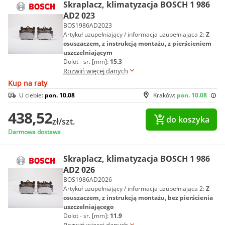
Skraplacz, klimatyzacja BOSCH 1 986
AD2 023
BOS1986AD2023
Artykuł uzupełniający / informacja uzupełniająca 2:
Z
osuszaczem, z instrukcją montażu, z pierścieniem
uszczelniającym
Dolot - sr. [mm]:
15.3
Rozwiń więcej danych
Kup na raty
U ciebie:
pon. 10.08
Kraków:
pon. 10.08
438,52
do koszyka
zł/szt.
Darmowa dostawa
Skraplacz, klimatyzacja BOSCH 1 986
AD2 026
BOS1986AD2026
Artykuł uzupełniający / informacja uzupełniająca 2:
Z
osuszaczem, z instrukcją montażu, bez pierścienia
uszczelniającego
Dolot - sr. [mm]:
11.9