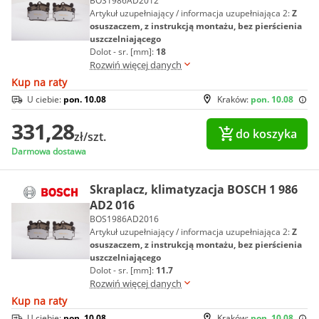
BOS1986AD2012
Artykuł uzupełniający / informacja uzupełniająca 2:
Z
osuszaczem, z instrukcją montażu, bez pierścienia
uszczelniającego
Dolot - sr. [mm]:
18
Rozwiń więcej danych
Kup na raty
U ciebie:
pon. 10.08
Kraków:
pon. 10.08
331,28
do koszyka
zł/szt.
Darmowa dostawa
Skraplacz, klimatyzacja BOSCH 1 986
AD2 016
BOS1986AD2016
Artykuł uzupełniający / informacja uzupełniająca 2:
Z
osuszaczem, z instrukcją montażu, bez pierścienia
uszczelniającego
Dolot - sr. [mm]:
11.7
Rozwiń więcej danych
Kup na raty
U ciebie:
pon. 10.08
Kraków:
pon. 10.08