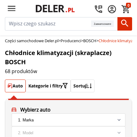
0
Zaawansowane
Części samochodowe Deler.pl
>
Producenci
>
BOSCH
>
Chłodnice klimatyzac
Chłodnice klimatyzacji (skraplacze)
BOSCH
68 produktów
Auto
Kategorie i filtry
Sortuj
Wybierz auto