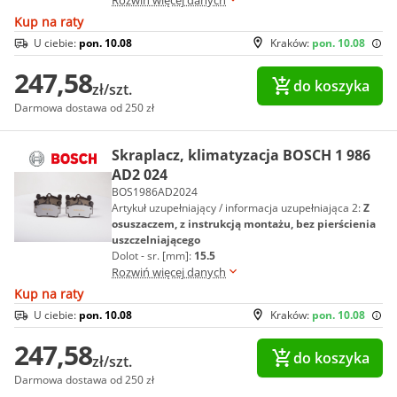
Rozwiń więcej danych
Kup na raty
U ciebie:
pon. 10.08
Kraków:
pon. 10.08
247,58
do koszyka
zł/szt.
Darmowa dostawa od 250 zł
Skraplacz, klimatyzacja BOSCH 1 986
AD2 024
BOS1986AD2024
Artykuł uzupełniający / informacja uzupełniająca 2:
Z
osuszaczem, z instrukcją montażu, bez pierścienia
uszczelniającego
Dolot - sr. [mm]:
15.5
Rozwiń więcej danych
Kup na raty
U ciebie:
pon. 10.08
Kraków:
pon. 10.08
247,58
do koszyka
zł/szt.
Darmowa dostawa od 250 zł