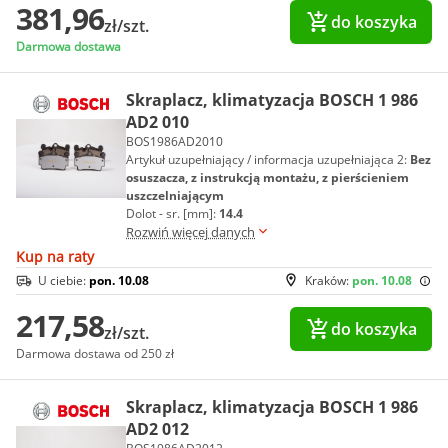
381,96
do koszyka
zł/szt.
Darmowa dostawa
Skraplacz, klimatyzacja BOSCH 1 986
AD2 010
BOS1986AD2010
Artykuł uzupełniający / informacja uzupełniająca 2:
Bez
osuszacza, z instrukcją montażu, z pierścieniem
uszczelniającym
Dolot - sr. [mm]:
14.4
Rozwiń więcej danych
Kup na raty
U ciebie:
pon. 10.08
Kraków:
pon. 10.08
217,58
do koszyka
zł/szt.
Darmowa dostawa od 250 zł
Skraplacz, klimatyzacja BOSCH 1 986
AD2 012