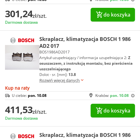
301,24
do koszyka
zł/szt.
Darmowa dostawa
Skraplacz, klimatyzacja BOSCH 1 986
AD2 017
BOS1986AD2017
Artykuł uzupełniający / informacja uzupełniająca 2:
Z
osuszaczem, z instrukcją montażu, bez pierścienia
uszczelniającego
Dolot - sr. [mm]:
13.8
Rozwiń więcej danych
Kup na raty
U ciebie:
pon. 10.08
Kraków:
pon. 10.08
411,53
do koszyka
zł/szt.
Darmowa dostawa
Skraplacz, klimatyzacja BOSCH 1 986