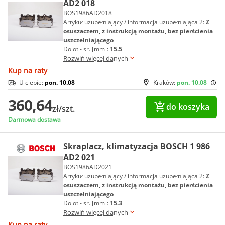
AD2 018
BOS1986AD2018
Artykuł uzupełniający / informacja uzupełniająca 2:
Z
osuszaczem, z instrukcją montażu, bez pierścienia
uszczelniającego
Dolot - sr. [mm]:
15.5
Rozwiń więcej danych
Kup na raty
U ciebie:
pon. 10.08
Kraków:
pon. 10.08
360,64
do koszyka
zł/szt.
Darmowa dostawa
Skraplacz, klimatyzacja BOSCH 1 986
AD2 021
BOS1986AD2021
Artykuł uzupełniający / informacja uzupełniająca 2:
Z
osuszaczem, z instrukcją montażu, bez pierścienia
uszczelniającego
Dolot - sr. [mm]:
15.3
Rozwiń więcej danych
Kup na raty