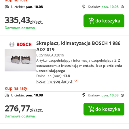
U ciebie:
pon. 10.08
Kraków:
pon. 10.08
335,43
do koszyka
zł/szt.
Darmowa dostawa
Skraplacz, klimatyzacja BOSCH 1 986
AD2 019
BOS1986AD2019
Artykuł uzupełniający / informacja uzupełniająca 2:
Z
osuszaczem, z instrukcją montażu, bez pierścienia
uszczelniającego
Dolot - sr. [mm]:
13.8
Rozwiń więcej danych
Kup na raty
U ciebie:
pon. 10.08
Kraków:
pon. 10.08
276,77
do koszyka
zł/szt.
Darmowa dostawa