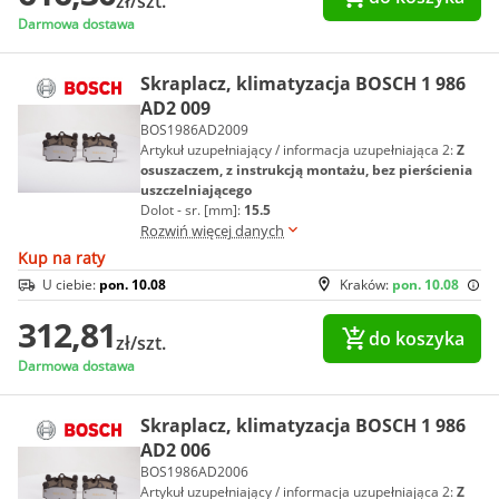
zł/szt.
Darmowa dostawa
Skraplacz, klimatyzacja BOSCH 1 986
AD2 009
BOS1986AD2009
Artykuł uzupełniający / informacja uzupełniająca 2:
Z
osuszaczem, z instrukcją montażu, bez pierścienia
uszczelniającego
Dolot - sr. [mm]:
15.5
Rozwiń więcej danych
Kup na raty
U ciebie:
pon. 10.08
Kraków:
pon. 10.08
312,81
do koszyka
zł/szt.
Darmowa dostawa
Skraplacz, klimatyzacja BOSCH 1 986
AD2 006
BOS1986AD2006
Artykuł uzupełniający / informacja uzupełniająca 2:
Z