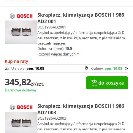
Skraplacz, klimatyzacja BOSCH 1 986
AD2 001
BOS1986AD2001
Artykuł uzupełniający / informacja uzupełniająca 2:
Z
osuszaczem, z instrukcją montażu, z pierścieniem
uszczelniającym
Dolot - sr. [mm]:
15.5
Rozwiń więcej danych
Kup na raty
U ciebie:
pon. 10.08
Kraków:
pon. 10.08
345,82
do koszyka
zł/szt.
Darmowa dostawa
Skraplacz, klimatyzacja BOSCH 1 986
AD2 003
BOS1986AD2003
Artykuł uzupełniający / informacja uzupełniająca 2:
Z
osuszaczem, z instrukcją montażu, z pierścieniem