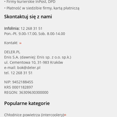
• Firmy kurierskie InPost, DPD
• Płatność w siedzibie firmy, kartą płatniczą
Skontaktuj się z nami
Infolinia:
12 268 31 51
Pon.-Pt. 9.00-17.00, Sob. 8.00-14.00
Kontakt
DELER.PL
Enis S.A. (dawniej: Enis sp. z o.o. sp.k.)
ul. Cementowa 10, 31-983 Kraków
e-mail:
bok@deler.pl
tel. 12 268 31 51
NIP: 9452188455
KRS 0001182897
REGON: 36309630300000
Popularne kategorie
Chłodnice powietrza (intercoolery)