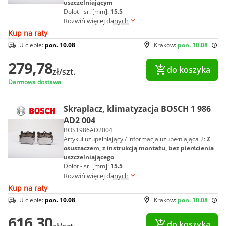
uszczelniającym
Dolot - sr. [mm]:
15.5
Rozwiń więcej danych
Kup na raty
U ciebie:
pon. 10.08
Kraków:
pon. 10.08
279,78
do koszyka
zł/szt.
Darmowa dostawa
Skraplacz, klimatyzacja BOSCH 1 986
AD2 004
BOS1986AD2004
Artykuł uzupełniający / informacja uzupełniająca 2:
Z
osuszaczem, z instrukcją montażu, bez pierścienia
uszczelniającego
Dolot - sr. [mm]:
15.5
Rozwiń więcej danych
Kup na raty
U ciebie:
pon. 10.08
Kraków:
pon. 10.08
616,30
do koszyka