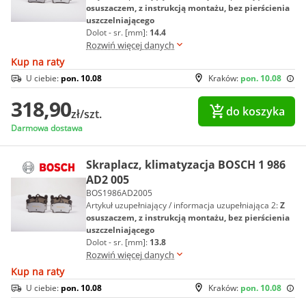
osuszaczem, z instrukcją montażu, bez pierścienia
uszczelniającego
Dolot - sr. [mm]:
14.4
Rozwiń więcej danych
Kup na raty
U ciebie:
pon. 10.08
Kraków:
pon. 10.08
318,90
do koszyka
zł/szt.
Darmowa dostawa
Skraplacz, klimatyzacja BOSCH 1 986
AD2 005
BOS1986AD2005
Artykuł uzupełniający / informacja uzupełniająca 2:
Z
osuszaczem, z instrukcją montażu, bez pierścienia
uszczelniającego
Dolot - sr. [mm]:
13.8
Rozwiń więcej danych
Kup na raty
U ciebie:
pon. 10.08
Kraków:
pon. 10.08