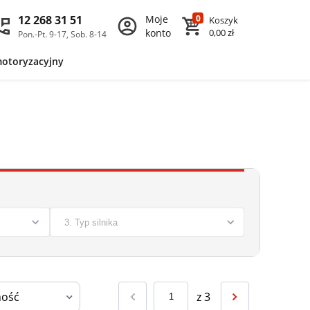
12 268 31 51
Moje
0
Koszyk
konto
0,00 zł
Pon.-Pt. 9-17, Sob. 8-14
motoryzacyjny
z
3