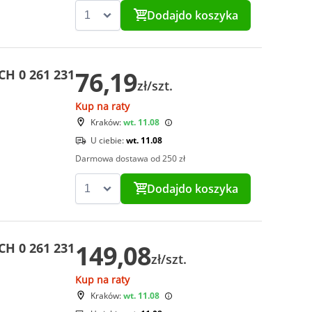
Dodaj
do koszyka
76,19
CH 0 261 231
zł/szt.
Kup na raty
Kraków:
wt. 11.08
U ciebie:
wt. 11.08
Darmowa dostawa od 250 zł
Dodaj
do koszyka
149,08
CH 0 261 231
zł/szt.
Kup na raty
Kraków:
wt. 11.08