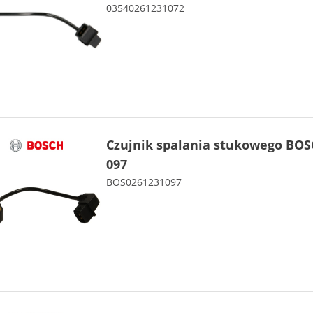
03540261231072
Czujnik spalania stukowego BOS
097
BOS0261231097