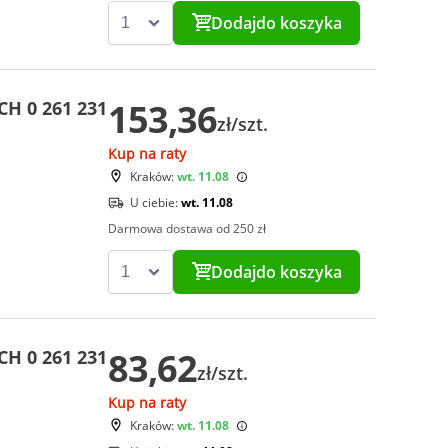
Dodaj
do koszyka
153,36
CH 0 261 231
zł/szt.
Kup na raty
Kraków:
wt. 11.08
U ciebie:
wt. 11.08
Darmowa dostawa od 250 zł
Dodaj
do koszyka
83,62
CH 0 261 231
zł/szt.
Kup na raty
Kraków:
wt. 11.08