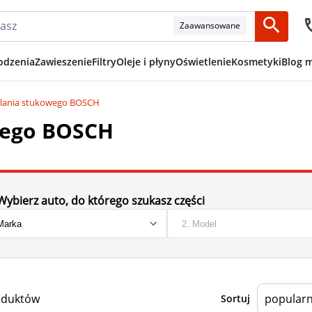
Zaawansowane
odzenia
Zawieszenie
Filtry
Oleje i płyny
Oświetlenie
Kosmetyki
Blog 
palania stukowego BOSCH
wego BOSCH
Wybierz auto, do którego szukasz części
oduktów
Sortuj