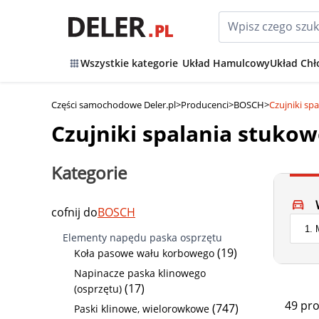
Wszystkie kategorie
Układ Hamulcowy
Układ Chł
Części samochodowe Deler.pl
>
Producenci
>
BOSCH
>
Czujniki s
Czujniki spalania stuko
Kategorie
cofnij do
BOSCH
Elementy napędu paska osprzętu
(19)
Koła pasowe wału korbowego
Napinacze paska klinowego
(17)
(osprzętu)
49 pr
(747)
Paski klinowe, wielorowkowe