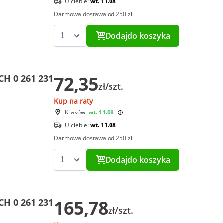
U ciebie:
wt. 11.08
Darmowa dostawa od 250 zł
Dodaj
do koszyka
72,35
CH 0 261 231
zł/szt.
Kup na raty
Kraków:
wt. 11.08
U ciebie:
wt. 11.08
Darmowa dostawa od 250 zł
Dodaj
do koszyka
165,78
CH 0 261 231
zł/szt.