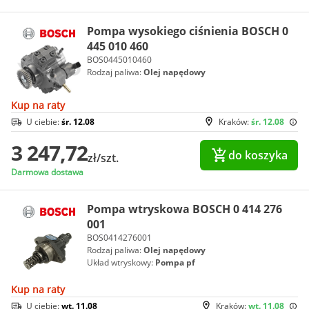
Pompa wysokiego ciśnienia BOSCH 0
445 010 460
BOS0445010460
Rodzaj paliwa:
Olej napędowy
Kup na raty
U ciebie:
śr. 12.08
Kraków:
śr. 12.08
3 247,72
do koszyka
zł/szt.
Darmowa dostawa
Pompa wtryskowa BOSCH 0 414 276
001
BOS0414276001
Rodzaj paliwa:
Olej napędowy
Układ wtryskowy:
Pompa pf
Kup na raty
U ciebie:
wt. 11.08
Kraków:
wt. 11.08