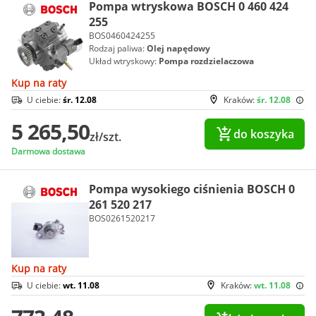
Pompa wtryskowa BOSCH 0 460 424
255
BOS0460424255
Rodzaj paliwa:
Olej napędowy
Układ wtryskowy:
Pompa rozdzielaczowa
Kup na raty
U ciebie:
śr. 12.08
Kraków:
śr. 12.08
5 265,50
do koszyka
zł/szt.
Darmowa dostawa
Pompa wysokiego ciśnienia BOSCH 0
261 520 217
BOS0261520217
Kup na raty
U ciebie:
wt. 11.08
Kraków:
wt. 11.08