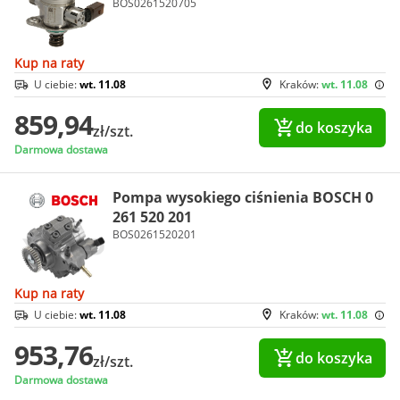
BOS0261520705
Kup na raty
U ciebie:
wt. 11.08
Kraków:
wt. 11.08
859,94
do koszyka
zł/szt.
Darmowa dostawa
Pompa wysokiego ciśnienia BOSCH 0
261 520 201
BOS0261520201
Kup na raty
U ciebie:
wt. 11.08
Kraków:
wt. 11.08
953,76
do koszyka
zł/szt.
Darmowa dostawa