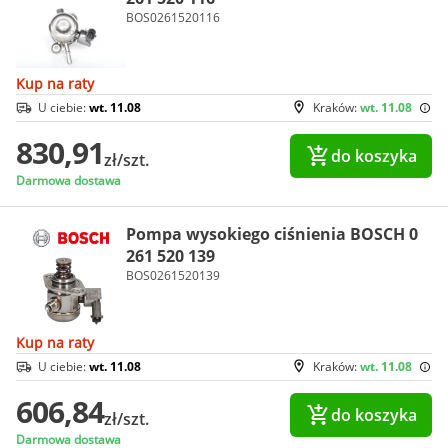
BOS0261520116
Kup na raty
U ciebie:
wt. 11.08
Kraków:
wt. 11.08
830,91
do koszyka
zł/szt.
Darmowa dostawa
Pompa wysokiego ciśnienia BOSCH 0
261 520 139
BOS0261520139
Kup na raty
U ciebie:
wt. 11.08
Kraków:
wt. 11.08
606,84
do koszyka
zł/szt.
Darmowa dostawa