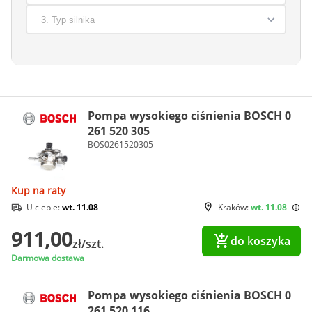
Pompa wysokiego ciśnienia BOSCH 0
261 520 305
BOS0261520305
Kup na raty
U ciebie:
wt. 11.08
Kraków:
wt. 11.08
911,00
do koszyka
zł/szt.
Darmowa dostawa
Pompa wysokiego ciśnienia BOSCH 0
261 520 116