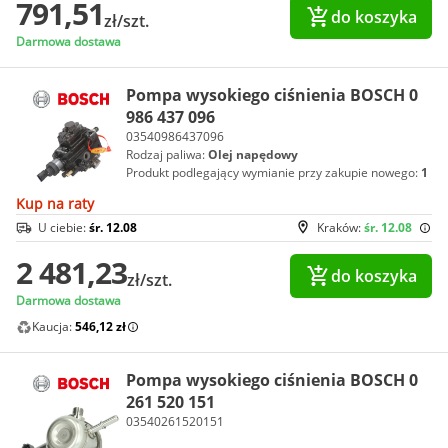
791,51
do koszyka
zł/szt.
Darmowa dostawa
Pompa wysokiego ciśnienia BOSCH 0
986 437 096
03540986437096
Rodzaj paliwa:
Olej napędowy
Produkt podlegający wymianie przy zakupie nowego:
1
Kup na raty
U ciebie:
śr. 12.08
Kraków:
śr. 12.08
2 481,23
do koszyka
zł/szt.
Darmowa dostawa
Kaucja:
546,12 zł
Pompa wysokiego ciśnienia BOSCH 0
261 520 151
03540261520151