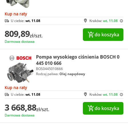
Kup na raty
U ciebie:
wt. 11.08
Kraków:
wt. 11.08
809,89
do koszyka
zł/szt.
Darmowa dostawa
Pompa wysokiego ciśnienia BOSCH 0
445 010 666
BOS0445010666
Rodzaj paliwa:
Olej napędowy
Kup na raty
U ciebie:
wt. 11.08
Kraków:
wt. 11.08
3 668,88
do koszyka
zł/szt.
Darmowa dostawa