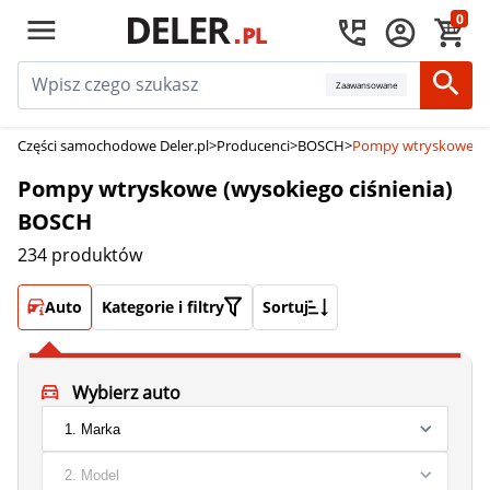
0
Zaawansowane
Części samochodowe Deler.pl
>
Producenci
>
BOSCH
>
Pompy wtryskowe (wy
Pompy wtryskowe (wysokiego ciśnienia)
BOSCH
234 produktów
Auto
Kategorie i filtry
Sortuj
Wybierz auto