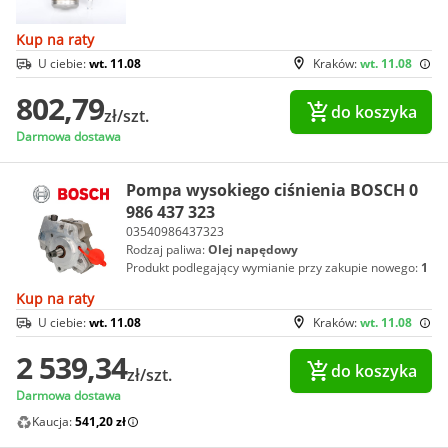
Kup na raty
U ciebie:
wt. 11.08
Kraków:
wt. 11.08
802,79
do koszyka
zł/szt.
Darmowa dostawa
Pompa wysokiego ciśnienia BOSCH 0
986 437 323
03540986437323
Rodzaj paliwa:
Olej napędowy
Produkt podlegający wymianie przy zakupie nowego:
1
Kup na raty
U ciebie:
wt. 11.08
Kraków:
wt. 11.08
2 539,34
do koszyka
zł/szt.
Darmowa dostawa
Kaucja:
541,20 zł