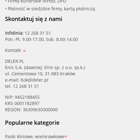
• Firmy kurierskie InPost, DPD
• Płatność w siedzibie firmy, kartą płatniczą
Skontaktuj się z nami
Infolinia:
12 268 31 51
Pon.-Pt. 9.00-17.00, Sob. 8.00-14.00
Kontakt
DELER.PL
Enis S.A. (dawniej: Enis sp. z o.o. sp.k.)
ul. Cementowa 10, 31-983 Kraków
e-mail:
bok@deler.pl
tel. 12 268 31 51
NIP: 9452188455
KRS 0001182897
REGON: 36309630300000
Popularne kategorie
Paski klinowe, wielorowkowe