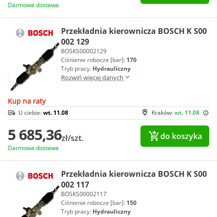
Darmowa dostawa
Przekładnia kierownicza BOSCH K S00
002 129
BOSKS00002129
Ciśnienie robocze [bar]:
170
Tryb pracy:
Hydrauliczny
Rozwiń więcej danych
Kup na raty
U ciebie:
wt. 11.08
Kraków:
wt. 11.08
5 685,36
do koszyka
zł/szt.
Darmowa dostawa
Przekładnia kierownicza BOSCH K S00
002 117
BOSKS00002117
Ciśnienie robocze [bar]:
150
Tryb pracy:
Hydrauliczny