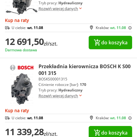
Tryb pracy:
Hydrauliczny
Rozwiń więcej danych
Kup na raty
U ciebie:
wt. 11.08
Kraków:
wt. 11.08
12 691,50
do koszyka
zł/szt.
Darmowa dostawa
Przekładnia kierownicza BOSCH K S00
001 315
BOSKS00001315
Ciśnienie robocze [bar]:
170
Tryb pracy:
Hydrauliczny
Rozwiń więcej danych
Kup na raty
U ciebie:
wt. 11.08
Kraków:
wt. 11.08
11 339,28
do koszyka
zł/szt.