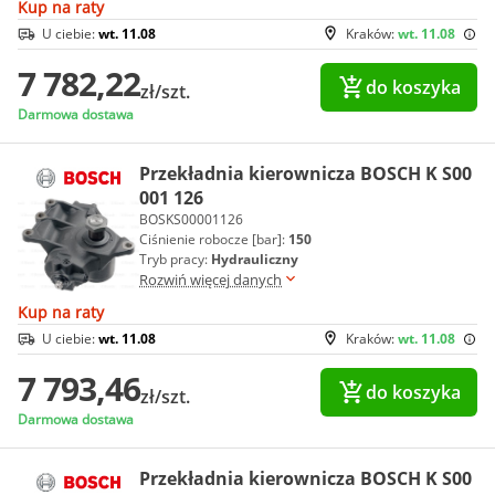
Kup na raty
U ciebie:
wt. 11.08
Kraków:
wt. 11.08
7 782,22
do koszyka
zł/szt.
Darmowa dostawa
Przekładnia kierownicza BOSCH K S00
001 126
BOSKS00001126
Ciśnienie robocze [bar]:
150
Tryb pracy:
Hydrauliczny
Rozwiń więcej danych
Kup na raty
U ciebie:
wt. 11.08
Kraków:
wt. 11.08
7 793,46
do koszyka
zł/szt.
Darmowa dostawa
Przekładnia kierownicza BOSCH K S00