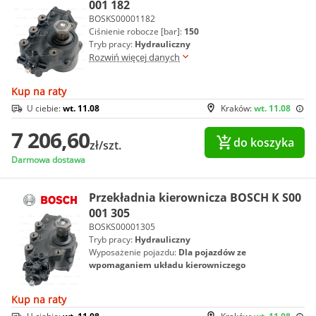
001 182
BOSKS00001182
Ciśnienie robocze [bar]:
150
Tryb pracy:
Hydrauliczny
Rozwiń więcej danych
Kup na raty
U ciebie:
wt. 11.08
Kraków:
wt. 11.08
7 206,60
do koszyka
zł/szt.
Darmowa dostawa
Przekładnia kierownicza BOSCH K S00
001 305
BOSKS00001305
Tryb pracy:
Hydrauliczny
Wyposażenie pojazdu:
Dla pojazdów ze
wpomaganiem układu kierowniczego
Kup na raty