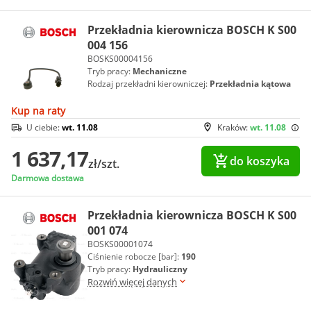
Przekładnia kierownicza BOSCH K S00
004 156
BOSKS00004156
Tryb pracy:
Mechaniczne
Rodzaj przekładni kierowniczej:
Przekładnia kątowa
Kup na raty
U ciebie:
wt. 11.08
Kraków:
wt. 11.08
1 637,17
do koszyka
zł/szt.
Darmowa dostawa
Przekładnia kierownicza BOSCH K S00
001 074
BOSKS00001074
Ciśnienie robocze [bar]:
190
Tryb pracy:
Hydrauliczny
Rozwiń więcej danych