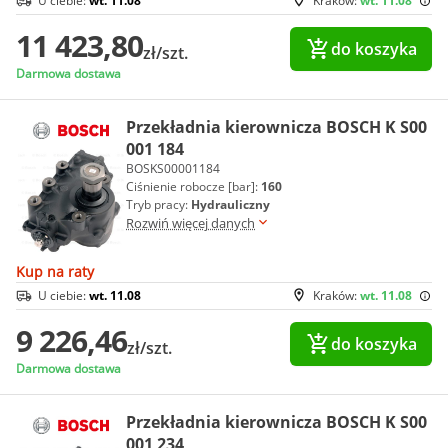
U ciebie:
wt. 11.08
Kraków:
wt. 11.08
11 423,80
do koszyka
zł/szt.
Darmowa dostawa
Przekładnia kierownicza BOSCH K S00
001 184
BOSKS00001184
Ciśnienie robocze [bar]:
160
Tryb pracy:
Hydrauliczny
Rozwiń więcej danych
Kup na raty
U ciebie:
wt. 11.08
Kraków:
wt. 11.08
9 226,46
do koszyka
zł/szt.
Darmowa dostawa
Przekładnia kierownicza BOSCH K S00
001 234