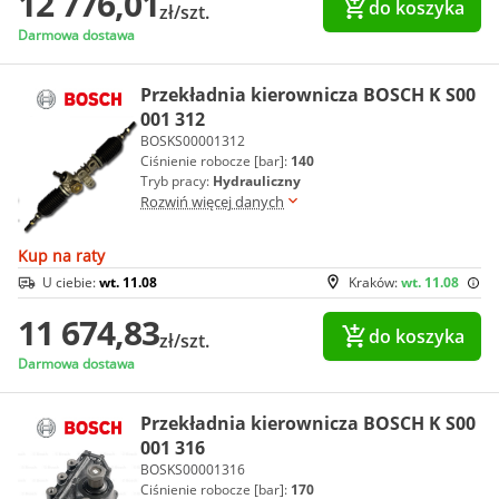
12 776,01
do koszyka
zł/szt.
Darmowa dostawa
Przekładnia kierownicza BOSCH K S00
001 312
BOSKS00001312
Ciśnienie robocze [bar]:
140
Tryb pracy:
Hydrauliczny
Rozwiń więcej danych
Kup na raty
U ciebie:
wt. 11.08
Kraków:
wt. 11.08
11 674,83
do koszyka
zł/szt.
Darmowa dostawa
Przekładnia kierownicza BOSCH K S00
001 316
BOSKS00001316
Ciśnienie robocze [bar]:
170