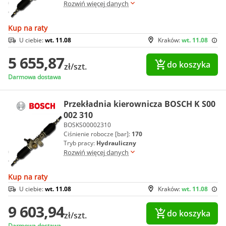
Rozwiń więcej danych
Kup na raty
U ciebie:
wt. 11.08
Kraków:
wt. 11.08
5 655,87
do koszyka
zł/szt.
Darmowa dostawa
Przekładnia kierownicza BOSCH K S00
002 310
BOSKS00002310
Ciśnienie robocze [bar]:
170
Tryb pracy:
Hydrauliczny
Rozwiń więcej danych
Kup na raty
U ciebie:
wt. 11.08
Kraków:
wt. 11.08
9 603,94
do koszyka
zł/szt.
Darmowa dostawa