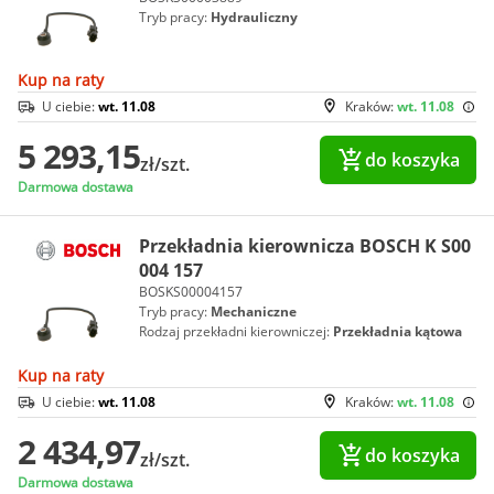
Tryb pracy:
Hydrauliczny
Kup na raty
U ciebie:
wt. 11.08
Kraków:
wt. 11.08
5 293,15
do koszyka
zł/szt.
Darmowa dostawa
Przekładnia kierownicza BOSCH K S00
004 157
BOSKS00004157
Tryb pracy:
Mechaniczne
Rodzaj przekładni kierowniczej:
Przekładnia kątowa
Kup na raty
U ciebie:
wt. 11.08
Kraków:
wt. 11.08
2 434,97
do koszyka
zł/szt.
Darmowa dostawa