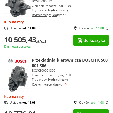
BOSKS00001245
Ciśnienie robocze [bar]:
170
Tryb pracy:
Hydrauliczny
Rozwiń więcej danych
Kup na raty
U ciebie:
wt. 11.08
Kraków:
wt. 11.08
10 505,43
do koszyka
zł/szt.
Darmowa dostawa
Przekładnia kierownicza BOSCH K S00
001 306
BOSKS00001306
Ciśnienie robocze [bar]:
150
Tryb pracy:
Hydrauliczny
Rozwiń więcej danych
Kup na raty
U ciebie:
wt. 11.08
Kraków:
wt. 11.08