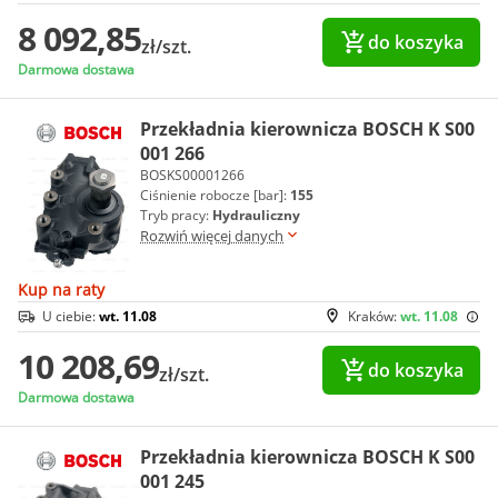
8 092,85
do koszyka
zł/szt.
Darmowa dostawa
Przekładnia kierownicza BOSCH K S00
001 266
BOSKS00001266
Ciśnienie robocze [bar]:
155
Tryb pracy:
Hydrauliczny
Rozwiń więcej danych
Kup na raty
U ciebie:
wt. 11.08
Kraków:
wt. 11.08
10 208,69
do koszyka
zł/szt.
Darmowa dostawa
Przekładnia kierownicza BOSCH K S00
001 245