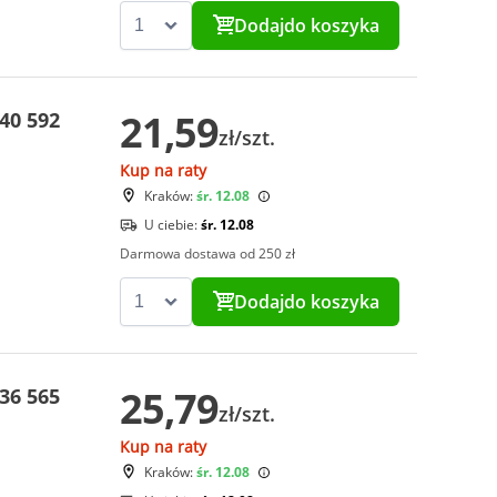
Dodaj
do koszyka
21,59
40 592
zł/szt.
Kup na raty
Kraków:
śr. 12.08
U ciebie:
śr. 12.08
Darmowa dostawa od 250 zł
Dodaj
do koszyka
25,79
36 565
zł/szt.
Kup na raty
Kraków:
śr. 12.08