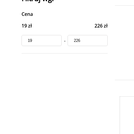
Cena
19 zł
226 zł
-