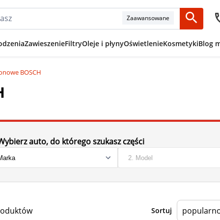
Zaawansowane
odzenia
Zawieszenie
Filtry
Oleje i płyny
Oświetlenie
Kosmetyki
Blog 
łonowe BOSCH
H
Wybierz auto, do którego szukasz części
roduktów
Sortuj