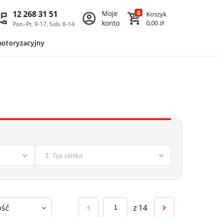
12 268 31 51
Moje
0
Koszyk
konto
0,00 zł
Pon.-Pt. 9-17, Sob. 8-14
motoryzacyjny
z
14