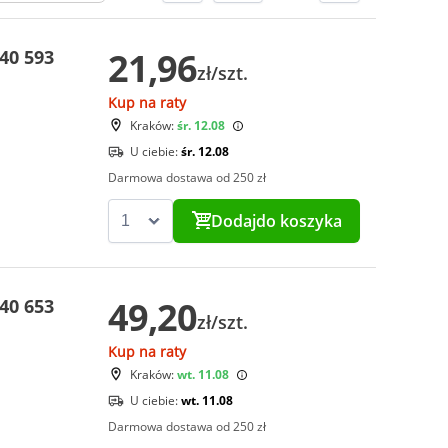
21,96
40 593
zł/szt.
Kup na raty
Kraków:
śr. 12.08
U ciebie:
śr. 12.08
Darmowa dostawa od 250 zł
Dodaj
do koszyka
49,20
40 653
zł/szt.
Kup na raty
Kraków:
wt. 11.08
U ciebie:
wt. 11.08
Darmowa dostawa od 250 zł