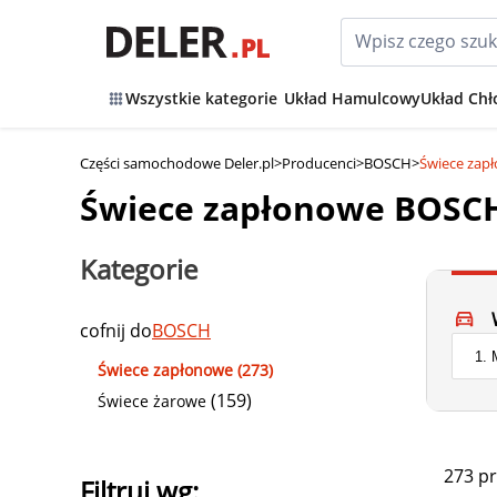
Wszystkie kategorie
Układ Hamulcowy
Układ Chł
Części samochodowe Deler.pl
>
Producenci
>
BOSCH
>
Świece zap
Świece zapłonowe BOSC
Kategorie
cofnij do
BOSCH
Świece zapłonowe (273)
(159)
Świece żarowe
273 p
Filtruj wg: