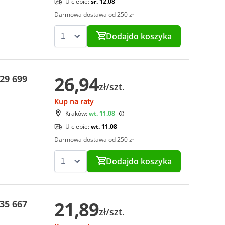
U ciebie:
śr. 12.08
Darmowa dostawa od 250 zł
Dodaj
do koszyka
26,94
29 699
zł/szt.
Kup na raty
Kraków:
wt. 11.08
U ciebie:
wt. 11.08
Darmowa dostawa od 250 zł
Dodaj
do koszyka
21,89
35 667
zł/szt.