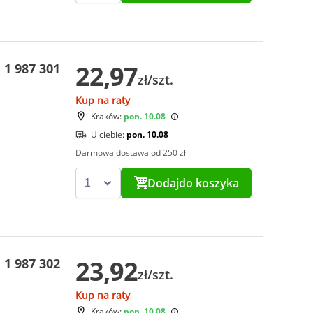
22,97
1 987 301
zł/szt.
Kup na raty
Kraków:
pon. 10.08
U ciebie:
pon. 10.08
Darmowa dostawa od 250 zł
Dodaj
do koszyka
23,92
1 987 302
zł/szt.
Kup na raty
Kraków:
pon. 10.08