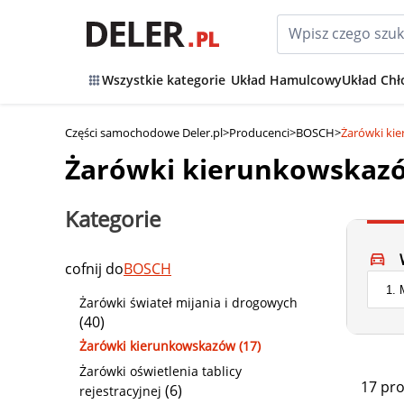
Wszystkie kategorie
Układ Hamulcowy
Układ Chł
Części samochodowe Deler.pl
>
Producenci
>
BOSCH
>
Żarówki ki
Żarówki kierunkowskaz
Kategorie
cofnij do
BOSCH
Żarówki świateł mijania i drogowych
(40)
Żarówki kierunkowskazów (17)
Żarówki oświetlenia tablicy
17 pr
(6)
rejestracyjnej