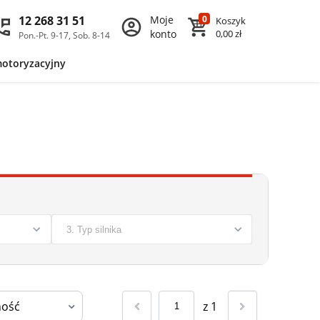
12 268 31 51
Moje
0
Koszyk
konto
0,00 zł
Pon.-Pt. 9-17, Sob. 8-14
motoryzacyjny
z
1