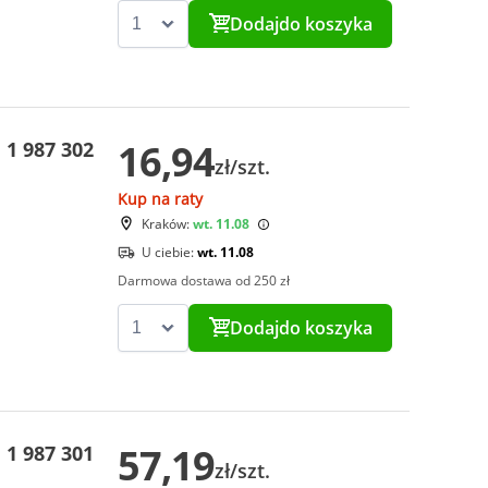
Dodaj
do koszyka
16,94
1 987 302
zł/szt.
Kup na raty
Kraków:
wt. 11.08
U ciebie:
wt. 11.08
Darmowa dostawa od 250 zł
Dodaj
do koszyka
57,19
1 987 301
zł/szt.