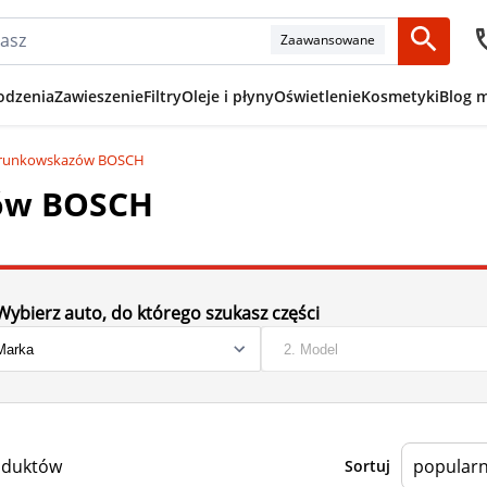
Zaawansowane
odzenia
Zawieszenie
Filtry
Oleje i płyny
Oświetlenie
Kosmetyki
Blog 
erunkowskazów BOSCH
ów BOSCH
Wybierz auto, do którego szukasz części
oduktów
Sortuj