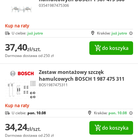
03541987475306
Kup na raty
U ciebie:
już jutro
Kraków:
już jutro
37,40
do koszyka
zł/szt.
Darmowa dostawa od 250 zł
Zestaw montażowy szczęk
hamulcowych BOSCH 1 987 475 311
BOS1987475311
Kup na raty
U ciebie:
pon. 10.08
Kraków:
pon. 10.08
34,24
do koszyka
zł/szt.
Darmowa dostawa od 250 zł