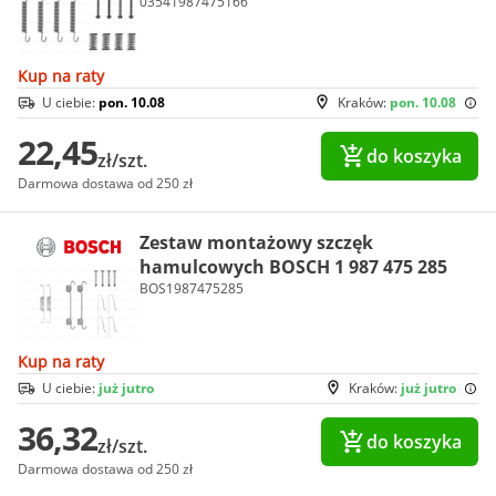
03541987475166
Kup na raty
U ciebie:
pon. 10.08
Kraków:
pon. 10.08
22,45
do koszyka
zł/szt.
Darmowa dostawa od 250 zł
Zestaw montażowy szczęk
hamulcowych BOSCH 1 987 475 285
BOS1987475285
Kup na raty
U ciebie:
już jutro
Kraków:
już jutro
36,32
do koszyka
zł/szt.
Darmowa dostawa od 250 zł