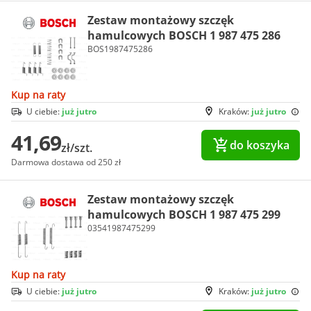
Zestaw montażowy szczęk
hamulcowych BOSCH 1 987 475 286
BOS1987475286
Kup na raty
U ciebie:
już jutro
Kraków:
już jutro
41,69
do koszyka
zł/szt.
Darmowa dostawa od 250 zł
Zestaw montażowy szczęk
hamulcowych BOSCH 1 987 475 299
03541987475299
Kup na raty
U ciebie:
już jutro
Kraków:
już jutro