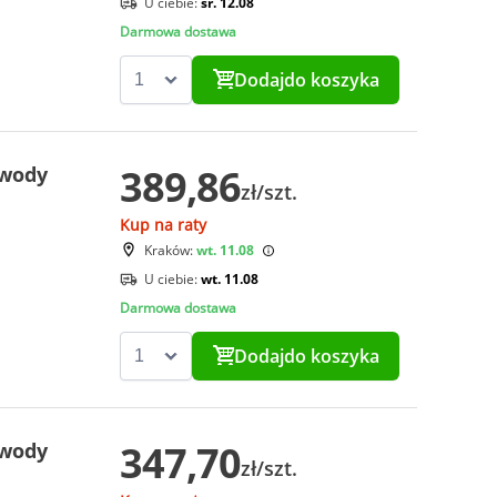
U ciebie:
śr. 12.08
Darmowa dostawa
Dodaj
do koszyka
389,86
 wody
zł/szt.
Kup na raty
Kraków:
wt. 11.08
U ciebie:
wt. 11.08
Darmowa dostawa
Dodaj
do koszyka
347,70
 wody
zł/szt.