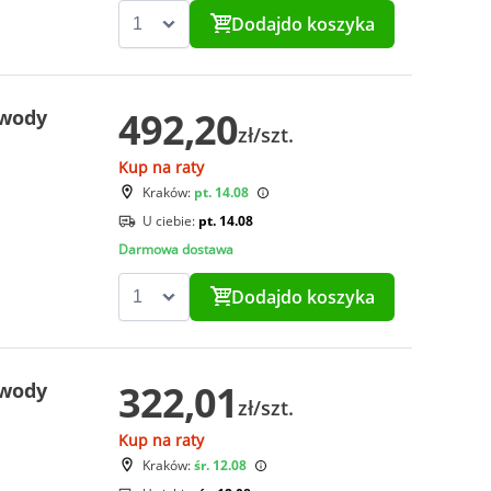
Dodaj
do koszyka
492,20
 wody
zł/szt.
Kup na raty
Kraków:
pt. 14.08
U ciebie:
pt. 14.08
Darmowa dostawa
Dodaj
do koszyka
322,01
 wody
zł/szt.
Kup na raty
Kraków:
śr. 12.08