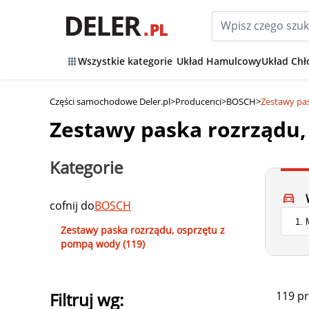
Wszystkie kategorie
Układ Hamulcowy
Układ Chł
Części samochodowe Deler.pl
>
Producenci
>
BOSCH
>
Zestawy pa
Zestawy paska rozrządu
Kategorie
cofnij do
BOSCH
Zestawy paska rozrządu, osprzętu z
pompą wody (119)
119 p
Filtruj wg: