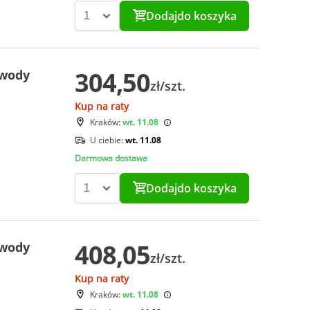
Dodaj
do koszyka
304,50
 wody
zł/szt.
Kup na raty
Kraków:
wt. 11.08
U ciebie:
wt. 11.08
Darmowa dostawa
Dodaj
do koszyka
408,05
 wody
zł/szt.
Kup na raty
Kraków:
wt. 11.08