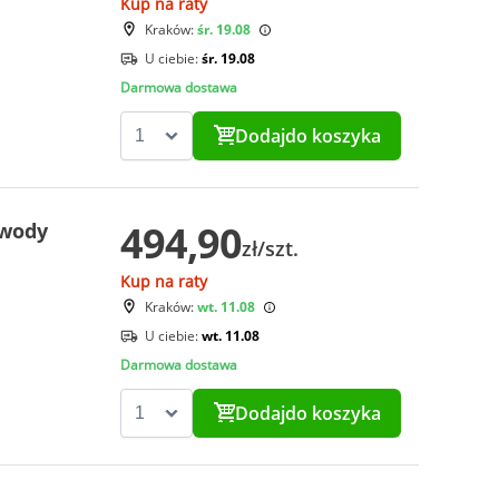
Kup na raty
Kraków:
śr. 19.08
U ciebie:
śr. 19.08
Darmowa dostawa
Dodaj
do koszyka
494,90
 wody
zł/szt.
Kup na raty
Kraków:
wt. 11.08
U ciebie:
wt. 11.08
Darmowa dostawa
Dodaj
do koszyka