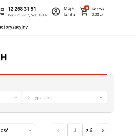
12 268 31 51
Moje
0
Koszyk
konto
0,00 zł
Pon.-Pt. 9-17, Sob. 8-14
motoryzacyjny
CH
z
6