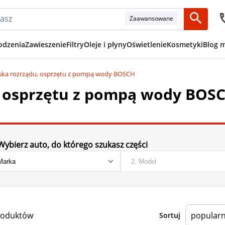
Zaawansowane
odzenia
Zawieszenie
Filtry
Oleje i płyny
Oświetlenie
Kosmetyki
Blog 
ska rozrządu, osprzętu z pompą wody BOSCH
, osprzętu z pompą wody BOS
Wybierz auto, do którego szukasz części
roduktów
Sortuj