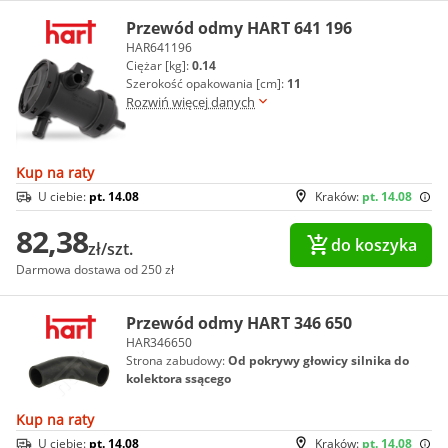
Przewód odmy HART 641 196
HAR641196
Ciężar [kg]:
0.14
Szerokość opakowania [cm]:
11
Rozwiń więcej danych
Kup na raty
U ciebie:
pt. 14.08
Kraków:
pt. 14.08
82,38
do koszyka
zł/szt.
Darmowa dostawa od 250 zł
Przewód odmy HART 346 650
HAR346650
Strona zabudowy:
Od pokrywy głowicy silnika do
kolektora ssącego
Kup na raty
U ciebie:
pt. 14.08
Kraków:
pt. 14.08