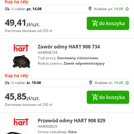
Kup na raty
U ciebie:
pt. 14.08
Kraków:
pt. 14.08
49,41
do koszyka
zł/szt.
Darmowa dostawa od 250 zł
Zawór odmy HART 908 734
HAR908734
Tryb pracy:
Sterowany ciśnieniowo
Rodzaj zaworu:
Zawór odpowietrzający
Kup na raty
U ciebie:
śr. 19.08
Kraków:
śr. 19.08
45,85
do koszyka
zł/szt.
Darmowa dostawa od 250 zł
Przewód odmy HART 908 829
HAR908829
Strona zabudowy:
Góra