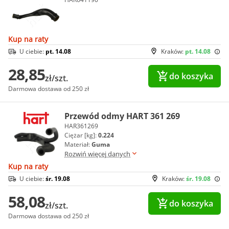
Kup na raty
U ciebie:
pt. 14.08
Kraków:
pt. 14.08
28,85
do koszyka
zł/szt.
Darmowa dostawa od 250 zł
Przewód odmy HART 361 269
HAR361269
Ciężar [kg]:
0.224
Materiał:
Guma
Rozwiń więcej danych
Kup na raty
U ciebie:
śr. 19.08
Kraków:
śr. 19.08
58,08
do koszyka
zł/szt.
Darmowa dostawa od 250 zł