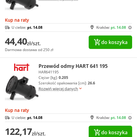
Kup na raty
U ciebie:
pt. 14.08
Kraków:
pt. 14.08
44,40
do koszyka
zł/szt.
Darmowa dostawa od 250 zł
Przewód odmy HART 641 195
HAR641195
Ciężar [kg]:
0.205
Szerokość opakowania [cm]:
26.6
Rozwiń więcej danych
Kup na raty
U ciebie:
pt. 14.08
Kraków:
pt. 14.08
122,17
do koszyka
zł/szt.