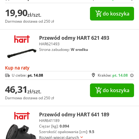
19,90
do koszyka
zł/szt.
Darmowa dostawa od 250 zł
Przewód odmy HART 621 493
HAR621493
Strona zabudowy:
W srodku
Kup na raty
U ciebie:
pt. 14.08
Kraków:
pt. 14.08
46,31
do koszyka
zł/szt.
Darmowa dostawa od 250 zł
Przewód odmy HART 641 189
HAR641189
Ciężar [kg]:
0.094
Szerokość opakowania [cm]:
9.5
Rozwiń więcej danych