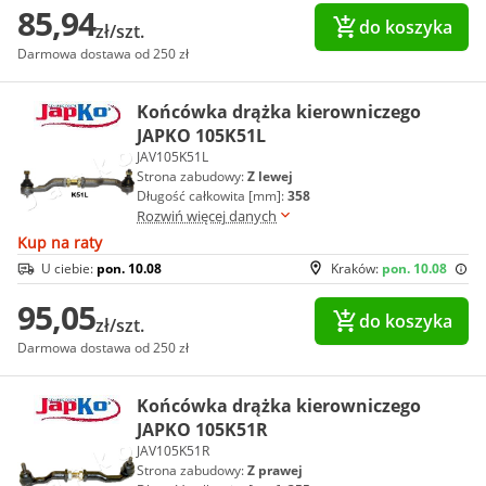
85,94
do koszyka
zł/szt.
Darmowa dostawa od 250 zł
Końcówka drążka kierowniczego
JAPKO 105K51L
JAV105K51L
Strona zabudowy:
Z lewej
Długość całkowita [mm]:
358
Rozwiń więcej danych
Kup na raty
U ciebie:
pon. 10.08
Kraków:
pon. 10.08
95,05
do koszyka
zł/szt.
Darmowa dostawa od 250 zł
Końcówka drążka kierowniczego
JAPKO 105K51R
JAV105K51R
Strona zabudowy:
Z prawej