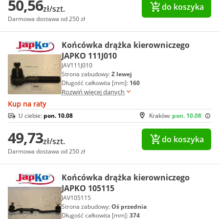
50,56
do koszyka
zł/szt.
Darmowa dostawa od 250 zł
Końcówka drążka kierowniczego
JAPKO 111J010
JAV111J010
Strona zabudowy:
Z lewej
Długość całkowita [mm]:
160
Rozwiń więcej danych
Kup na raty
U ciebie:
pon. 10.08
Kraków:
pon. 10.08
49,73
do koszyka
zł/szt.
Darmowa dostawa od 250 zł
Końcówka drążka kierowniczego
JAPKO 105115
JAV105115
Strona zabudowy:
Oś przednia
Długość całkowita [mm]:
374