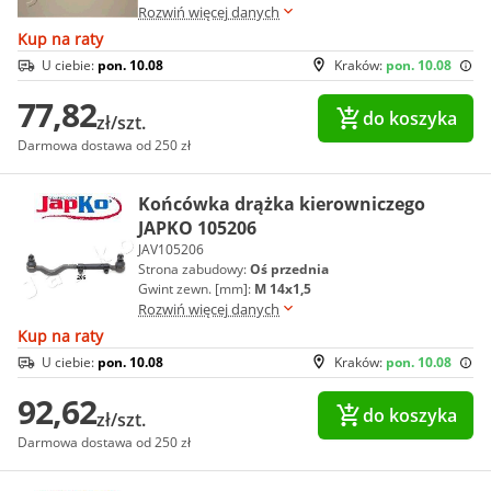
Rozwiń więcej danych
Kup na raty
U ciebie:
pon. 10.08
Kraków:
pon. 10.08
77,82
do koszyka
zł/szt.
Darmowa dostawa od 250 zł
Końcówka drążka kierowniczego
JAPKO 105206
JAV105206
Strona zabudowy:
Oś przednia
Gwint zewn. [mm]:
M 14x1,5
Rozwiń więcej danych
Kup na raty
U ciebie:
pon. 10.08
Kraków:
pon. 10.08
92,62
do koszyka
zł/szt.
Darmowa dostawa od 250 zł