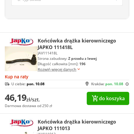
Końcówka drążka kierowniczego
JAPKO 111418L
JAV111418L
Strona zabudowy:
Z przodu z lewej
Długość całkowita [mm]:
196
Rozwiń więcej danych
Kup na raty
U ciebie:
pon. 10.08
Kraków:
pon. 10.08
46,19
do koszyka
zł/szt.
Darmowa dostawa od 250 zł
Końcówka drążka kierowniczego
JAPKO 111013