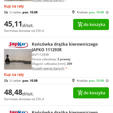
Kup na raty
U ciebie:
pon. 10.08
Kraków:
pon. 10.08
45,11
do koszyka
zł/szt.
Darmowa dostawa od 250 zł
Końcówka drążka kierowniczego
JAPKO 111293R
JAV111293R
Strona zabudowy:
Z prawej
Długość całkowita [mm]:
209
Rozwiń więcej danych
Kup na raty
U ciebie:
pon. 10.08
Kraków:
pon. 10.08
48,48
do koszyka
zł/szt.
Darmowa dostawa od 250 zł
Końcówka drążka kierowniczego