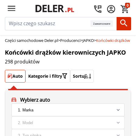
0
Zaawansowane
Części samochodowe Deler.pl
>
Producenci
>
JAPKO
>
Końcówki drążków ki
Końcówki drążków kierowniczych JAPKO
298 produktów
Auto
Kategorie i filtry
Sortuj
Wybierz auto