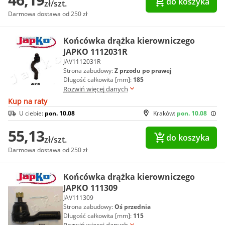
do koszyka
zł/szt.
Darmowa dostawa od 250 zł
Końcówka drążka kierowniczego
JAPKO 1112031R
JAV1112031R
Strona zabudowy:
Z przodu po prawej
Długość całkowita [mm]:
185
Rozwiń więcej danych
Kup na raty
U ciebie:
pon. 10.08
Kraków:
pon. 10.08
55,13
do koszyka
zł/szt.
Darmowa dostawa od 250 zł
Końcówka drążka kierowniczego
JAPKO 111309
JAV111309
Strona zabudowy:
Oś przednia
Długość całkowita [mm]:
115
Rozwiń więcej danych