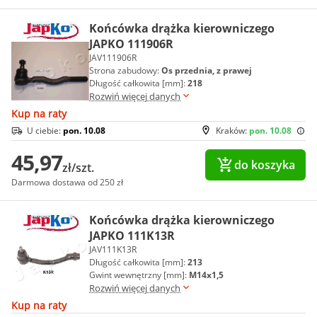
Końcówka drążka kierowniczego
JAPKO 111906R
JAV111906R
Strona zabudowy:
Os przednia, z prawej
Długość całkowita [mm]:
218
Rozwiń więcej danych
Kup na raty
U ciebie:
pon. 10.08
Kraków:
pon. 10.08
45,97
do koszyka
zł/szt.
Darmowa dostawa od 250 zł
Końcówka drążka kierowniczego
JAPKO 111K13R
JAV111K13R
Długość całkowita [mm]:
213
Gwint wewnętrzny [mm]:
M14x1,5
Rozwiń więcej danych
Kup na raty