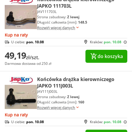
JAPKO 111703L
JAV111703L
Strona zabudowy:
Z lewej
Długość całkowita [mm]:
148.5
Rozwiń więcej danych
Kup na raty
U ciebie:
pon. 10.08
Kraków:
pon. 10.08
49,19
do koszyka
zł/szt.
Darmowa dostawa od 250 zł
Końcówka drążka kierowniczego
JAPKO 111J003L
JAV111J003L
Strona zabudowy:
Z lewej
Długość całkowita [mm]:
160
Rozwiń więcej danych
Kup na raty
U ciebie:
pon. 10.08
Kraków:
pon. 10.08