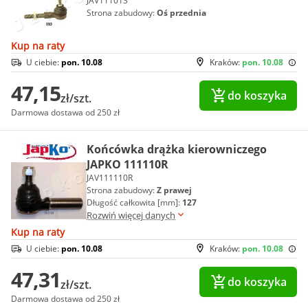
JAV111013
Strona zabudowy:
Oś przednia
Kup na raty
U ciebie:
pon. 10.08
Kraków:
pon. 10.08
47,15
do koszyka
zł/szt.
Darmowa dostawa od 250 zł
Końcówka drążka kierowniczego
JAPKO 111110R
JAV111110R
Strona zabudowy:
Z prawej
Długość całkowita [mm]:
127
Rozwiń więcej danych
Kup na raty
U ciebie:
pon. 10.08
Kraków:
pon. 10.08
47,31
do koszyka
zł/szt.
Darmowa dostawa od 250 zł