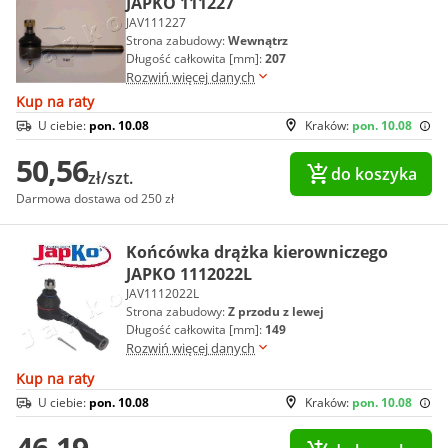
JAPKO 111227
JAV111227
Strona zabudowy:
Wewnątrz
Długość całkowita [mm]:
207
Rozwiń więcej danych
Kup na raty
U ciebie:
pon. 10.08
Kraków:
pon. 10.08
50,56
do koszyka
zł/szt.
Darmowa dostawa od 250 zł
Końcówka drążka kierowniczego
JAPKO 1112022L
JAV1112022L
Strona zabudowy:
Z przodu z lewej
Długość całkowita [mm]:
149
Rozwiń więcej danych
Kup na raty
U ciebie:
pon. 10.08
Kraków:
pon. 10.08
46,19