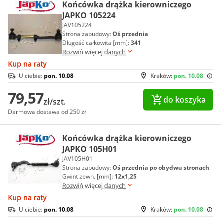
Końcówka drążka kierowniczego
JAPKO 105224
JAV105224
Strona zabudowy:
Oś przednia
Długość całkowita [mm]:
341
Rozwiń więcej danych
Kup na raty
U ciebie:
pon. 10.08
Kraków:
pon. 10.08
79,57
do koszyka
zł/szt.
Darmowa dostawa od 250 zł
Końcówka drążka kierowniczego
JAPKO 105H01
JAV105H01
Strona zabudowy:
Oś przednia po obydwu stronach
Gwint zewn. [mm]:
12x1,25
Rozwiń więcej danych
Kup na raty
U ciebie:
pon. 10.08
Kraków:
pon. 10.08