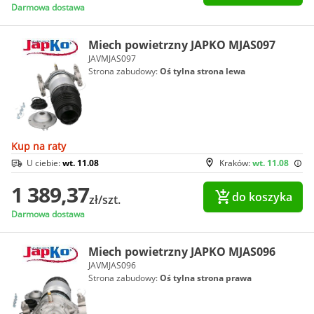
Darmowa dostawa
Miech powietrzny JAPKO MJAS097
JAVMJAS097
Strona zabudowy:
Oś tylna strona lewa
Kup na raty
U ciebie:
wt. 11.08
Kraków:
wt. 11.08
1 389,37
do koszyka
zł/szt.
Darmowa dostawa
Miech powietrzny JAPKO MJAS096
JAVMJAS096
Strona zabudowy:
Oś tylna strona prawa