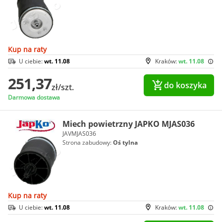
Kup na raty
U ciebie:
wt. 11.08
Kraków:
wt. 11.08
251,37
do koszyka
zł/szt.
Darmowa dostawa
Miech powietrzny JAPKO MJAS036
JAVMJAS036
Strona zabudowy:
Oś tylna
Kup na raty
U ciebie:
wt. 11.08
Kraków:
wt. 11.08