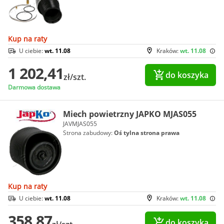
Kup na raty
U ciebie:
wt. 11.08
Kraków:
wt. 11.08
1 202,41
do koszyka
zł/szt.
Darmowa dostawa
Miech powietrzny JAPKO MJAS055
JAVMJAS055
Strona zabudowy:
Oś tylna strona prawa
Kup na raty
U ciebie:
wt. 11.08
Kraków:
wt. 11.08
358,87
do koszyka