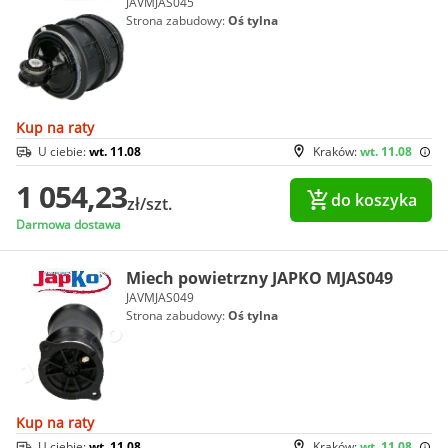
JAVMJAS045
Strona zabudowy:
Oś tylna
Kup na raty
U ciebie:
wt. 11.08
Kraków:
wt. 11.08
1 054,23
do koszyka
zł/szt.
Darmowa dostawa
Miech powietrzny JAPKO MJAS049
JAVMJAS049
Strona zabudowy:
Oś tylna
Kup na raty
U ciebie:
wt. 11.08
Kraków:
wt. 11.08