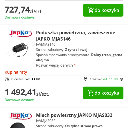
727,74
do koszyka
zł/szt.
Darmowa dostawa
Poduszka powietrzna, zawieszenie
JAPKO MJAS146
JAVMJAS146
Strona zabudowy:
Z tyłu z lewej
Sposób mocowania amortyzatora:
Dolny trzon, górna
obejma
Rozwiń więcej danych
Kup na raty
U ciebie:
wt. 11.08
Kraków:
wt. 11.08
1 492,41
do koszyka
zł/szt.
Darmowa dostawa
Miech powietrzny JAPKO MJAS032
JAVMJAS032
Strona zabudowy:
Oś tylna strona prawa