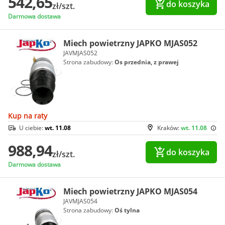
542,65
do koszyka
zł/szt.
Darmowa dostawa
Miech powietrzny JAPKO MJAS052
JAVMJAS052
Strona zabudowy:
Os przednia, z prawej
Kup na raty
U ciebie:
wt. 11.08
Kraków:
wt. 11.08
988,94
do koszyka
zł/szt.
Darmowa dostawa
Miech powietrzny JAPKO MJAS054
JAVMJAS054
Strona zabudowy:
Oś tylna