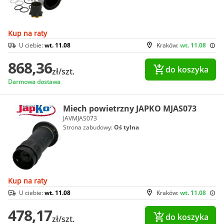
Kup na raty
U ciebie:
wt. 11.08
Kraków:
wt. 11.08
868,36
do koszyka
zł/szt.
Darmowa dostawa
Miech powietrzny JAPKO MJAS073
JAVMJAS073
Strona zabudowy:
Oś tylna
Kup na raty
U ciebie:
wt. 11.08
Kraków:
wt. 11.08
478,17
do koszyka
zł/szt.