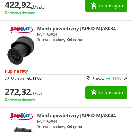
422,92
do koszyka
zł/szt.
Darmowa dostawa
Miech powietrzny JAPKO MJAS034
JAVMJAS034
Strona zabudowy:
Oś tylna
Kup na raty
U ciebie:
wt. 11.08
Kraków:
wt. 11.08
272,32
do koszyka
zł/szt.
Darmowa dostawa
Miech powietrzny JAPKO MJAS044
JAVMJAS044
Strona zabudowy:
Oś tylna