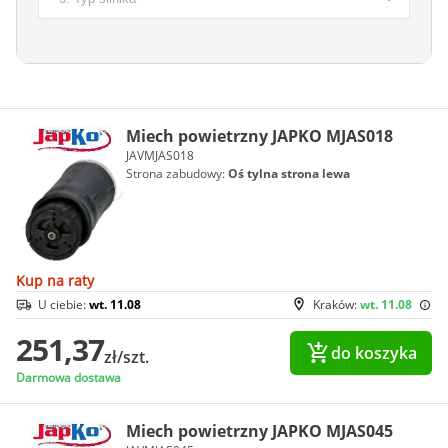
Miech powietrzny JAPKO MJAS018
JAVMJAS018
Strona zabudowy:
Oś tylna strona lewa
Kup na raty
U ciebie:
wt. 11.08
Kraków:
wt. 11.08
251,37
do koszyka
zł/szt.
Darmowa dostawa
Miech powietrzny JAPKO MJAS045