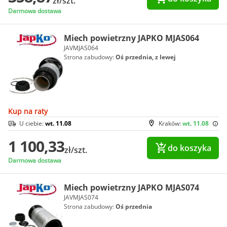
zł/szt.
Darmowa dostawa
Miech powietrzny JAPKO MJAS064
JAVMJAS064
Strona zabudowy:
Oś przednia, z lewej
Kup na raty
U ciebie:
wt. 11.08
Kraków:
wt. 11.08
1 100,33
do koszyka
zł/szt.
Darmowa dostawa
Miech powietrzny JAPKO MJAS074
JAVMJAS074
Strona zabudowy:
Oś przednia