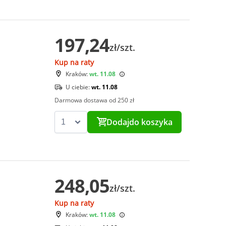
197,24
zł/szt.
Kup na raty
Kraków:
wt. 11.08
U ciebie:
wt. 11.08
Darmowa dostawa od 250 zł
Dodaj
do koszyka
248,05
zł/szt.
Kup na raty
Kraków:
wt. 11.08