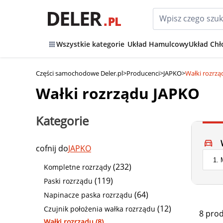
Wszystkie kategorie
Układ Hamulcowy
Układ Chł
Części samochodowe Deler.pl
>
Producenci
>
JAPKO
>
Wałki rozrz
Wałki rozrządu JAPKO
Kategorie
cofnij do
JAPKO
(232)
Kompletne rozrządy
(119)
Paski rozrządu
(64)
Napinacze paska rozrządu
(12)
Czujnik położenia wałka rozrządu
8 pro
Wałki rozrządu (8)