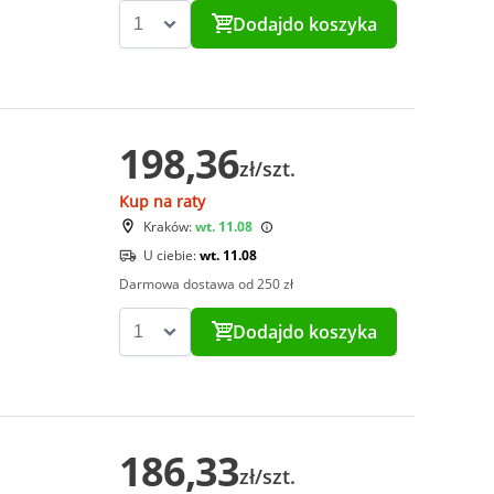
Dodaj
do koszyka
198,36
zł/szt.
Kup na raty
Kraków:
wt. 11.08
U ciebie:
wt. 11.08
Darmowa dostawa od 250 zł
Dodaj
do koszyka
186,33
zł/szt.