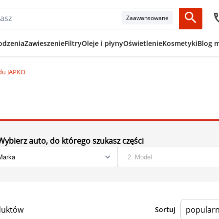
Zaawansowane
odzenia
Zawieszenie
Filtry
Oleje i płyny
Oświetlenie
Kosmetyki
Blog 
ądu JAPKO
Wybierz auto, do którego szukasz części
duktów
Sortuj