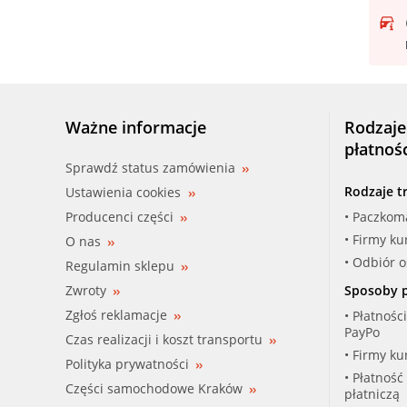
Ważne informacje
Rodzaje
płatnoś
Sprawdź status zamówienia
Rodzaje t
Ustawienia cookies
Producenci części
• Paczkom
• Firmy ku
O nas
• Odbiór 
Regulamin sklepu
Zwroty
Sposoby p
Zgłoś reklamacje
• Płatnośc
PayPo
Czas realizacji i koszt transportu
• Firmy ku
Polityka prywatności
• Płatność
Części samochodowe Kraków
płatniczą