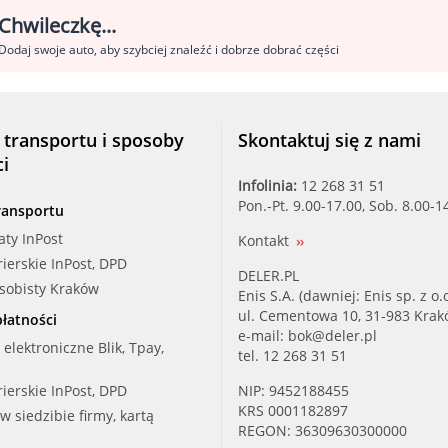
Chwileczkę...
Dodaj swoje auto, aby szybciej znaleźć i dobrze dobrać części
 transportu i sposoby
Skontaktuj się z nami
ci
Infolinia:
12 268 31 51
Pon.-Pt. 9.00-17.00, Sob. 8.00-1
ransportu
aty InPost
Kontakt
rierskie InPost, DPD
DELER.PL
osobisty Kraków
Enis S.A. (dawniej: Enis sp. z o.o
ul. Cementowa 10, 31-983 Kra
łatności
e-mail:
bok@deler.pl
i elektroniczne Blik, Tpay,
tel. 12 268 31 51
rierskie InPost, DPD
NIP: 9452188455
KRS 0001182897
 w siedzibie firmy, kartą
REGON: 36309630300000