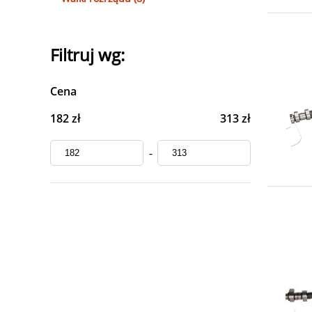
Filtruj wg:
Cena
182 zł
313 zł
-