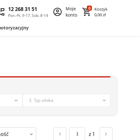
12 268 31 51
Moje
0
Koszyk
konto
0,00 zł
Pon.-Pt. 9-17, Sob. 8-14
motoryzacyjny
z
1