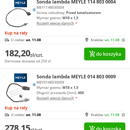
Sonda lambda MEYLE 114 803 0004
MEY1148030004
Strona zabudowy:
Przed katalizatorem
Wymiar gwintu:
M18 x 1,5
Rozwiń więcej danych
Kup na raty
U ciebie:
wt. 11.08
Kraków:
wt. 11.08
182,20
do koszyka
zł/szt.
Darmowa dostawa od 250 zł
Sonda lambda MEYLE 014 803 0009
MEY0148030009
Wymiar gwintu:
M18 x 1,5
Długość przewodu [mm]:
400
Rozwiń więcej danych
Kup na raty
U ciebie:
wt. 11.08
Kraków:
wt. 11.08
278,15
do koszyka