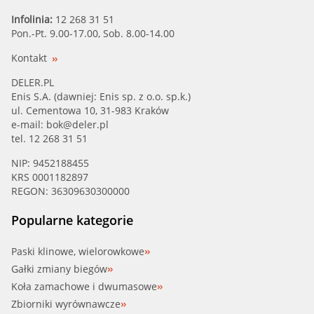
Infolinia:
12 268 31 51
Pon.-Pt. 9.00-17.00, Sob. 8.00-14.00
Kontakt
DELER.PL
Enis S.A. (dawniej: Enis sp. z o.o. sp.k.)
ul. Cementowa 10, 31-983 Kraków
e-mail:
bok@deler.pl
tel. 12 268 31 51
NIP: 9452188455
KRS 0001182897
REGON: 36309630300000
Popularne kategorie
Paski klinowe, wielorowkowe
Gałki zmiany biegów
Koła zamachowe i dwumasowe
Zbiorniki wyrównawcze