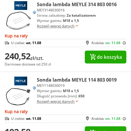
Sonda lambda MEYLE 314 803 0016
MEY3148030016
Strona zabudowy:
Za katalizatorem
Wymiar gwintu:
M18 x 1,5
Rozwiń więcej danych
Kup na raty
U ciebie:
wt. 11.08
Kraków:
wt. 11.08
240,52
do koszyka
zł/szt.
Darmowa dostawa od 250 zł
Sonda lambda MEYLE 114 803 0019
MEY1148030019
Wymiar gwintu:
M18 x 1,5
Długość przewodu [mm]:
650
Rozwiń więcej danych
Kup na raty
U ciebie:
wt. 11.08
Kraków:
wt. 11.08