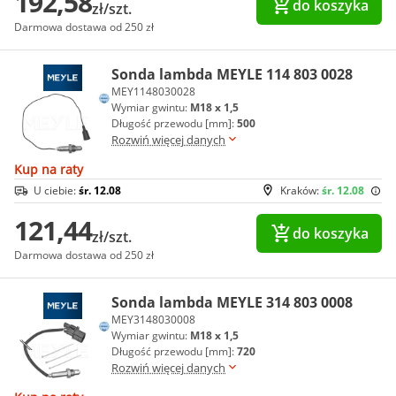
192,58
do koszyka
zł/szt.
Darmowa dostawa od 250 zł
Sonda lambda MEYLE 114 803 0028
MEY1148030028
Wymiar gwintu:
M18 x 1,5
Długość przewodu [mm]:
500
Rozwiń więcej danych
Kup na raty
U ciebie:
śr. 12.08
Kraków:
śr. 12.08
121,44
do koszyka
zł/szt.
Darmowa dostawa od 250 zł
Sonda lambda MEYLE 314 803 0008
MEY3148030008
Wymiar gwintu:
M18 x 1,5
Długość przewodu [mm]:
720
Rozwiń więcej danych