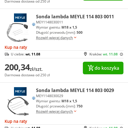
Darmowa dostawa od 250 zł
Sonda lambda MEYLE 114 803 0011
MEY1148030011
Wymiar gwintu:
M18 x 1,5
Długość przewodu [mm]:
500
Rozwiń więcej danych
Kup na raty
U ciebie:
wt. 11.08
Kraków:
wt. 11.08
200,34
do koszyka
zł/szt.
Darmowa dostawa od 250 zł
Sonda lambda MEYLE 114 803 0029
MEY1148030029
Wymiar gwintu:
M18 x 1,5
Długość przewodu [mm]:
750
Rozwiń więcej danych
Kup na raty