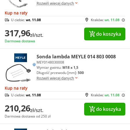
Rozwiń więcej danych
Kup na raty
U ciebie:
wt. 11.08
Kraków:
wt. 11.08
317,96
do koszyka
zł/szt.
Darmowa dostawa
Sonda lambda MEYLE 014 803 0008
MEY0148030008
Wymiar gwintu:
M18 x 1,5
Długość przewodu [mm]:
500
Rozwiń więcej danych
Kup na raty
U ciebie:
wt. 11.08
Kraków:
wt. 11.08
210,26
do koszyka
zł/szt.
Darmowa dostawa od 250 zł