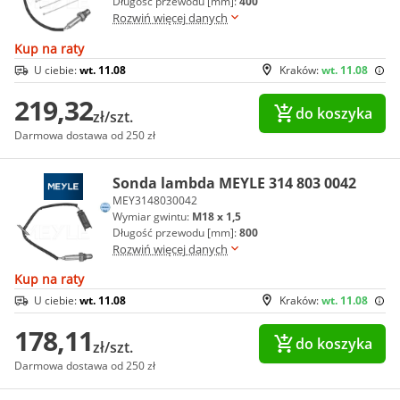
Długość przewodu [mm]:
400
Rozwiń więcej danych
Kup na raty
U ciebie:
wt. 11.08
Kraków:
wt. 11.08
219,32
do koszyka
zł/szt.
Darmowa dostawa od 250 zł
Sonda lambda MEYLE 314 803 0042
MEY3148030042
Wymiar gwintu:
M18 x 1,5
Długość przewodu [mm]:
800
Rozwiń więcej danych
Kup na raty
U ciebie:
wt. 11.08
Kraków:
wt. 11.08
178,11
do koszyka
zł/szt.
Darmowa dostawa od 250 zł