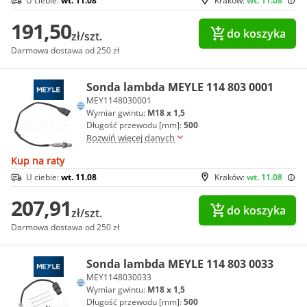
U ciebie:
wt. 11.08
Kraków:
wt. 11.08
191,50
do koszyka
zł/szt.
Darmowa dostawa od 250 zł
Sonda lambda MEYLE 114 803 0001
MEY1148030001
Wymiar gwintu:
M18 x 1,5
Długość przewodu [mm]:
500
Rozwiń więcej danych
Kup na raty
U ciebie:
wt. 11.08
Kraków:
wt. 11.08
207,91
do koszyka
zł/szt.
Darmowa dostawa od 250 zł
Sonda lambda MEYLE 114 803 0033
MEY1148030033
Wymiar gwintu:
M18 x 1,5
Długość przewodu [mm]:
500