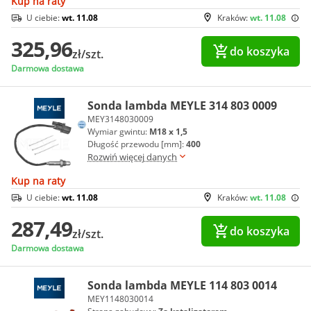
Kup na raty
U ciebie:
wt. 11.08
Kraków:
wt. 11.08
325,96
do koszyka
zł/szt.
Darmowa dostawa
Sonda lambda MEYLE 314 803 0009
MEY3148030009
Wymiar gwintu:
M18 x 1,5
Długość przewodu [mm]:
400
Rozwiń więcej danych
Kup na raty
U ciebie:
wt. 11.08
Kraków:
wt. 11.08
287,49
do koszyka
zł/szt.
Darmowa dostawa
Sonda lambda MEYLE 114 803 0014
MEY1148030014