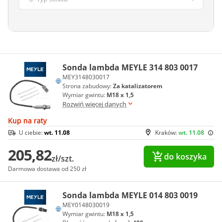
Sonda lambda MEYLE 314 803 0017
MEY3148030017
Strona zabudowy:
Za katalizatorem
Wymiar gwintu:
M18 x 1,5
Rozwiń więcej danych
Kup na raty
U ciebie:
wt. 11.08
Kraków:
wt. 11.08
205,82
do koszyka
zł/szt.
Darmowa dostawa od 250 zł
Sonda lambda MEYLE 014 803 0019
MEY0148030019
Wymiar gwintu:
M18 x 1,5