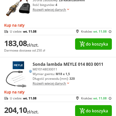
Strona zabudowy:
Za katalizatorem
Ilość biegunów:
4
Rozwiń więcej danych
Kup na raty
U ciebie:
wt. 11.08
Kraków:
wt. 11.08
183,08
do koszyka
zł/szt.
Darmowa dostawa od 250 zł
Sonda lambda MEYLE 014 803 0011
MEY0148030011
Wymiar gwintu:
M18 x 1,5
Długość przewodu [mm]:
320
Rozwiń więcej danych
Kup na raty
U ciebie:
wt. 11.08
Kraków:
wt. 11.08
204,10
do koszyka
zł/szt.