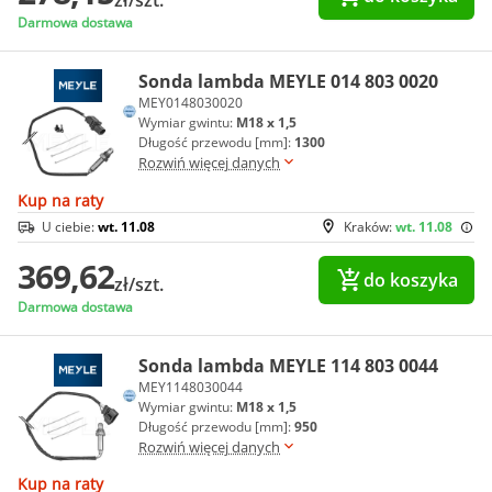
zł/szt.
Darmowa dostawa
Sonda lambda MEYLE 014 803 0020
MEY0148030020
Wymiar gwintu:
M18 x 1,5
Długość przewodu [mm]:
1300
Rozwiń więcej danych
Kup na raty
U ciebie:
wt. 11.08
Kraków:
wt. 11.08
369,62
do koszyka
zł/szt.
Darmowa dostawa
Sonda lambda MEYLE 114 803 0044
MEY1148030044
Wymiar gwintu:
M18 x 1,5
Długość przewodu [mm]:
950
Rozwiń więcej danych
Kup na raty