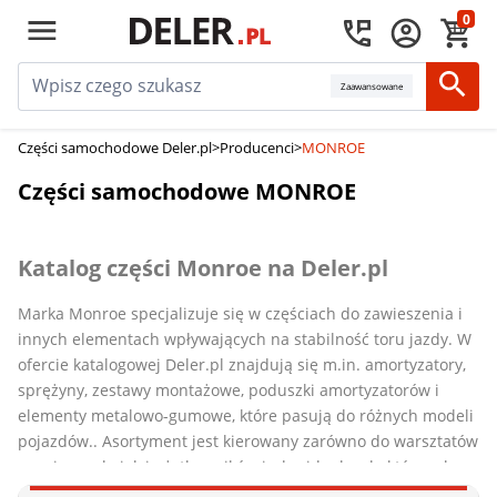
0
Zaawansowane
Części samochodowe Deler.pl
>
Producenci
>
MONROE
Części samochodowe MONROE
Katalog części Monroe na Deler.pl
Marka Monroe specjalizuje się w częściach do zawieszenia i
innych elementach wpływających na stabilność toru jazdy. W
ofercie katalogowej Deler.pl znajdują się m.in. amortyzatory,
sprężyny, zestawy montażowe, poduszki amortyzatorów i
elementy metalowo-gumowe, które pasują do różnych modeli
pojazdów.. Asortyment jest kierowany zarówno do warsztatów
serwisowych, jak i użytkowników indywidualnych, którzy chcą
postawić na trwałe części eksploatacyjne.