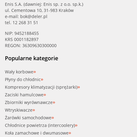
Enis S.A. (dawniej: Enis sp. z o.o. sp.k.)
ul. Cementowa 10, 31-983 Kraków
e-mail:
bok@deler.pl
tel. 12 268 31 51
NIP: 9452188455
KRS 0001182897
REGON: 36309630300000
Popularne kategorie
Wały korbowe
Płyny do chłodnic
Kompresory klimatyzacji (sprężarki)
Zaciski hamulcowe
Zbiorniki wyrównawcze
Wtryskiwacze
Żarówki samochodowe
Chłodnice powietrza (intercoolery)
Koła zamachowe i dwumasowe