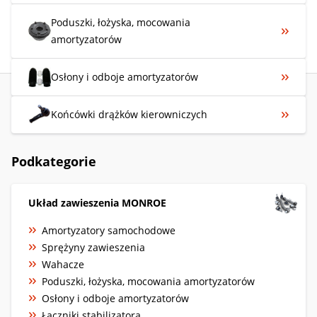
którzy oczekują komponentów będących jakościową
Poduszki, łożyska, mocowania
alternatywą dla części OE. Zakup rozwiązań Monroe przez
amortyzatorów
Deler.pl pozwala na precyzyjne dopasowanie zamienników
pod kątem modelu, wersji silnikowej i roku produkcji pojazdu
– zapraszamy do zakupów na naszej stronie.
Osłony i odboje amortyzatorów
Końcówki drążków kierowniczych
Podkategorie
Układ zawieszenia MONROE
Amortyzatory samochodowe
Sprężyny zawieszenia
Wahacze
Poduszki, łożyska, mocowania amortyzatorów
Osłony i odboje amortyzatorów
Łączniki stabilizatora