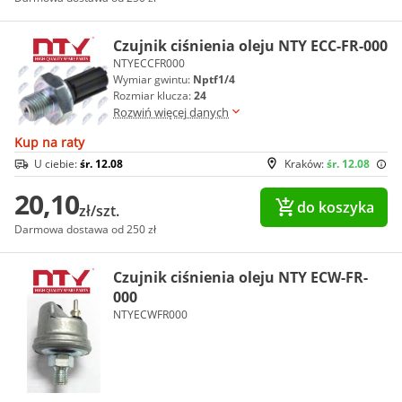
Czujnik ciśnienia oleju NTY ECC-FR-000
NTYECCFR000
Wymiar gwintu:
Nptf1/4
Rozmiar klucza:
24
Rozwiń więcej danych
Kup na raty
U ciebie:
śr. 12.08
Kraków:
śr. 12.08
20,10
do koszyka
zł/szt.
Darmowa dostawa od 250 zł
Czujnik ciśnienia oleju NTY ECW-FR-
000
NTYECWFR000