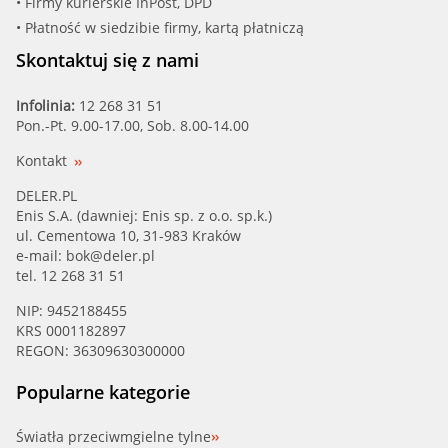
• Firmy kurierskie InPost, DPD
• Płatność w siedzibie firmy, kartą płatniczą
Skontaktuj się z nami
Infolinia:
12 268 31 51
Pon.-Pt. 9.00-17.00, Sob. 8.00-14.00
Kontakt
DELER.PL
Enis S.A. (dawniej: Enis sp. z o.o. sp.k.)
ul. Cementowa 10, 31-983 Kraków
e-mail:
bok@deler.pl
tel. 12 268 31 51
NIP: 9452188455
KRS 0001182897
REGON: 36309630300000
Popularne kategorie
Światła przeciwmgielne tylne