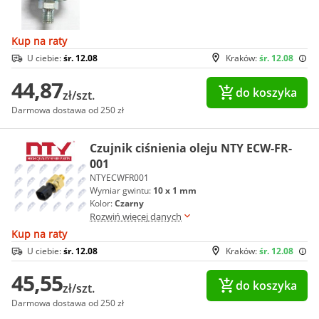
Kup na raty
U ciebie:
śr. 12.08
Kraków:
śr. 12.08
44,87
do koszyka
zł/szt.
Darmowa dostawa od 250 zł
Czujnik ciśnienia oleju NTY ECW-FR-
001
NTYECWFR001
Wymiar gwintu:
10 x 1 mm
Kolor:
Czarny
Rozwiń więcej danych
Kup na raty
U ciebie:
śr. 12.08
Kraków:
śr. 12.08
45,55
do koszyka
zł/szt.
Darmowa dostawa od 250 zł