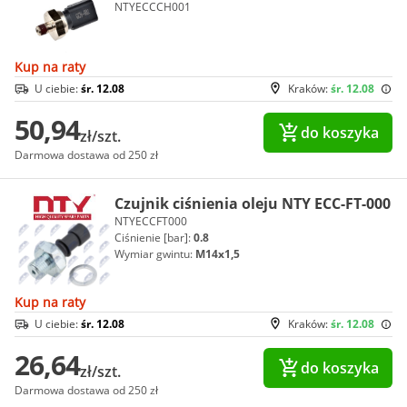
NTYECCCH001
Kup na raty
U ciebie:
śr. 12.08
Kraków:
śr. 12.08
50,94
do koszyka
zł/szt.
Darmowa dostawa od 250 zł
Czujnik ciśnienia oleju NTY ECC-FT-000
NTYECCFT000
Ciśnienie [bar]:
0.8
Wymiar gwintu:
M14x1,5
Kup na raty
U ciebie:
śr. 12.08
Kraków:
śr. 12.08
26,64
do koszyka
zł/szt.
Darmowa dostawa od 250 zł