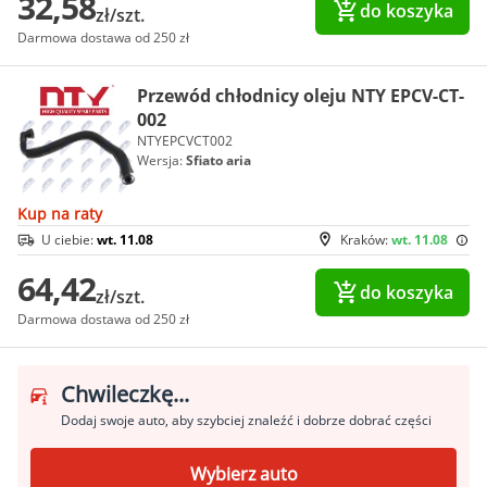
32,58
do koszyka
zł/szt.
Darmowa dostawa od 250 zł
Przewód chłodnicy oleju NTY EPCV-CT-
002
NTYEPCVCT002
Wersja:
Sfiato aria
Kup na raty
U ciebie:
wt. 11.08
Kraków:
wt. 11.08
64,42
do koszyka
zł/szt.
Darmowa dostawa od 250 zł
Chwileczkę...
Dodaj swoje auto, aby szybciej znaleźć i dobrze dobrać części
Wybierz auto