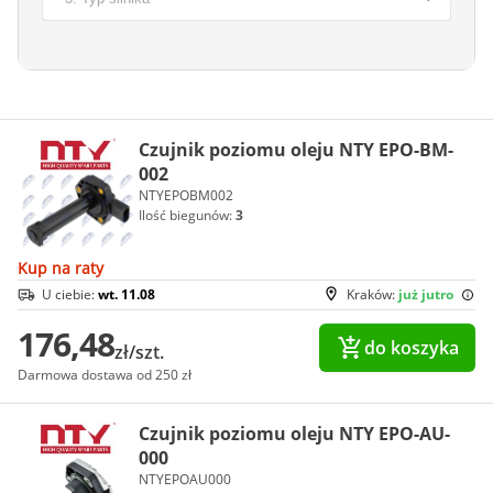
Czujnik poziomu oleju NTY EPO-BM-
002
NTYEPOBM002
Ilość biegunów:
3
Kup na raty
U ciebie:
wt. 11.08
Kraków:
już jutro
176,48
do koszyka
zł/szt.
Darmowa dostawa od 250 zł
Czujnik poziomu oleju NTY EPO-AU-
000
NTYEPOAU000