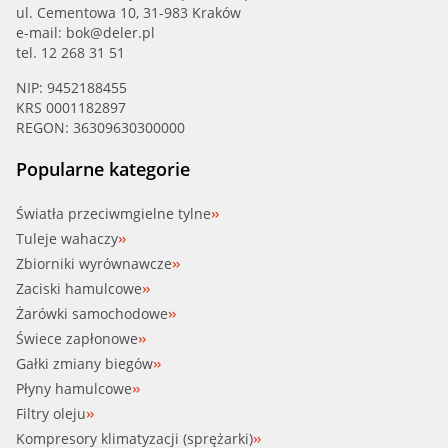
ul. Cementowa 10, 31-983 Kraków
e-mail:
bok@deler.pl
tel. 12 268 31 51
NIP: 9452188455
KRS 0001182897
REGON: 36309630300000
Popularne kategorie
Światła przeciwmgielne tylne
Tuleje wahaczy
Zbiorniki wyrównawcze
Zaciski hamulcowe
Żarówki samochodowe
Świece zapłonowe
Gałki zmiany biegów
Płyny hamulcowe
Filtry oleju
Kompresory klimatyzacji (sprężarki)