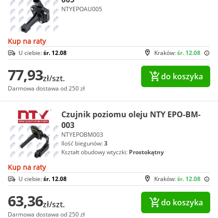
NTYEPOAU005
Kup na raty
U ciebie:
śr. 12.08
Kraków:
śr. 12.08
77,93
do koszyka
zł/szt.
Darmowa dostawa od 250 zł
Czujnik poziomu oleju NTY EPO-BM-
003
NTYEPOBM003
Ilość biegunów:
3
Kształt obudowy wtyczki:
Prostokątny
Kup na raty
U ciebie:
śr. 12.08
Kraków:
śr. 12.08
63,36
do koszyka
zł/szt.
Darmowa dostawa od 250 zł