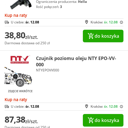
Ograniczenia producenta:
Hella
Ilość połączeń:
3
Kup na raty
U ciebie:
śr. 12.08
Kraków:
śr. 12.08
38,80
do koszyka
zł/szt.
Darmowa dostawa od 250 zł
Czujnik poziomu oleju NTY EPO-VV-
000
NTYEPOVV000
Kup na raty
U ciebie:
śr. 12.08
Kraków:
śr. 12.08
87,38
do koszyka
zł/szt.
Darmowa dostawa od 250 zł