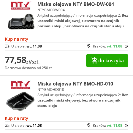
Miska olejowa NTY BMO-DW-004
NTYBMODW004
Artykuł uzupełniający / informacja uzupełniająca 2:
Bez
uszczelki miski olejowej, z otworem na czujnik
poziomu oleju, bez otworu na czujnik stanu oleju
Kup na raty
U ciebie:
wt. 11.08
Kraków:
wt. 11.08
77,58
do koszyka
zł/szt.
Darmowa dostawa od 250 zł
Miska olejowa NTY BMO-HD-010
NTYBMOHD010
Artykuł uzupełniający / informacja uzupełniająca 2:
Bez
uszczelki miski olejowej, bez otworu na czujnik
stanu oleju
Kup na raty
U ciebie:
wt. 11.08
Kraków:
wt. 11.08