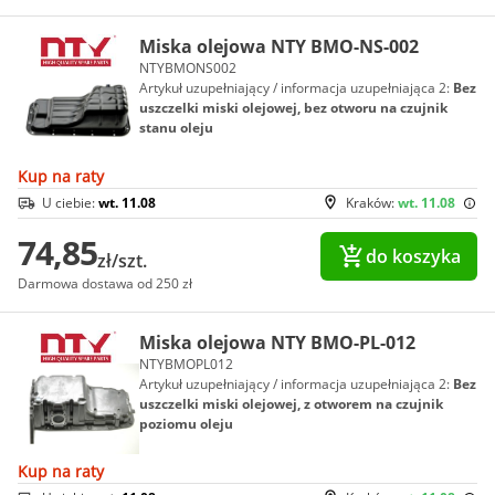
Miska olejowa NTY BMO-NS-002
NTYBMONS002
Artykuł uzupełniający / informacja uzupełniająca 2:
Bez
uszczelki miski olejowej, bez otworu na czujnik
stanu oleju
Kup na raty
U ciebie:
wt. 11.08
Kraków:
wt. 11.08
74,85
do koszyka
zł/szt.
Darmowa dostawa od 250 zł
Miska olejowa NTY BMO-PL-012
NTYBMOPL012
Artykuł uzupełniający / informacja uzupełniająca 2:
Bez
uszczelki miski olejowej, z otworem na czujnik
poziomu oleju
Kup na raty