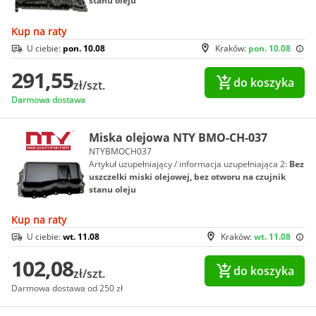
stanu oleju
Kup na raty
U ciebie:
pon. 10.08
Kraków:
pon. 10.08
291,55
do koszyka
zł/szt.
Darmowa dostawa
Miska olejowa NTY BMO-CH-037
NTYBMOCH037
Artykuł uzupełniający / informacja uzupełniająca 2:
Bez
uszczelki miski olejowej, bez otworu na czujnik
stanu oleju
Kup na raty
U ciebie:
wt. 11.08
Kraków:
wt. 11.08
102,08
do koszyka
zł/szt.
Darmowa dostawa od 250 zł