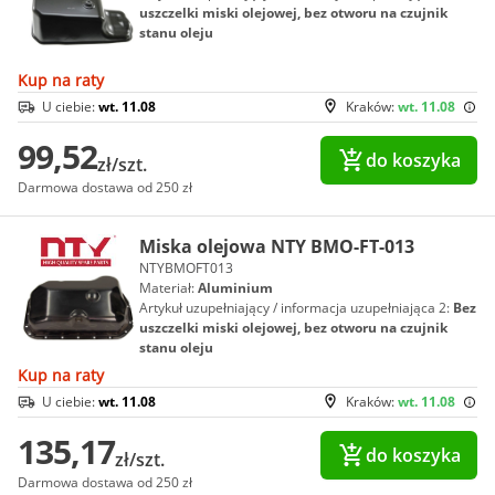
uszczelki miski olejowej, bez otworu na czujnik
stanu oleju
Kup na raty
U ciebie:
wt. 11.08
Kraków:
wt. 11.08
99,52
do koszyka
zł/szt.
Darmowa dostawa od 250 zł
Miska olejowa NTY BMO-FT-013
NTYBMOFT013
Materiał:
Aluminium
Artykuł uzupełniający / informacja uzupełniająca 2:
Bez
uszczelki miski olejowej, bez otworu na czujnik
stanu oleju
Kup na raty
U ciebie:
wt. 11.08
Kraków:
wt. 11.08
135,17
do koszyka
zł/szt.
Darmowa dostawa od 250 zł