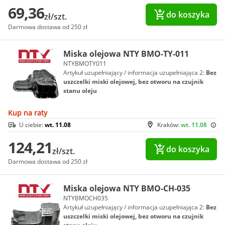
69,36
do koszyka
zł/szt.
Darmowa dostawa od 250 zł
Miska olejowa NTY BMO-TY-011
NTYBMOTY011
Artykuł uzupełniający / informacja uzupełniająca 2:
Bez
uszczelki miski olejowej, bez otworu na czujnik
stanu oleju
Kup na raty
U ciebie:
wt. 11.08
Kraków:
wt. 11.08
124,21
do koszyka
zł/szt.
Darmowa dostawa od 250 zł
Miska olejowa NTY BMO-CH-035
NTYBMOCH035
Artykuł uzupełniający / informacja uzupełniająca 2:
Bez
uszczelki miski olejowej, bez otworu na czujnik