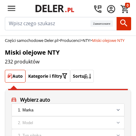
0
Zaawansowane
Części samochodowe Deler.pl
>
Producenci
>
NTY
>
Miski olejowe NTY
Miski olejowe NTY
232 produktów
Auto
Kategorie i filtry
Sortuj
Wybierz auto