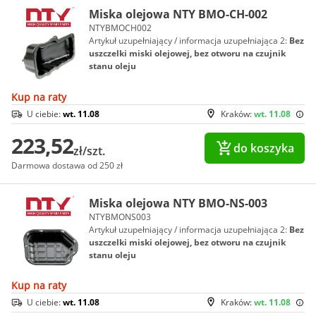
Miska olejowa NTY BMO-CH-002
NTYBMOCH002
Artykuł uzupełniający / informacja uzupełniająca 2:
Bez
uszczelki miski olejowej, bez otworu na czujnik
stanu oleju
Kup na raty
U ciebie:
wt. 11.08
Kraków:
wt. 11.08
223,52
do koszyka
zł/szt.
Darmowa dostawa od 250 zł
Miska olejowa NTY BMO-NS-003
NTYBMONS003
Artykuł uzupełniający / informacja uzupełniająca 2:
Bez
uszczelki miski olejowej, bez otworu na czujnik
stanu oleju
Kup na raty
U ciebie:
wt. 11.08
Kraków:
wt. 11.08