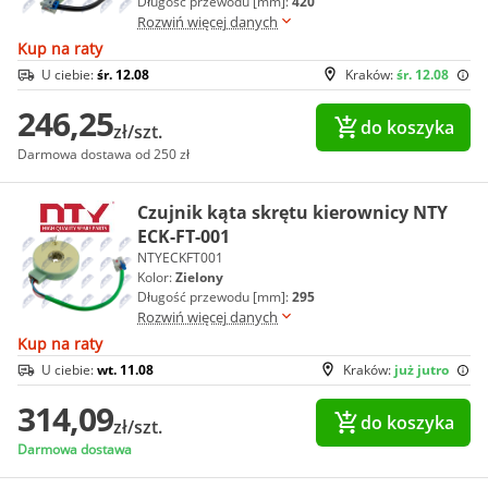
Długość przewodu [mm]:
420
Rozwiń więcej danych
Kup na raty
U ciebie:
śr. 12.08
Kraków:
śr. 12.08
246,25
do koszyka
zł/szt.
Darmowa dostawa od 250 zł
Czujnik kąta skrętu kierownicy NTY
ECK-FT-001
NTYECKFT001
Kolor:
Zielony
Długość przewodu [mm]:
295
Rozwiń więcej danych
Kup na raty
U ciebie:
wt. 11.08
Kraków:
już jutro
314,09
do koszyka
zł/szt.
Darmowa dostawa