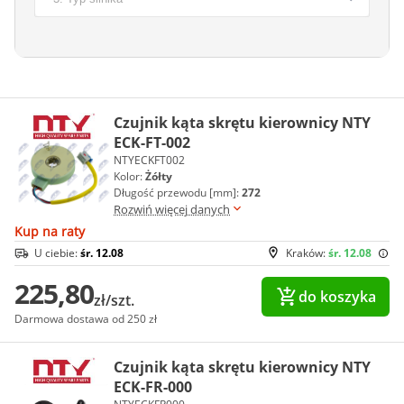
Czujnik kąta skrętu kierownicy NTY
ECK-FT-002
NTYECKFT002
Kolor:
Żółty
Długość przewodu [mm]:
272
Rozwiń więcej danych
Kup na raty
U ciebie:
śr. 12.08
Kraków:
śr. 12.08
225,80
do koszyka
zł/szt.
Darmowa dostawa od 250 zł
Czujnik kąta skrętu kierownicy NTY
ECK-FR-000