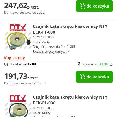
247,62
do koszyka
zł/szt.
Darmowa dostawa od 250 zł
Czujnik kąta skrętu kierownicy NTY
ECK-FT-000
NTYECKFT000
Kolor:
Żółty
Długość przewodu [mm]:
267
Rozwiń więcej danych
Kup na raty
U ciebie:
śr. 12.08
Kraków:
śr. 12.08
191,73
do koszyka
zł/szt.
Darmowa dostawa od 250 zł
Czujnik kąta skrętu kierownicy NTY
ECK-PL-000
NTYECKPL000
Kolor:
Szary