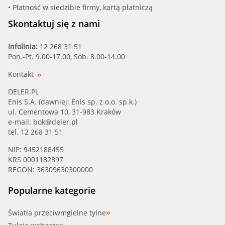
• Płatność w siedzibie firmy, kartą płatniczą
Skontaktuj się z nami
Infolinia:
12 268 31 51
Pon.-Pt. 9.00-17.00, Sob. 8.00-14.00
Kontakt
DELER.PL
Enis S.A. (dawniej: Enis sp. z o.o. sp.k.)
ul. Cementowa 10, 31-983 Kraków
e-mail:
bok@deler.pl
tel. 12 268 31 51
NIP: 9452188455
KRS 0001182897
REGON: 36309630300000
Popularne kategorie
Światła przeciwmgielne tylne