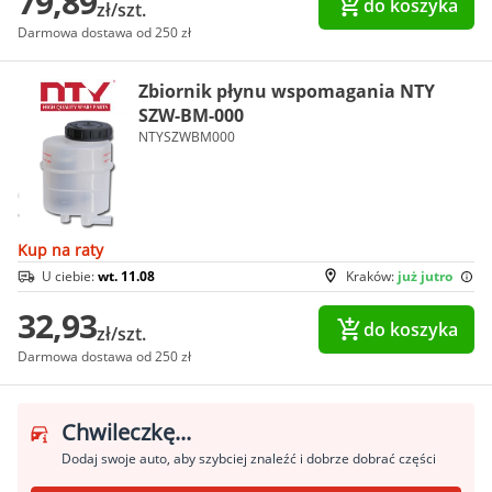
79,89
do koszyka
zł/szt.
Darmowa dostawa od 250 zł
Zbiornik płynu wspomagania NTY
SZW-BM-000
NTYSZWBM000
Kup na raty
U ciebie:
wt. 11.08
Kraków:
już jutro
32,93
do koszyka
zł/szt.
Darmowa dostawa od 250 zł
Chwileczkę...
Dodaj swoje auto, aby szybciej znaleźć i dobrze dobrać części