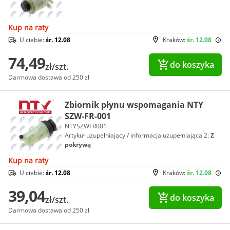
Kup na raty
U ciebie:
śr. 12.08
Kraków:
śr. 12.08
74,49
do koszyka
zł/szt.
Darmowa dostawa od 250 zł
Zbiornik płynu wspomagania NTY
SZW-FR-001
NTYSZWFR001
Artykuł uzupełniający / informacja uzupełniająca 2:
Z
pokrywą
Kup na raty
U ciebie:
śr. 12.08
Kraków:
śr. 12.08
39,04
do koszyka
zł/szt.
Darmowa dostawa od 250 zł