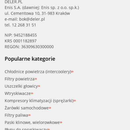
DELER.PL
Enis S.A. (dawniej: Enis sp. z o.o. sp.k.)
ul. Cementowa 10, 31-983 Kraków
e-mail:
bok@deler.pl
tel. 12 268 31 51
NIP: 9452188455
KRS 0001182897
REGON: 36309630300000
Popularne kategorie
Chłodnice powietrza (intercoolery)
Filtry powietrza
Uszczelki głowicy
Wtryskiwacze
Kompresory klimatyzacji (sprężarki)
Żarówki samochodowe
Filtry paliwa
Paski klinowe, wielorowkowe
Płyny do spryskiwaczy