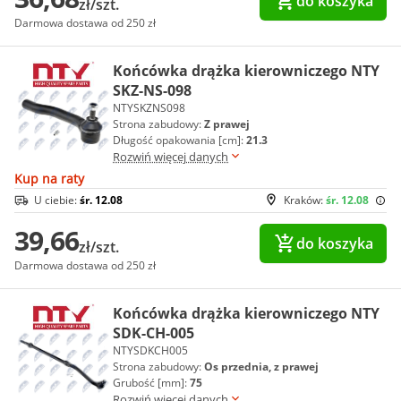
do koszyka
zł/szt.
Darmowa dostawa od 250 zł
Końcówka drążka kierowniczego NTY
SKZ-NS-098
NTYSKZNS098
Strona zabudowy:
Z prawej
Długość opakowania [cm]:
21.3
Rozwiń więcej danych
Kup na raty
U ciebie:
śr. 12.08
Kraków:
śr. 12.08
39,66
do koszyka
zł/szt.
Darmowa dostawa od 250 zł
Końcówka drążka kierowniczego NTY
SDK-CH-005
NTYSDKCH005
Strona zabudowy:
Os przednia, z prawej
Grubość [mm]:
75
Rozwiń więcej danych