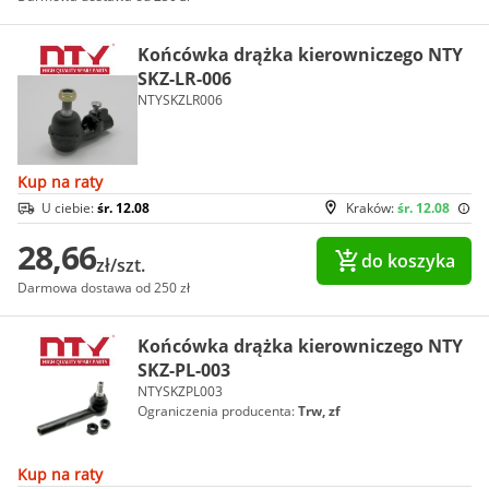
Końcówka drążka kierowniczego NTY
SKZ-LR-006
NTYSKZLR006
Kup na raty
U ciebie:
śr. 12.08
Kraków:
śr. 12.08
28,66
do koszyka
zł/szt.
Darmowa dostawa od 250 zł
Końcówka drążka kierowniczego NTY
SKZ-PL-003
NTYSKZPL003
Ograniczenia producenta:
Trw, zf
Kup na raty