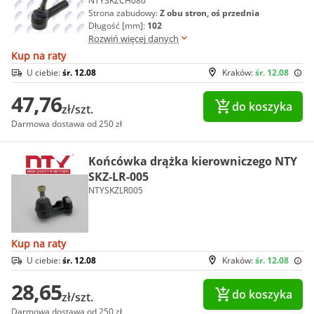
NTYSKZCH080
Strona zabudowy:
Z obu stron, oś przednia
Długość [mm]:
102
Rozwiń więcej danych
Kup na raty
U ciebie:
śr. 12.08
Kraków:
śr. 12.08
47,76
do koszyka
zł/szt.
Darmowa dostawa od 250 zł
Końcówka drążka kierowniczego NTY
SKZ-LR-005
NTYSKZLR005
Kup na raty
U ciebie:
śr. 12.08
Kraków:
śr. 12.08
28,65
do koszyka
zł/szt.
Darmowa dostawa od 250 zł