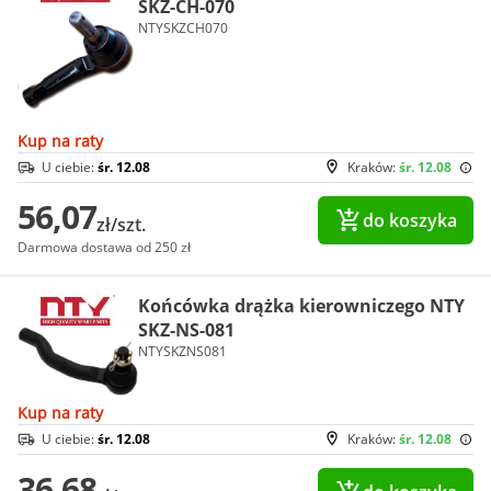
SKZ-CH-070
NTYSKZCH070
Kup na raty
U ciebie:
śr. 12.08
Kraków:
śr. 12.08
56,07
do koszyka
zł/szt.
Darmowa dostawa od 250 zł
Końcówka drążka kierowniczego NTY
SKZ-NS-081
NTYSKZNS081
Kup na raty
U ciebie:
śr. 12.08
Kraków:
śr. 12.08
36,68