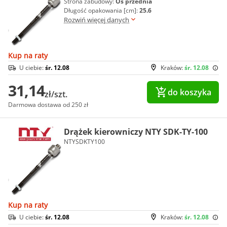
Strona zabudowy:
Oś przednia
Długość opakowania [cm]:
25.6
Rozwiń więcej danych
Kup na raty
U ciebie:
śr. 12.08
Kraków:
śr. 12.08
31,14
do koszyka
zł/szt.
Darmowa dostawa od 250 zł
Drążek kierowniczy NTY SDK-TY-100
NTYSDKTY100
Kup na raty
U ciebie:
śr. 12.08
Kraków:
śr. 12.08