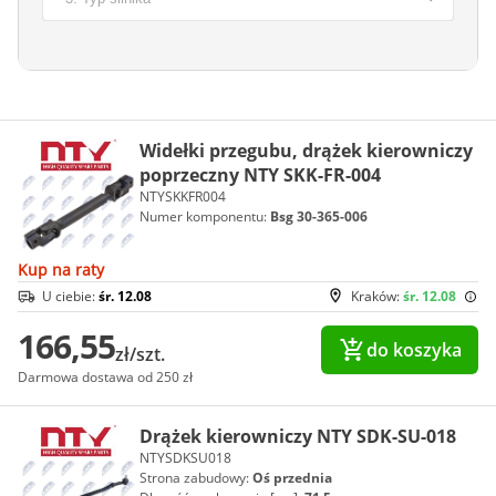
Widełki przegubu, drążek kierowniczy
poprzeczny NTY SKK-FR-004
NTYSKKFR004
Numer komponentu:
Bsg 30-365-006
Kup na raty
U ciebie:
śr. 12.08
Kraków:
śr. 12.08
166,55
do koszyka
zł/szt.
Darmowa dostawa od 250 zł
Drążek kierowniczy NTY SDK-SU-018
NTYSDKSU018
Strona zabudowy:
Oś przednia