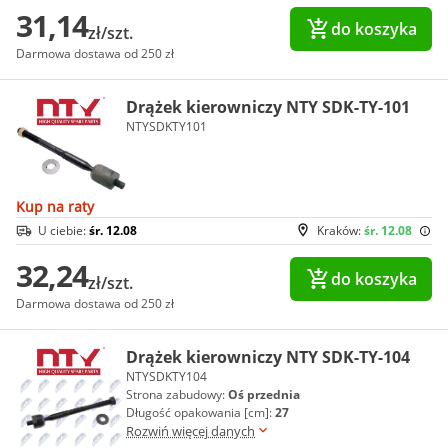
31,14
do koszyka
zł/szt.
Darmowa dostawa od 250 zł
Drążek kierowniczy NTY SDK-TY-101
NTYSDKTY101
Kup na raty
U ciebie:
śr. 12.08
Kraków:
śr. 12.08
32,24
do koszyka
zł/szt.
Darmowa dostawa od 250 zł
Drążek kierowniczy NTY SDK-TY-104
NTYSDKTY104
Strona zabudowy:
Oś przednia
Długość opakowania [cm]:
27
Rozwiń więcej danych