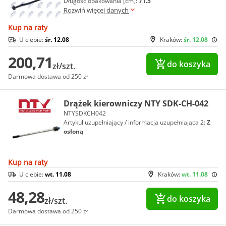
Długość opakowania [cm]:
71.5
Rozwiń więcej danych
Kup na raty
U ciebie:
śr. 12.08
Kraków:
śr. 12.08
200,71
do koszyka
zł/szt.
Darmowa dostawa od 250 zł
Drążek kierowniczy NTY SDK-CH-042
NTYSDKCH042
Artykuł uzupełniający / informacja uzupełniająca 2:
Z
osłoną
Kup na raty
U ciebie:
wt. 11.08
Kraków:
wt. 11.08
48,28
do koszyka
zł/szt.
Darmowa dostawa od 250 zł