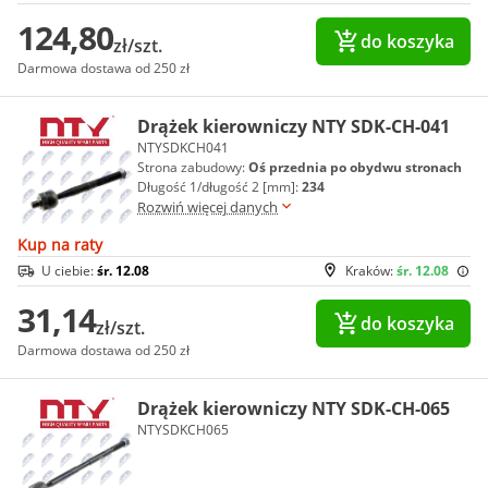
124,80
do koszyka
zł/szt.
Darmowa dostawa od 250 zł
Drążek kierowniczy NTY SDK-CH-041
NTYSDKCH041
Strona zabudowy:
Oś przednia po obydwu stronach
Długość 1/długość 2 [mm]:
234
Rozwiń więcej danych
Kup na raty
U ciebie:
śr. 12.08
Kraków:
śr. 12.08
31,14
do koszyka
zł/szt.
Darmowa dostawa od 250 zł
Drążek kierowniczy NTY SDK-CH-065
NTYSDKCH065