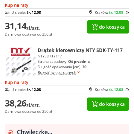
Kup na raty
U ciebie:
śr. 12.08
Kraków:
śr. 12.08
31,14
do koszyka
zł/szt.
Darmowa dostawa od 250 zł
Drążek kierowniczy NTY SDK-TY-117
NTYSDKTY117
Strona zabudowy:
Oś przednia
Długość opakowania [cm]:
30
Rozwiń więcej danych
Kup na raty
U ciebie:
śr. 12.08
Kraków:
śr. 12.08
38,26
do koszyka
zł/szt.
Darmowa dostawa od 250 zł
Chwileczkę...