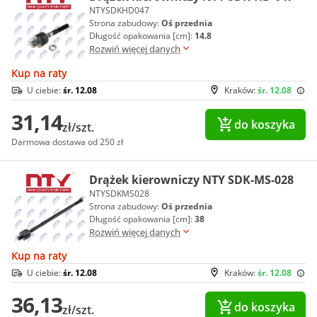
NTYSDKHD047
Strona zabudowy:
Oś przednia
Długość opakowania [cm]:
14.8
Rozwiń więcej danych
Kup na raty
U ciebie:
śr. 12.08
Kraków:
śr. 12.08
31,14
do koszyka
zł/szt.
Darmowa dostawa od 250 zł
Drążek kierowniczy NTY SDK-MS-028
NTYSDKMS028
Strona zabudowy:
Oś przednia
Długość opakowania [cm]:
38
Rozwiń więcej danych
Kup na raty
U ciebie:
śr. 12.08
Kraków:
śr. 12.08
36,13
do koszyka
zł/szt.