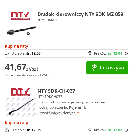
Drążek kierowniczy NTY SDK-MZ-059
NTYSDKMZ059
Kup na raty
U ciebie:
śr. 12.08
Kraków:
śr. 12.08
41,67
do koszyka
zł/szt.
Darmowa dostawa od 250 zł
NTY SDK-CH-037
NTYSDKCH037
Strona zabudowy:
Z prawej, oś przednia
Rodzaj połączenia:
Pojemnik
Rozwiń więcej danych
Kup na raty
U ciebie:
śr. 12.08
Kraków:
śr. 12.08