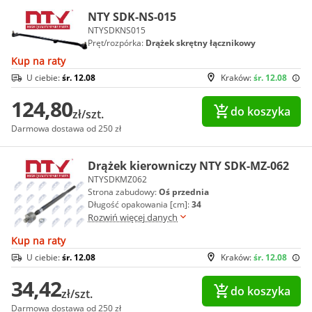
NTY SDK-NS-015
NTYSDKNS015
Pręt/rozpórka:
Drążek skrętny łącznikowy
Kup na raty
U ciebie:
śr. 12.08
Kraków:
śr. 12.08
124,80
do koszyka
zł/szt.
Darmowa dostawa od 250 zł
Drążek kierowniczy NTY SDK-MZ-062
NTYSDKMZ062
Strona zabudowy:
Oś przednia
Długość opakowania [cm]:
34
Rozwiń więcej danych
Kup na raty
U ciebie:
śr. 12.08
Kraków:
śr. 12.08
34,42
do koszyka
zł/szt.
Darmowa dostawa od 250 zł