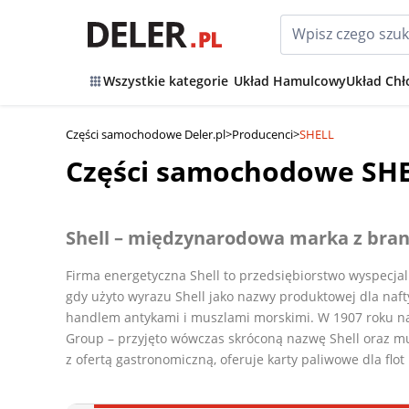
Wszystkie kategorie
Układ Hamulcowy
Układ Chł
Części samochodowe Deler.pl
>
Producenci
>
SHELL
Części samochodowe SH
Shell – międzynarodowa marka z bran
Firma energetyczna Shell to przedsiębiorstwo wyspecjal
gdy użyto wyrazu Shell jako nazwy produktowej dla naf
handlem antykami i muszlami morskimi. W 1907 roku nas
Group – przyjęto wówczas skróconą nazwę Shell oraz mus
z ofertą gastronomiczną, oferuje karty paliwowe dla flot