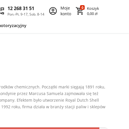
12 268 31 51
Moje
0
Koszyk
konto
0,00 zł
Pon.-Pt. 9-17, Sob. 8-14
motoryzacyjny
rodków chemicznych. Początki marki sięgają 1891 roku,
 Londynie przez Marcusa Samuela zajmowała się też
ompany. Efektem było utworzenie Royal Dutch Shell
992 roku, firma działa w branży stacji paliw i sklepów