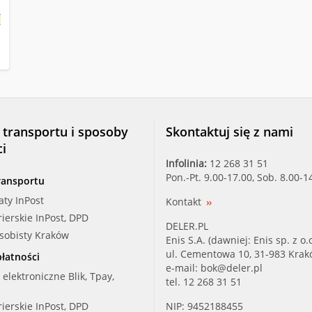
 transportu i sposoby
Skontaktuj się z nami
ci
Infolinia:
12 268 31 51
Pon.-Pt. 9.00-17.00, Sob. 8.00-1
ransportu
aty InPost
Kontakt
rierskie InPost, DPD
DELER.PL
osobisty Kraków
Enis S.A. (dawniej: Enis sp. z o.o
ul. Cementowa 10, 31-983 Kra
łatności
e-mail:
bok@deler.pl
i elektroniczne Blik, Tpay,
tel. 12 268 31 51
rierskie InPost, DPD
NIP: 9452188455