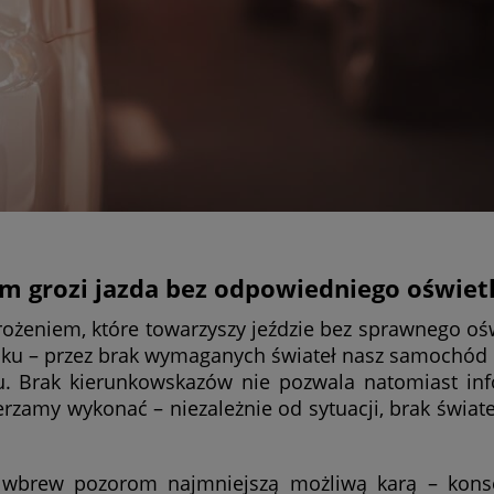
ym grozi jazda bez odpowiedniego oświet
rożeniem, które towarzyszy jeździe bez sprawnego ośw
ku – przez brak wymaganych świateł nasz samochód
u. Brak kierunkowskazów nie pozwala natomiast i
zamy wykonać – niezależnie od sytuacji, brak świate
t wbrew pozorom najmniejszą możliwą karą – kons