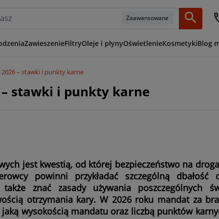
Zaawansowane
odzenia
Zawieszenie
Filtry
Oleje i płyny
Oświetlenie
Kosmetyki
Blog 
 2026 – stawki i punkty karne
– stawki i punkty karne
ych jest kwestią, od której bezpieczeństwo na droga
erowcy powinni przykładać szczególną dbałość 
a także znać zasady używania poszczególnych św
wością otrzymania kary. W 2026 roku mandat za bra
 jaką wysokością mandatu oraz liczbą punktów karny