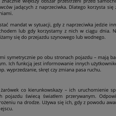
ją znacznie większy obszar przestrzeni przed samoc
rowców jadących z naprzeciwka. Dlatego korzysta się 
niami.
ać mandat w sytuacji, gdy z naprzeciwka jedzie inn
chodem lub gdy korzystamy z nich w ciągu dnia. 
zbliżamy się do przejazdu szynowego lub wodnego.
mi symetrycznie po obu stronach pojazdu – mają ba
m. Ich funkcją jest informowanie innych użytkowni
. wyprzedzanie, skręt czy zmiana pasa ruchu.
h żarówek co kierunkowskazy – ich uruchomienie sp
ch pojazdu świecą światłem przerywanym. Odpowi
rożeniu na drodze. Używa się ich, gdy z powodu awar
ejscu.