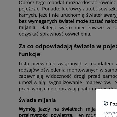
Oprócz tego mandat można dostać również za
pojeździe. Ponadto kierowcy autobusów szk
karnych, jeżeli nie uruchomią świateł awary
bez wymaganych świateł może zostać nałożon
mijania.
Dlatego warto mieć zawsze w 
odzyskać sprawność oświetlenia.
Za co odpowiadają światła w poje
funkcje
Lista przewinień związanych z mandatem z
rodzajów oświetlenia montowanych w samoc
zapewniają widoczność drogi przed samoc
umożliwiają sygnalizowanie manewrów. Św
przeciwmgielne poprawiają natomiast widoc
Światła mijania
Poz
Wymóg jazdy na światłach mijania, tzw.
Korzysta
przejrzystości powietrza.
Ten rodzaj oświetl