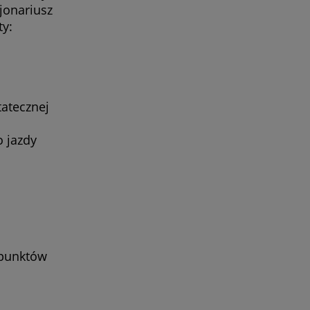
jonariusz
ty:
atecznej
 jazdy
 punktów