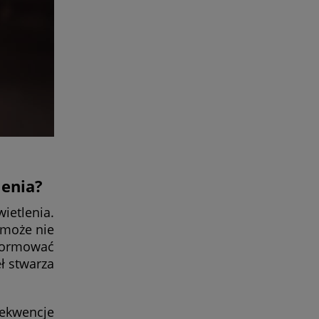
lenia?
ietlenia.
 może nie
nformować
ł stwarza
ekwencje