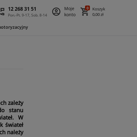
12 268 31 51
Moje
0
Koszyk
konto
0,00 zł
Pon.-Pt. 9-17, Sob. 8-14
motoryzacyjny
ch zależy
do stanu
iateł. W
k świateł
ch należy