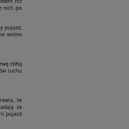
hodem niż
z nich po
y pojazd,
Nie wolno
rwę żółtą
ków ruchu
rawia, że
adają za
ii pojazd