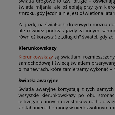
Światła drogowe to tzw. długie – oświetla
światła mijania, ale oślepiają przy tym kie
zmroku, gdy jezdnia nie jest oświetlona latar
Za jazdę na światłach drogowych można dost
ale również podczas jazdy za innym samo
również korzystać z „długich" świateł, gdy 
Kierunkowskazy
Kierunkowskazy
są światłami rozmieszczony
samochodową i świecą światłem przerywany
o manewrach, które zamierzamy wykonać – np
Światła awaryjne
Światła awaryjne korzystają z tych samyc
wszystkie kierunkowskazy po obu strona
ostrzeganie innych uczestników ruchu o zag
został unieruchomiony w niedozwolonym mi