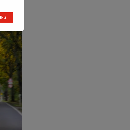
ny.
dku