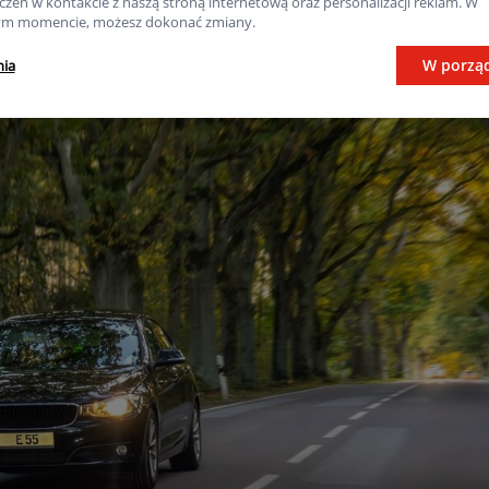
zeń w kontakcie z naszą stroną internetową oraz personalizacji reklam. W
piania kierowców nadjeżdżających z przeciwnej stro
m momencie, możesz dokonać zmiany.
W porzą
nia