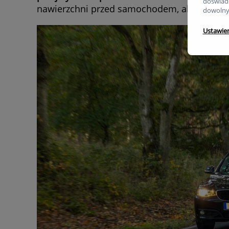
doświadc
nawierzchni przed samochodem, ale bez ośle
dowolny
Ustawie