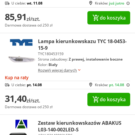
U ciebie:
wt. 11.08
Kraków:
już jutro
85,91
do koszyka
zł/szt.
Darmowa dostawa od 250 zł
Lampa kierunkowskazu TYC 18-0453-
15-9
TYC180453159
Strona zabudowy:
Z prawej, instalowanie boczne
Kolor:
Biały
Rozwiń więcej danych
Kup na raty
U ciebie:
pt. 14.08
Kraków:
pt. 14.08
31,40
do koszyka
zł/szt.
Darmowa dostawa od 250 zł
Zestaw kierunkowskazów ABAKUS
L03-140-002LED-S