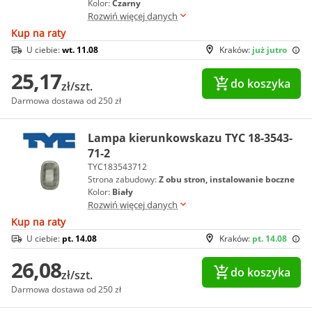
Kolor:
Czarny
Rozwiń więcej danych
Kup na raty
U ciebie:
wt. 11.08
Kraków:
już jutro
25,17
do koszyka
zł/szt.
Darmowa dostawa od 250 zł
Lampa kierunkowskazu TYC 18-3543-
71-2
TYC183543712
Strona zabudowy:
Z obu stron, instalowanie boczne
Kolor:
Biały
Rozwiń więcej danych
Kup na raty
U ciebie:
pt. 14.08
Kraków:
pt. 14.08
26,08
do koszyka
zł/szt.
Darmowa dostawa od 250 zł