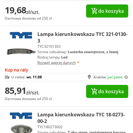
19,68
do koszyka
zł/szt.
Darmowa dostawa od 250 zł
Lampa kierunkowskazu TYC 321-0130-
3
TYC32101303
Strona zabudowy:
Lusterko zewnętrzne, z lewej
Rodzaj lampy:
Led
Rozwiń więcej danych
Kup na raty
U ciebie:
wt. 11.08
Kraków:
już jutro
85,91
do koszyka
zł/szt.
Darmowa dostawa od 250 zł
Lampa kierunkowskazu TYC 18-0273-
00-2
TYC180273002
Strona zabudowy:
Z obu stron, instalowanie boczne