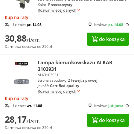
Kolor:
Przezroczysty
Rozwiń więcej danych
Kup na raty
U ciebie:
pt. 14.08
Kraków:
pt. 14.08
30,88
do koszyka
zł/szt.
Darmowa dostawa od 250 zł
Lampa kierunkowskazu ALKAR
3103931
ALK3103931
Strona zabudowy:
Z lewej, z prawej
Jakość:
Certified quality
Rozwiń więcej danych
Kup na raty
U ciebie:
wt. 11.08
Kraków:
już jutro
28,17
do koszyka
zł/szt.
Darmowa dostawa od 250 zł