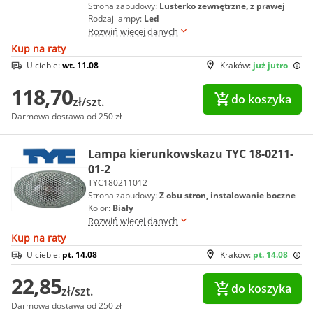
Strona zabudowy:
Lusterko zewnętrzne, z prawej
Rodzaj lampy:
Led
Rozwiń więcej danych
Kup na raty
U ciebie:
wt. 11.08
Kraków:
już jutro
118,70
do koszyka
zł/szt.
Darmowa dostawa od 250 zł
Lampa kierunkowskazu TYC 18-0211-
01-2
TYC180211012
Strona zabudowy:
Z obu stron, instalowanie boczne
Kolor:
Biały
Rozwiń więcej danych
Kup na raty
U ciebie:
pt. 14.08
Kraków:
pt. 14.08
22,85
do koszyka
zł/szt.
Darmowa dostawa od 250 zł