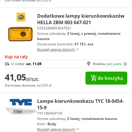
Darmowa dostawa od 250 zł
Dodatkowe lampy kierunkowskazów
HELLA 2BM 003 647-021
03352BM003647021
Strona zabudowy:
Z lewej, z prawej, instalowanie
boczne
Oznaczenie kontrolne:
E1 151, ece
Rozwiń więcej danych
Kup na raty
U ciebie:
wt. 11.08
Kraków:
już jutro
41,05
do koszyka
zł/szt.
Darmowa dostawa od 250 zł
Lampa kierunkowskazu TYC 18-0454-
15-9
TYC180454159
Strona zabudowy:
Z lewej, instalowanie boczne
Kolor:
Biały
Rozwiń więcej danych