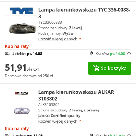
Lampa kierunkowskazu TYC 336-0088-
3
TYC33600883
Strona zabudowy:
Z lewej
Rodzaj lampy:
Wy5w
Rozwiń więcej danych
Kup na raty
U ciebie:
pt. 14.08
Kraków:
pt. 14.08
51,91
do koszyka
zł/szt.
Darmowa dostawa od 250 zł
Lampa kierunkowskazu ALKAR
3103802
ALK3103802
Strona zabudowy:
Z lewej, z prawej
Jakość:
Certified quality
Rozwiń więcej danych
Kup na raty
U ciebie:
wt. 11.08
Kraków:
już jutro