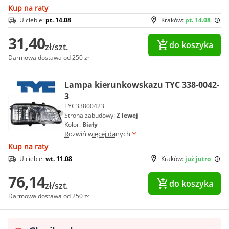
Kup na raty
U ciebie:
pt. 14.08
Kraków:
pt. 14.08
31,40
do koszyka
zł/szt.
Darmowa dostawa od 250 zł
Lampa kierunkowskazu TYC 338-0042-
3
TYC33800423
Strona zabudowy:
Z lewej
Kolor:
Biały
Rozwiń więcej danych
Kup na raty
U ciebie:
wt. 11.08
Kraków:
już jutro
76,14
do koszyka
zł/szt.
Darmowa dostawa od 250 zł