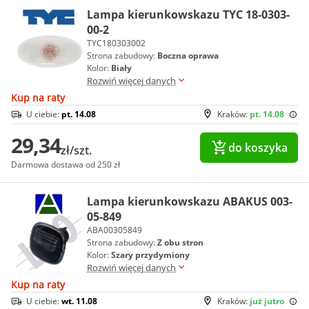
Lampa kierunkowskazu TYC 18-0303-
00-2
TYC180303002
Strona zabudowy:
Boczna oprawa
Kolor:
Biały
Rozwiń więcej danych
Kup na raty
U ciebie:
pt. 14.08
Kraków:
pt. 14.08
29,34
do koszyka
zł/szt.
Darmowa dostawa od 250 zł
Lampa kierunkowskazu ABAKUS 003-
05-849
ABA00305849
Strona zabudowy:
Z obu stron
Kolor:
Szary przydymiony
Rozwiń więcej danych
Kup na raty
U ciebie:
wt. 11.08
Kraków:
już jutro