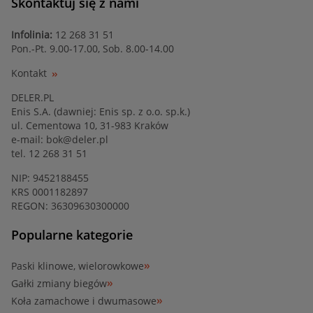
Skontaktuj się z nami
Infolinia:
12 268 31 51
Pon.-Pt. 9.00-17.00, Sob. 8.00-14.00
Kontakt
DELER.PL
Enis S.A. (dawniej: Enis sp. z o.o. sp.k.)
ul. Cementowa 10, 31-983 Kraków
e-mail:
bok@deler.pl
tel. 12 268 31 51
NIP: 9452188455
KRS 0001182897
REGON: 36309630300000
Popularne kategorie
Paski klinowe, wielorowkowe
Gałki zmiany biegów
Koła zamachowe i dwumasowe