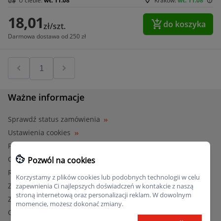
U ciebie:
wt. 11.08
Kraków:
wt. 11.08
18,01
do koszyka
zł/szt.
Darmowa dostawa od 250 zł
Ważne informacje
Sprawdź status zamówienia
Ustawienia cookies
Producenci części
O nas
Pozwól na cookies
Regulamin sklepu
Korzystamy z plików cookies lub podobnych technologii w celu
Zwroty
zapewnienia Ci najlepszych doświadczeń w kontakcie z naszą
stroną internetową oraz personalizacji reklam. W dowolnym
Zgłoś reklamacje
momencie, możesz dokonać zmiany.
Czas realizacji i koszt transportu