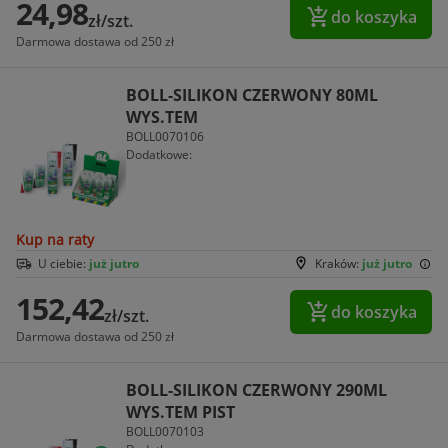
24,98
do koszyka
zł/szt.
Darmowa dostawa od 250 zł
BOLL-SILIKON CZERWONY 80ML
WYS.TEM
BOLL0070106
Dodatkowe:
Kup na raty
U ciebie:
już jutro
Kraków:
już jutro
152,42
do koszyka
zł/szt.
Darmowa dostawa od 250 zł
BOLL-SILIKON CZERWONY 290ML
WYS.TEM PIST
BOLL0070103