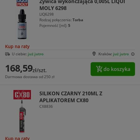
Żywica wykończająca 0,005L LIQUI
MOLY 6298
LIQ6298
Rodzaj połączenia:
Torba
Pojemność [ml]:
5
Kup na raty
U ciebie:
już jutro
Kraków:
już jutro
168,59
do koszyka
zł/szt.
Darmowa dostawa od 250 zł
SILIKON CZARNY 210ML Z
APLIKATOREM CX80
CX8836
Kup na raty