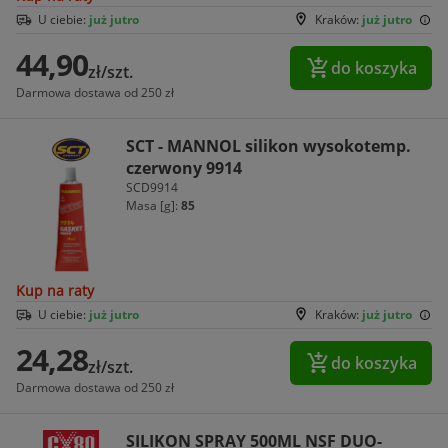
U ciebie:
już jutro
Kraków:
już jutro
44,90
do koszyka
zł/szt.
Darmowa dostawa od 250 zł
SCT - MANNOL silikon wysokotemp.
czerwony 9914
SCD9914
Masa [g]:
85
Kup na raty
U ciebie:
już jutro
Kraków:
już jutro
24,28
do koszyka
zł/szt.
Darmowa dostawa od 250 zł
SILIKON SPRAY 500ML NSF DUO-