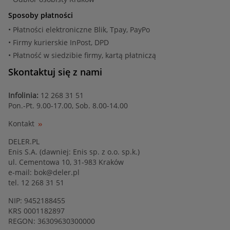
Sposoby płatności
• Płatności elektroniczne Blik, Tpay, PayPo
• Firmy kurierskie InPost, DPD
• Płatność w siedzibie firmy, kartą płatniczą
Skontaktuj się z nami
Infolinia:
12 268 31 51
Pon.-Pt. 9.00-17.00, Sob. 8.00-14.00
Kontakt
DELER.PL
Enis S.A. (dawniej: Enis sp. z o.o. sp.k.)
ul. Cementowa 10, 31-983 Kraków
e-mail:
bok@deler.pl
tel. 12 268 31 51
NIP: 9452188455
KRS 0001182897
REGON: 36309630300000