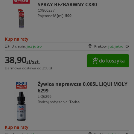
SPRAY BEZBARWNY CX80
CX860237
Pojemność [ml]:
500
Kup na raty
U ciebie:
już jutro
Kraków:
już jutro
38,90
do koszyka
zł/szt.
Darmowa dostawa od 250 zł
Żywica naprawcza 0,005L LIQUI MOLY
6299
LIQ6299
Rodzaj połączenia:
Torba
Kup na raty