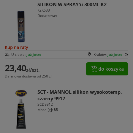
SILIKON W SPRAY'u 300ML K2
K2K633
Dodatkowe:
Kup na raty
U ciebie:
już jutro
Kraków:
już jutro
23,40
do koszyka
zł/szt.
Darmowa dostawa od 250 zł
SCT - MANNOL silikon wysokotemp.
czarny 9912
SCD9912
Masa [g]:
85