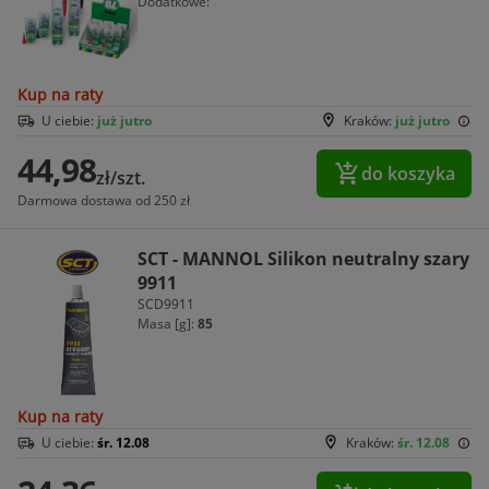
Dodatkowe:
Kup na raty
U ciebie:
już jutro
Kraków:
już jutro
44,98
do koszyka
zł/szt.
Darmowa dostawa od 250 zł
SCT - MANNOL Silikon neutralny szary
9911
SCD9911
Masa [g]:
85
Kup na raty
U ciebie:
śr. 12.08
Kraków:
śr. 12.08