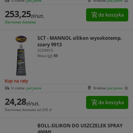
U ciebie:
już jutro
Kraków:
już jutro
253,25
do koszyka
zł/szt.
Darmowa dostawa
SCT - MANNOL silikon wysokotemp.
szary 9913
SCD9913
Masa [g]:
85
Kup na raty
U ciebie:
już jutro
Kraków:
już jutro
24,28
do koszyka
zł/szt.
Darmowa dostawa od 250 zł
BOLL-SILIKON DO USZCZELEK SPRAY
400ML