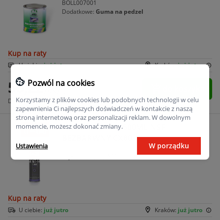
BOLL007001
Dodatkowe:
Guma na pedzel
Kup na raty
U ciebie:
już jutro
Kraków:
już jutro
56,22
Pozwól na cookies
do koszyka
zł/szt.
Korzystamy z plików cookies lub podobnych technologii w celu
Darmowa dostawa od 250 zł
zapewnienia Ci najlepszych doświadczeń w kontakcie z naszą
stroną internetową oraz personalizacji reklam. W dowolnym
momencie, możesz dokonać zmiany.
SILIKON SPRAY 500ML NSF
BEZBARWNY CX80
W porządku
Ustawienia
CX860068
Pojemność [ml]:
500
Kup na raty
U ciebie:
już jutro
Kraków:
już jutro