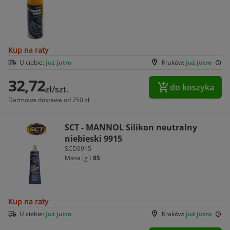
Kup na raty
U ciebie:
już jutro
Kraków:
już jutro
32,72
do koszyka
zł/szt.
Darmowa dostawa od 250 zł
SCT - MANNOL Silikon neutralny
niebieski 9915
SCD9915
Masa [g]:
85
Kup na raty
U ciebie:
już jutro
Kraków:
już jutro