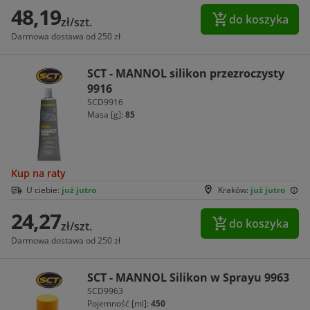
48,19
do koszyka
zł/szt.
Darmowa dostawa od 250 zł
SCT - MANNOL silikon przezroczysty
9916
SCD9916
Masa [g]:
85
Kup na raty
U ciebie:
już jutro
Kraków:
już jutro
24,27
do koszyka
zł/szt.
Darmowa dostawa od 250 zł
SCT - MANNOL Silikon w Sprayu 9963
SCD9963
Pojemność [ml]:
450