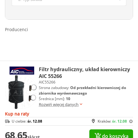
Producenci
Filtr hydrauliczny, układ kierowniczy
AIC 55266
AIC55266
Strona zabudowy:
Od przekładni kierowniczej do
zbiornika wyrównawczego
Średnica [mm]:
10
Rozwiń więcej danych
Kup na raty
U ciebie:
śr. 12.08
Kraków:
śr. 12.08
68,65
do koszyka
zł/szt.