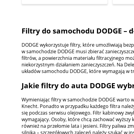
Filtry do samochodu DODGE – d
DODGE wykorzystuje filtry, które umożliwiają bezpi
w samochodzie DODGE musi zbierać zanieczyszczen
filtrów, a powierzchnia materiału filtracyjnego mo
niekorzystnym działaniem zanieczyszczeń. Na Del
układów samochodu DODGE, które wymagają w trak
Jakie filtry do auta DODGE wybr
Wymieniając filtry w samochodzie DODGE warto wy
Knecht. Ponadto w przypadku każdego filtra należ
się podczas serwisu olejowego. Filtr kabinowy zwyk
wymagający. Osoby, które chcą zachować wyższy k
również na przełomie lata i jesieni. Filtry paliwa
silnika – szczegółowych zaleceń należy szukać w i