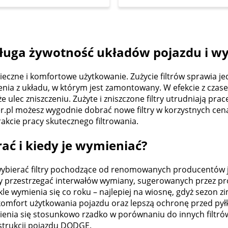
ługa żywotność układów pojazdu i wy
eczne i komfortowe użytkowanie. Zużycie filtrów sprawia jedn
ia z układu, w którym jest zamontowany. W efekcie z czas
że ulec zniszczeniu. Zużyte i zniszczone filtry utrudniają p
er.pl możesz wygodnie dobrać nowe filtry w korzystnych ce
cie pracy skutecznego filtrowania.
ać i kiedy je wymieniać?
bierać filtry pochodzące od renomowanych producentów jak
y przestrzegać interwałów wymiany, sugerowanych przez produ
le wymienia się co roku – najlepiej na wiosnę, gdyż sezon z
omfort użytkowania pojazdu oraz lepszą ochronę przed pył
 zmienia się stosunkowo rzadko w porównaniu do innych filtrów
nstrukcji pojazdu DODGE.