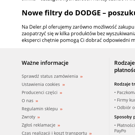
Nowe filtry do DODGE – poszuku
Na Deler.pl oferujemy zarówno możliwość zakupu 
zaopatrzyć się w kilka produktów bez wyszukiwani
eksperci chętnie pomogą Ci dobrać odpowiedni
Ważne informacje
Rodzaje
płatnoś
Sprawdź status zamówienia
Rodzaje t
Ustawienia cookies
Producenci części
• Paczkom
• Firmy ku
O nas
• Odbiór 
Regulamin sklepu
Zwroty
Sposoby p
Zgłoś reklamacje
• Płatnośc
PayPo
Czas realizacji i koszt transportu