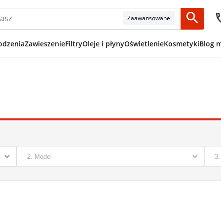
Zaawansowane
odzenia
Zawieszenie
Filtry
Oleje i płyny
Oświetlenie
Kosmetyki
Blog 