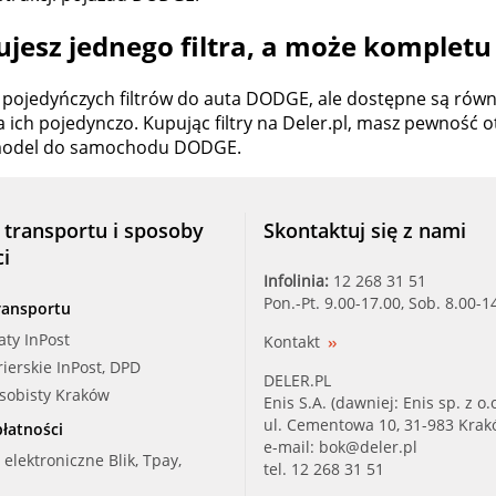
jesz jednego filtra, a może kompletu
pojedyńczych filtrów do auta DODGE, ale dostępne są równie
a ich pojedynczo. Kupując filtry na Deler.pl, masz pewność 
 model do samochodu DODGE.
 transportu i sposoby
Skontaktuj się z nami
ci
Infolinia:
12 268 31 51
Pon.-Pt. 9.00-17.00, Sob. 8.00-1
ransportu
aty InPost
Kontakt
rierskie InPost, DPD
DELER.PL
osobisty Kraków
Enis S.A. (dawniej: Enis sp. z o.o
ul. Cementowa 10, 31-983 Kra
łatności
e-mail:
bok@deler.pl
i elektroniczne Blik, Tpay,
tel. 12 268 31 51