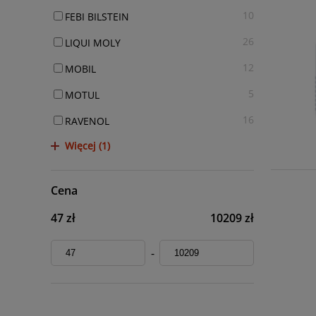
10
FEBI BILSTEIN
26
LIQUI MOLY
12
MOBIL
5
MOTUL
16
RAVENOL
Więcej (1)
Cena
47 zł
10209 zł
-