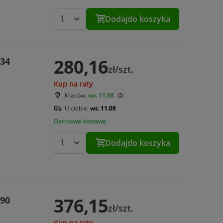
Dodaj
do koszyka
280,16
334
zł/szt.
Kup na raty
Kraków:
wt. 11.08
U ciebie:
wt. 11.08
Darmowa dostawa
Dodaj
do koszyka
376,15
590
zł/szt.
Kup na raty