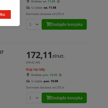
Kraków:
wt. 11.08
5
U ciebie:
wt. 11.08
Darmowa dostawa od 250 zł
dku
Dodaj
do koszyka
172,11
47
zł/szt.
(34.42 zł/l)
Kup na raty
Kraków:
pon. 10.08
U ciebie:
pon. 10.08
Darmowa dostawa od 250 zł
Dodaj
do koszyka