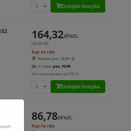
Dodaj
do koszyka
164,32
152
zł/szt.
(32.86 zł/l)
Kup na raty
Kraków:
pon. 10.08
U ciebie:
pon. 10.08
Darmowa dostawa od 250 zł
Dodaj
do koszyka
86,78
zł/szt.
Kup na raty
pszych