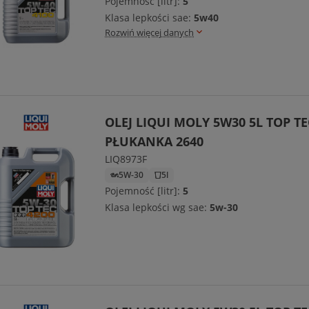
Pojemność [litr]:
5
Klasa lepkości sae:
5w40
Rozwiń więcej danych
OLEJ LIQUI MOLY 5W30 5L TOP TE
PŁUKANKA 2640
LIQ8973F
5W-30
5l
Pojemność [litr]:
5
Klasa lepkości wg sae:
5w-30