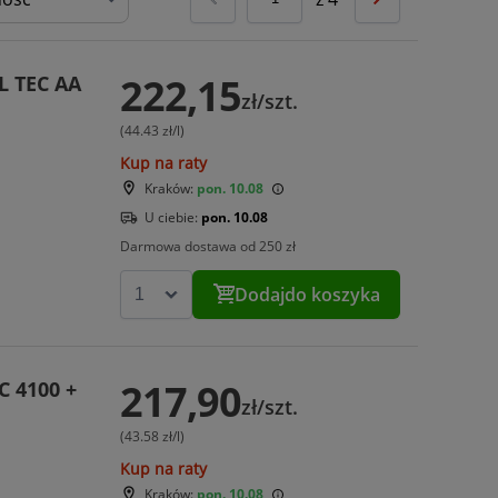
222,15
L TEC AA
zł/szt.
(44.43 zł/l)
Kup na raty
Kraków:
pon. 10.08
U ciebie:
pon. 10.08
Darmowa dostawa od 250 zł
Dodaj
do koszyka
217,90
C 4100 +
zł/szt.
(43.58 zł/l)
Kup na raty
Kraków:
pon. 10.08