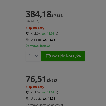
384,18
zł/szt.
(76.84 zł/l)
Kup na raty
Kraków:
wt. 11.08
U ciebie:
wt. 11.08
Darmowa dostawa
Dodaj
do koszyka
76,51
zł/szt.
Kup na raty
Kraków:
wt. 11.08
U ciebie:
wt. 11.08
Darmowa dostawa od 250 zł