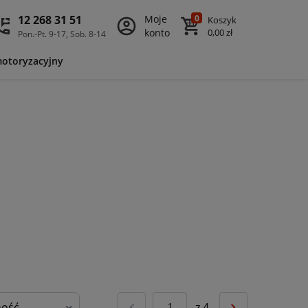
12 268 31 51
Moje
0
Koszyk
konto
0,00 zł
Pon.-Pt. 9-17, Sob. 8-14
motoryzacyjny
z
4