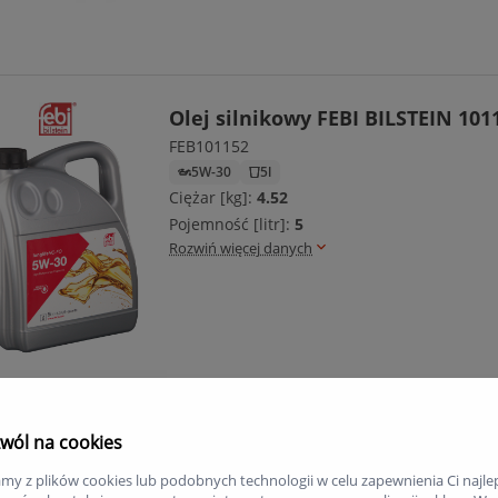
Olej silnikowy FEBI BILSTEIN 101
FEB101152
5W-30
5l
Ciężar [kg]:
4.52
Pojemność [litr]:
5
Rozwiń więcej danych
Olej silnikowy RAVENOL 1111124
wól na cookies
RAV1111124
my z plików cookies lub podobnych technologii w celu zapewnienia Ci najle
SAE 5W-30
Olej syntetyczny