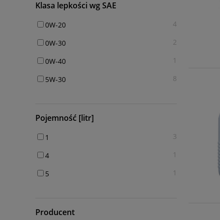
Klasa lepkości wg SAE
4
0W-20
2
0W-30
1
0W-40
8
5W-30
Pojemność [litr]
3
1
1
4
1
5
Producent