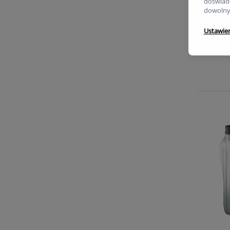
doświadc
dowolny
Ustawie