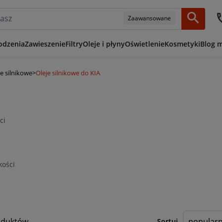
Zaawansowane
odzenia
Zawieszenie
Filtry
Oleje i płyny
Oświetlenie
Kosmetyki
Blog 
je silnikowe
>
Oleje silnikowe do KIA
ci
kości
oduktów
Sortuj