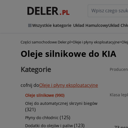
Wszystkie kategorie
Układ Hamulcowy
Układ Chł
Części samochodowe Deler.pl
>
Oleje i płyny eksploatacyjne
>
Ole
Oleje silnikowe do KIA
Kategorie
Producen
cofnij do
Oleje i płyny eksploatacyjne
Klasa lep
Oleje silnikowe (990)
Olej do automatycznej skrzyni biegów
(321)
(125)
Płyny do chłodnic
(123)
Dodatki do olejów i paliw
73 pr