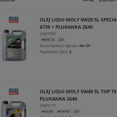
OLEJ LIQUI MOLY 0W20 5L SPECIA
6739 + PŁUKANKA 2640
LIQ6739F
0W-20
5l
Klasa lepkości wg sae:
0w-20
Pojemność [litr]:
5
OLEJ LIQUI MOLY 5W40 5L TOP TE
PŁUKANKA 2640
LIQ9511F
5w40
5W-40
5l