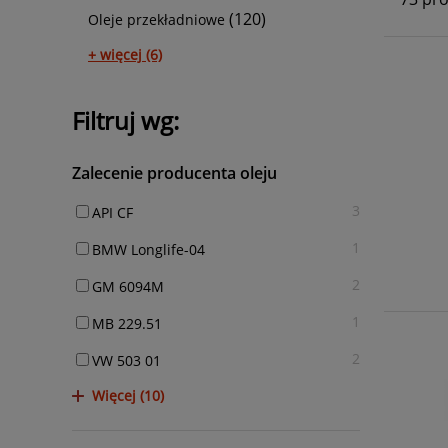
(120)
Oleje przekładniowe
+ więcej (6)
Filtruj wg:
Zalecenie producenta oleju
3
API CF
1
BMW Longlife-04
2
GM 6094M
1
MB 229.51
2
VW 503 01
Więcej (10)