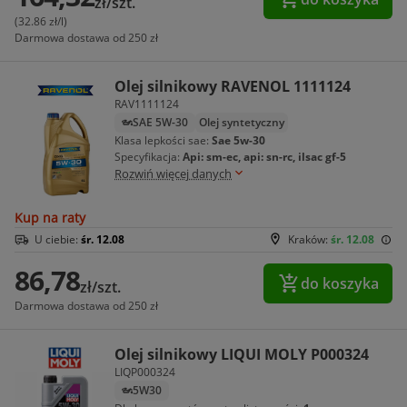
zł/szt.
(32.86 zł/l)
Darmowa dostawa od 250 zł
Olej silnikowy RAVENOL 1111124
RAV1111124
SAE 5W-30
Olej syntetyczny
Klasa lepkości sae:
Sae 5w-30
Specyfikacja:
Api: sm-ec, api: sn-rc, ilsac gf-5
Rozwiń więcej danych
Kup na raty
U ciebie:
śr. 12.08
Kraków:
śr. 12.08
86,78
do koszyka
zł/szt.
Darmowa dostawa od 250 zł
Olej silnikowy LIQUI MOLY P000324
LIQP000324
5W30