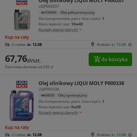
Olej silnikowy LIQUI MOLY P000207
LIQP000207
10W40
Olej półsyntetyczny
Dla komponentów, patrz: lista części:
1
Klasa lepkości sae:
10w40
Rozwiń więcej danych
Kup na raty
U ciebie:
śr. 12.08
Kraków:
śr. 12.08
67,76
do koszyka
zł/szt.
Darmowa dostawa od 250 zł
Olej silnikowy LIQUI MOLY P000338
LIQP000338
0W30
Olej syntetyczny
Dla komponentów, patrz: lista części:
1
Klasa lepkości sae:
0w30
Rozwiń więcej danych
Kup na raty
U ciebie:
śr. 12.08
Kraków:
śr. 12.08