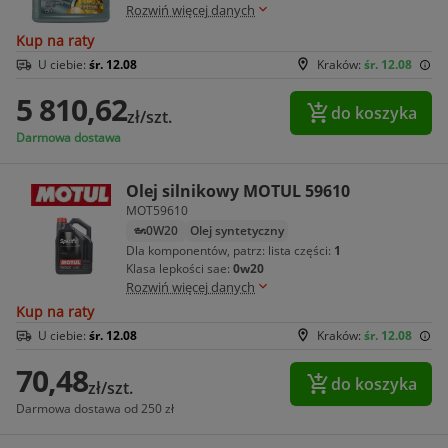
Rozwiń więcej danych
Kup na raty
U ciebie:
śr. 12.08
Kraków:
śr. 12.08
5 810,62
do koszyka
zł/szt.
Darmowa dostawa
Olej silnikowy MOTUL 59610
MOT59610
0W20
Olej syntetyczny
Dla komponentów, patrz: lista części:
1
Klasa lepkości sae:
0w20
Rozwiń więcej danych
Kup na raty
U ciebie:
śr. 12.08
Kraków:
śr. 12.08
70,48
do koszyka
zł/szt.
Darmowa dostawa od 250 zł