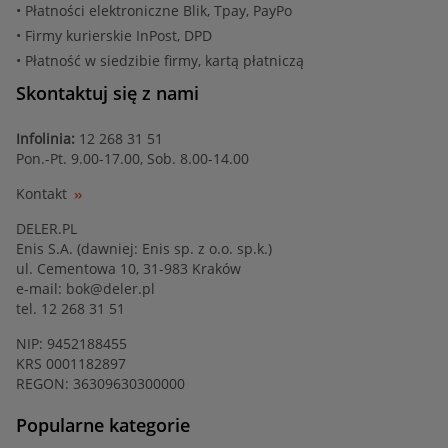
• Płatności elektroniczne Blik, Tpay, PayPo
• Firmy kurierskie InPost, DPD
• Płatność w siedzibie firmy, kartą płatniczą
Skontaktuj się z nami
Infolinia:
12 268 31 51
Pon.-Pt. 9.00-17.00, Sob. 8.00-14.00
Kontakt
DELER.PL
Enis S.A. (dawniej: Enis sp. z o.o. sp.k.)
ul. Cementowa 10, 31-983 Kraków
e-mail:
bok@deler.pl
tel. 12 268 31 51
NIP: 9452188455
KRS 0001182897
REGON: 36309630300000
Popularne kategorie