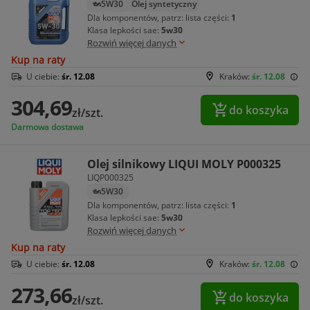
5W30
Olej syntetyczny
Dla komponentów, patrz: lista części:
1
Klasa lepkości sae:
5w30
Rozwiń więcej danych
Kup na raty
U ciebie:
śr. 12.08
Kraków:
śr. 12.08
304,69
do koszyka
zł/szt.
Darmowa dostawa
Olej silnikowy LIQUI MOLY P000325
LIQP000325
5W30
Dla komponentów, patrz: lista części:
1
Klasa lepkości sae:
5w30
Rozwiń więcej danych
Kup na raty
U ciebie:
śr. 12.08
Kraków:
śr. 12.08
273,66
do koszyka
zł/szt.