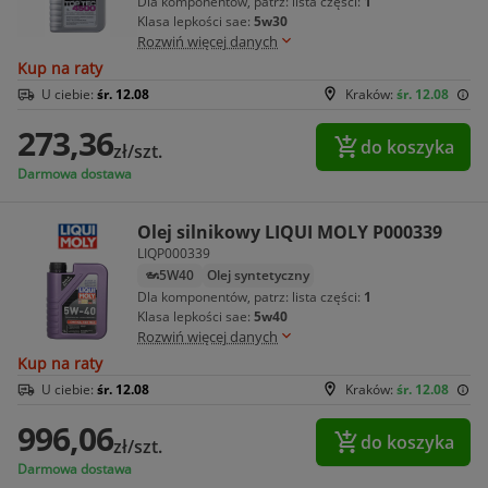
Dla komponentów, patrz: lista części:
1
Klasa lepkości sae:
5w30
Rozwiń więcej danych
Kup na raty
U ciebie:
śr. 12.08
Kraków:
śr. 12.08
273,36
do koszyka
zł/szt.
Darmowa dostawa
Olej silnikowy LIQUI MOLY P000339
LIQP000339
5W40
Olej syntetyczny
Dla komponentów, patrz: lista części:
1
Klasa lepkości sae:
5w40
Rozwiń więcej danych
Kup na raty
U ciebie:
śr. 12.08
Kraków:
śr. 12.08
996,06
do koszyka
zł/szt.
Darmowa dostawa