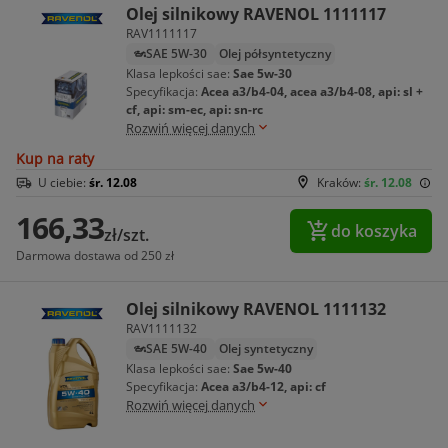
Olej silnikowy RAVENOL 1111117
RAV1111117
SAE 5W-30
Olej półsyntetyczny
Klasa lepkości sae:
Sae 5w-30
Specyfikacja:
Acea a3/b4-04, acea a3/b4-08, api: sl +
cf, api: sm-ec, api: sn-rc
Rozwiń więcej danych
Kup na raty
U ciebie:
śr. 12.08
Kraków:
śr. 12.08
166,33
do koszyka
zł/szt.
Darmowa dostawa od 250 zł
Olej silnikowy RAVENOL 1111132
RAV1111132
SAE 5W-40
Olej syntetyczny
Klasa lepkości sae:
Sae 5w-40
Specyfikacja:
Acea a3/b4-12, api: cf
Rozwiń więcej danych