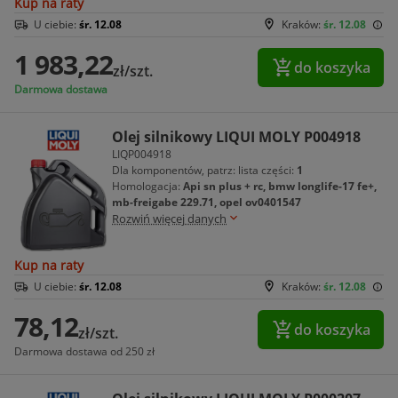
Kup na raty
U ciebie:
śr. 12.08
Kraków:
śr. 12.08
1 983,22
do koszyka
zł/szt.
Darmowa dostawa
Olej silnikowy LIQUI MOLY P004918
LIQP004918
Dla komponentów, patrz: lista części:
1
Homologacja:
Api sn plus + rc, bmw longlife-17 fe+,
mb-freigabe 229.71, opel ov0401547
Rozwiń więcej danych
Kup na raty
U ciebie:
śr. 12.08
Kraków:
śr. 12.08
78,12
do koszyka
zł/szt.
Darmowa dostawa od 250 zł