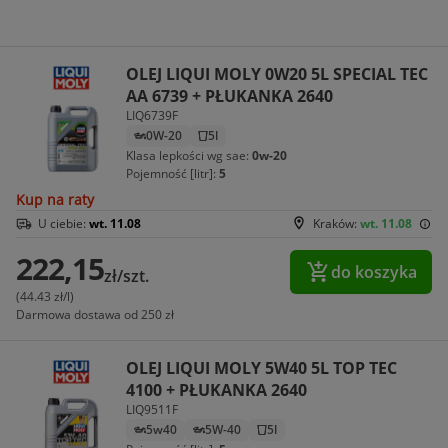
OLEJ LIQUI MOLY 0W20 5L SPECIAL TEC
AA 6739 + PŁUKANKA 2640
LIQ6739F
0W-20
5l
Klasa lepkości wg sae:
0w-20
Pojemność [litr]:
5
Kup na raty
U ciebie:
wt. 11.08
Kraków:
wt. 11.08
222,15
do koszyka
zł/szt.
(44.43 zł/l)
Darmowa dostawa od 250 zł
OLEJ LIQUI MOLY 5W40 5L TOP TEC
4100 + PŁUKANKA 2640
LIQ9511F
5w40
5W-40
5l