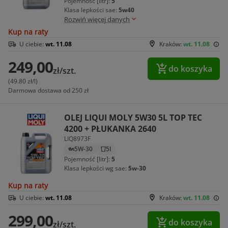
Pojemność [litr]:
5
Klasa lepkości sae:
5w40
Rozwiń więcej danych
Kup na raty
U ciebie:
wt. 11.08
Kraków:
wt. 11.08
249,00
do koszyka
zł/szt.
(49.80 zł/l)
Darmowa dostawa od 250 zł
OLEJ LIQUI MOLY 5W30 5L TOP TEC
4200 + PŁUKANKA 2640
LIQ8973F
5W-30
5l
Pojemność [litr]:
5
Klasa lepkości wg sae:
5w-30
Kup na raty
U ciebie:
wt. 11.08
Kraków:
wt. 11.08
299,00
do koszyka
zł/szt.