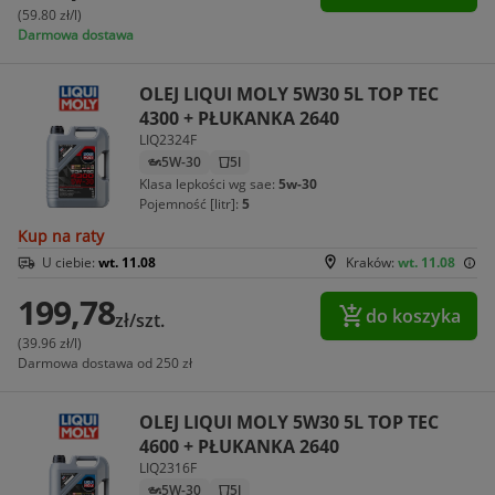
(59.80 zł/l)
Darmowa dostawa
OLEJ LIQUI MOLY 5W30 5L TOP TEC
4300 + PŁUKANKA 2640
LIQ2324F
5W-30
5l
Klasa lepkości wg sae:
5w-30
Pojemność [litr]:
5
Kup na raty
U ciebie:
wt. 11.08
Kraków:
wt. 11.08
199,78
do koszyka
zł/szt.
(39.96 zł/l)
Darmowa dostawa od 250 zł
OLEJ LIQUI MOLY 5W30 5L TOP TEC
4600 + PŁUKANKA 2640
LIQ2316F
5W-30
5l