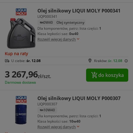
Olej silnikowy LIQUI MOLY P000341
LIQP000341
0W40
Olej syntetyczny
Dla komponentów, patrz: lista części:
1
Klasa lepkości sae:
0w40
Rozwiń więcej danych
Kup na raty
U ciebie:
śr. 12.08
Kraków:
śr. 12.08
3 267,96
do koszyka
zł/szt.
Darmowa dostawa
Olej silnikowy LIQUI MOLY P000307
LIQP000307
10W40
Dla komponentów, patrz: lista części:
1
Klasa lepkości sae:
10w40
Rozwiń więcej danych