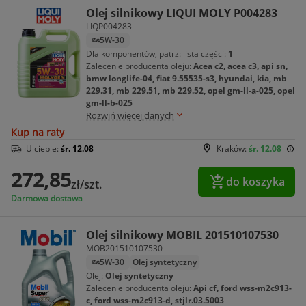
Olej silnikowy LIQUI MOLY P004283
LIQP004283
5W-30
Dla komponentów, patrz: lista części:
1
Zalecenie producenta oleju:
Acea c2, acea c3, api sn,
bmw longlife-04, fiat 9.55535-s3, hyundai, kia, mb
229.31, mb 229.51, mb 229.52, opel gm-ll-a-025, opel
gm-ll-b-025
Rozwiń więcej danych
Kup na raty
U ciebie:
śr. 12.08
Kraków:
śr. 12.08
272,85
do koszyka
zł/szt.
Darmowa dostawa
Olej silnikowy MOBIL 201510107530
MOB201510107530
5W-30
Olej syntetyczny
Olej:
Olej syntetyczny
Zalecenie producenta oleju:
Api cf, ford wss-m2c913-
c, ford wss-m2c913-d, stjlr.03.5003