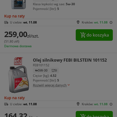
Klasa lepkości wg sae:
5w-30
Pojemność [litr]:
5
Kup na raty
U ciebie:
wt. 11.08
Kraków:
wt. 11.08
259,00
do koszyka
zł/szt.
(51.80 zł/l)
Darmowa dostawa
Olej silnikowy FEBI BILSTEIN 101152
FEB101152
5W-30
5l
Ciężar [kg]:
4.52
Pojemność [litr]:
5
Rozwiń więcej danych
Kup na raty
U ciebie:
wt. 11.08
Kraków:
wt. 11.08
164,32
do koszyka