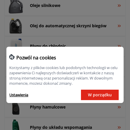
Oleje silnikowe
Olej do automatycznej skrzyni biegów
Płyny do chłodnic
Pozwól na cookies
Dodatki do olejów i paliw
Korzystamy z plików cookies lub podobnych technologii w celu
zapewnienia Ci najlepszych doświadczeń w kontakcie z naszą
stroną internetową oraz personalizacji reklam. W dowolnym
momencie, możesz dokonać zmiany.
Oleje przekładniowe
W porządku
Ustawienia
Płyny hamulcowe
Płyny do układu wspomagania