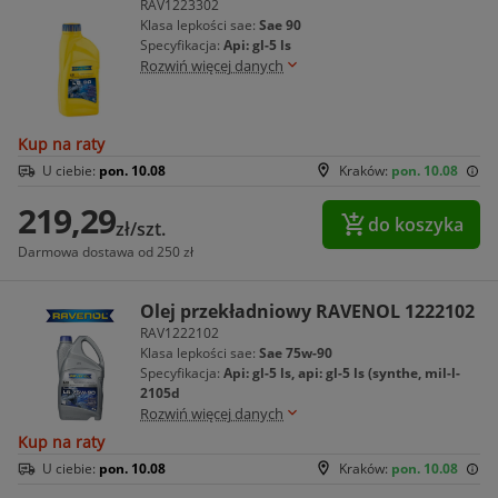
RAV1223302
Klasa lepkości sae:
Sae 90
Specyfikacja:
Api: gl-5 ls
Rozwiń więcej danych
Kup na raty
U ciebie:
pon. 10.08
Kraków:
pon. 10.08
219,29
do koszyka
zł/szt.
Darmowa dostawa od 250 zł
Olej przekładniowy RAVENOL 1222102
RAV1222102
Klasa lepkości sae:
Sae 75w-90
Specyfikacja:
Api: gl-5 ls, api: gl-5 ls (synthe, mil-l-
2105d
Rozwiń więcej danych
Kup na raty
U ciebie:
pon. 10.08
Kraków:
pon. 10.08