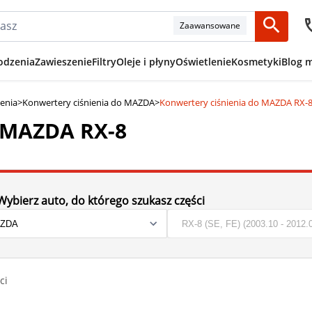
Zaawansowane
odzenia
Zawieszenie
Filtry
Oleje i płyny
Oświetlenie
Kosmetyki
Blog 
ienia
>
Konwertery ciśnienia do MAZDA
>
Konwertery ciśnienia do MAZDA RX-
o MAZDA RX-8
Wybierz auto, do którego szukasz części
ci