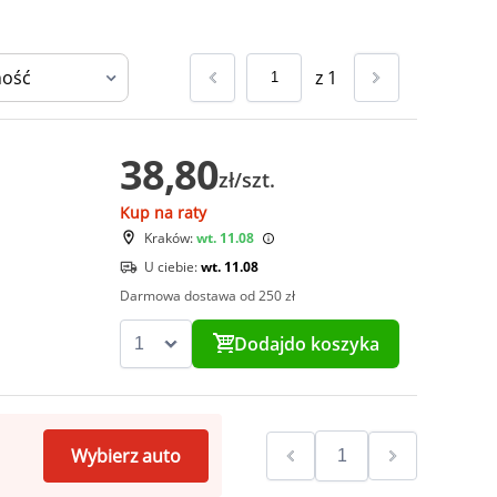
z
1
38,80
zł/szt.
Kup na raty
Kraków:
wt. 11.08
U ciebie:
wt. 11.08
Darmowa dostawa od 250 zł
Dodaj
do koszyka
Wybierz auto