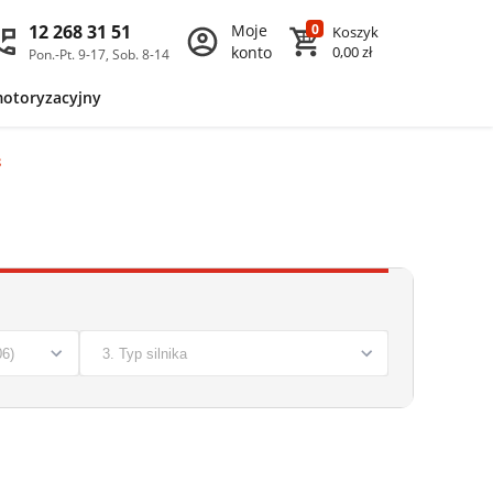
12 268 31 51
Moje
0
Koszyk
konto
0,00 zł
Pon.-Pt. 9-17, Sob. 8-14
motoryzacyjny
8