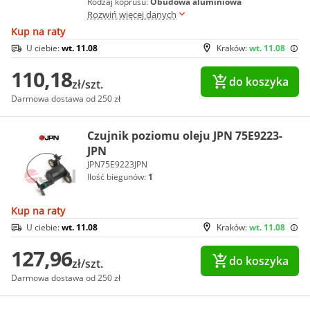
Rodzaj koprusu:
Obudowa aluminiowa
Rozwiń więcej danych
Kup na raty
U ciebie:
wt. 11.08
Kraków:
wt. 11.08
110,18
do koszyka
zł/szt.
Darmowa dostawa od 250 zł
Czujnik poziomu oleju JPN 75E9223-
JPN
JPN75E9223JPN
Ilość biegunów:
1
Kup na raty
U ciebie:
wt. 11.08
Kraków:
wt. 11.08
127,96
do koszyka
zł/szt.
Darmowa dostawa od 250 zł