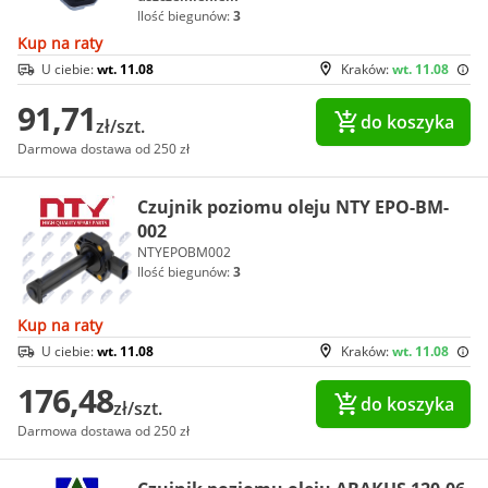
Ilość biegunów:
3
Kup na raty
U ciebie:
wt. 11.08
Kraków:
wt. 11.08
91,71
do koszyka
zł/szt.
Darmowa dostawa od 250 zł
Czujnik poziomu oleju NTY EPO-BM-
002
NTYEPOBM002
Ilość biegunów:
3
Kup na raty
U ciebie:
wt. 11.08
Kraków:
wt. 11.08
176,48
do koszyka
zł/szt.
Darmowa dostawa od 250 zł