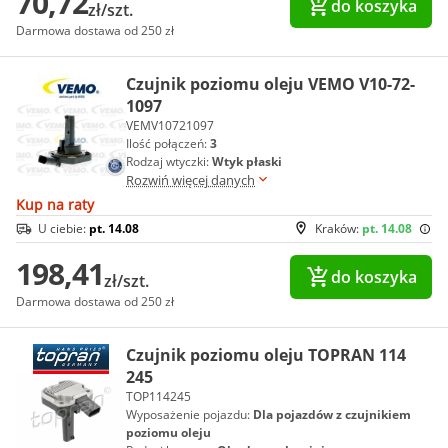
70,72
do koszyka
zł/szt.
Darmowa dostawa od 250 zł
Czujnik poziomu oleju VEMO V10-72-
1097
VEMV10721097
Ilość połączeń:
3
Rodzaj wtyczki:
Wtyk płaski
Rozwiń więcej danych
Kup na raty
U ciebie:
pt. 14.08
Kraków:
pt. 14.08
198,41
do koszyka
zł/szt.
Darmowa dostawa od 250 zł
Czujnik poziomu oleju TOPRAN 114
245
TOP114245
Wyposażenie pojazdu:
Dla pojazdów z czujnikiem
poziomu oleju