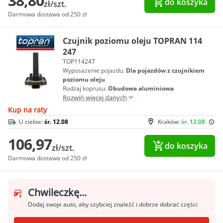
38,80
do koszyka
zł/szt.
Darmowa dostawa od 250 zł
Czujnik poziomu oleju TOPRAN 114
247
TOP114247
Wyposażenie pojazdu:
Dla pojazdów z czujnikiem
poziomu oleju
Rodzaj koprusu:
Obudowa aluminiowa
Rozwiń więcej danych
Kup na raty
U ciebie:
śr. 12.08
Kraków:
śr. 12.08
106,97
do koszyka
zł/szt.
Darmowa dostawa od 250 zł
Chwileczkę...
Dodaj swoje auto, aby szybciej znaleźć i dobrze dobrać części