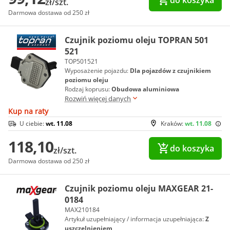
do koszyka
zł/szt.
Darmowa dostawa od 250 zł
Czujnik poziomu oleju TOPRAN 501
521
TOP501521
Wyposażenie pojazdu:
Dla pojazdów z czujnikiem
poziomu oleju
Rodzaj koprusu:
Obudowa aluminiowa
Rozwiń więcej danych
Kup na raty
U ciebie:
wt. 11.08
Kraków:
wt. 11.08
118,10
do koszyka
zł/szt.
Darmowa dostawa od 250 zł
Czujnik poziomu oleju MAXGEAR 21-
0184
MAX210184
Artykuł uzupełniający / informacja uzupełniająca:
Z
uszczelnieniem