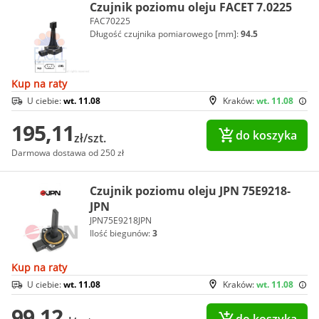
Czujnik poziomu oleju FACET 7.0225
FAC70225
Długość czujnika pomiarowego [mm]:
94.5
Kup na raty
U ciebie:
wt. 11.08
Kraków:
wt. 11.08
195,11
do koszyka
zł/szt.
Darmowa dostawa od 250 zł
Czujnik poziomu oleju JPN 75E9218-
JPN
JPN75E9218JPN
Ilość biegunów:
3
Kup na raty
U ciebie:
wt. 11.08
Kraków:
wt. 11.08
99,12