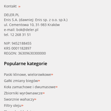
Kontakt
DELER.PL
Enis S.A. (dawniej: Enis sp. z o.o. sp.k.)
ul. Cementowa 10, 31-983 Kraków
e-mail:
bok@deler.pl
tel. 12 268 31 51
NIP: 9452188455
KRS 0001182897
REGON: 36309630300000
Popularne kategorie
Paski klinowe, wielorowkowe
Gałki zmiany biegów
Koła zamachowe i dwumasowe
Zbiorniki wyrównawcze
Sworznie wahaczy
Filtry oleju