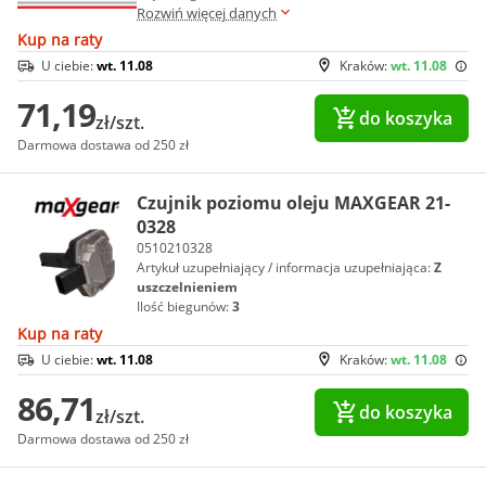
Rozwiń więcej danych
Kup na raty
U ciebie:
wt. 11.08
Kraków:
wt. 11.08
71,19
do koszyka
zł/szt.
Darmowa dostawa od 250 zł
Czujnik poziomu oleju MAXGEAR 21-
0328
0510210328
Artykuł uzupełniający / informacja uzupełniająca:
Z
uszczelnieniem
Ilość biegunów:
3
Kup na raty
U ciebie:
wt. 11.08
Kraków:
wt. 11.08
86,71
do koszyka
zł/szt.
Darmowa dostawa od 250 zł