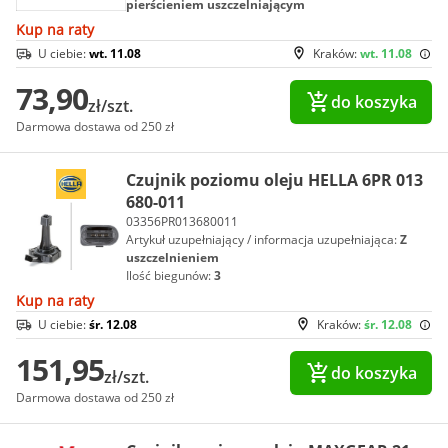
pierścieniem uszczelniającym
Kup na raty
U ciebie:
wt. 11.08
Kraków:
wt. 11.08
73,90
do koszyka
zł/szt.
Darmowa dostawa od 250 zł
Czujnik poziomu oleju HELLA 6PR 013
680-011
03356PR013680011
Artykuł uzupełniający / informacja uzupełniająca:
Z
uszczelnieniem
Ilość biegunów:
3
Kup na raty
U ciebie:
śr. 12.08
Kraków:
śr. 12.08
151,95
do koszyka
zł/szt.
Darmowa dostawa od 250 zł