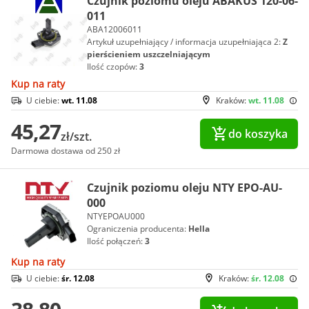
Czujnik poziomu oleju ABAKUS 120-06-
011
ABA12006011
Artykuł uzupełniający / informacja uzupełniająca 2:
Z
pierścieniem uszczelniającym
Ilość czopów:
3
Kup na raty
U ciebie:
wt. 11.08
Kraków:
wt. 11.08
45,27
do koszyka
zł/szt.
Darmowa dostawa od 250 zł
Czujnik poziomu oleju NTY EPO-AU-
000
NTYEPOAU000
Ograniczenia producenta:
Hella
Ilość połączeń:
3
Kup na raty
U ciebie:
śr. 12.08
Kraków:
śr. 12.08