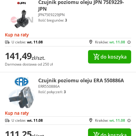
Czujnik poziomu oleju JPN 75E9229-
JPN
JPN75E9229JPN
Ilość biegunów:
3
Kup na raty
U ciebie:
wt. 11.08
Kraków:
wt. 11.08
141,49
do koszyka
zł/szt.
Darmowa dostawa od 250 zł
Czujnik poziomu oleju ERA 550886A
ERR550886A
Ilość połączeń:
3
Kup na raty
U ciebie:
wt. 11.08
Kraków:
wt. 11.08
111,25
do koszyka