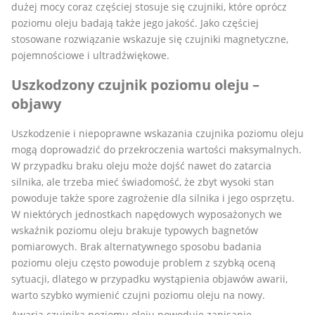
dużej mocy coraz częściej stosuje się czujniki, które oprócz
poziomu oleju badają także jego jakość. Jako częściej
stosowane rozwiązanie wskazuje się czujniki magnetyczne,
pojemnościowe i ultradźwiękowe.
Uszkodzony czujnik poziomu oleju –
objawy
Uszkodzenie i niepoprawne wskazania czujnika poziomu oleju
mogą doprowadzić do przekroczenia wartości maksymalnych.
W przypadku braku oleju może dojść nawet do zatarcia
silnika, ale trzeba mieć świadomość, że zbyt wysoki stan
powoduje także spore zagrożenie dla silnika i jego osprzętu.
W niektórych jednostkach napędowych wyposażonych we
wskaźnik poziomu oleju brakuje typowych bagnetów
pomiarowych. Brak alternatywnego sposobu badania
poziomu oleju często powoduje problem z szybką oceną
sytuacji, dlatego w przypadku wystąpienia objawów awarii,
warto szybko wymienić czujni poziomu oleju na nowy.
Awaria czujnika poziomu oleju powoduje zapisanie