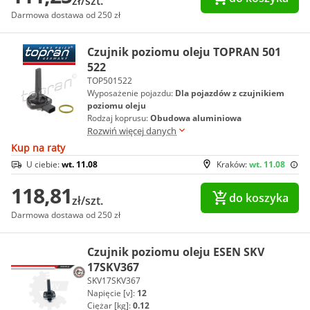
zł/szt.
Darmowa dostawa od 250 zł
Czujnik poziomu oleju TOPRAN 501
522
TOP501522
Wyposażenie pojazdu:
Dla pojazdów z czujnikiem
poziomu oleju
Rodzaj koprusu:
Obudowa aluminiowa
Rozwiń więcej danych
Kup na raty
U ciebie:
wt. 11.08
Kraków:
wt. 11.08
118,81
do koszyka
zł/szt.
Darmowa dostawa od 250 zł
Czujnik poziomu oleju ESEN SKV
17SKV367
SKV17SKV367
Napięcie [v]:
12
Ciężar [kg]:
0.12