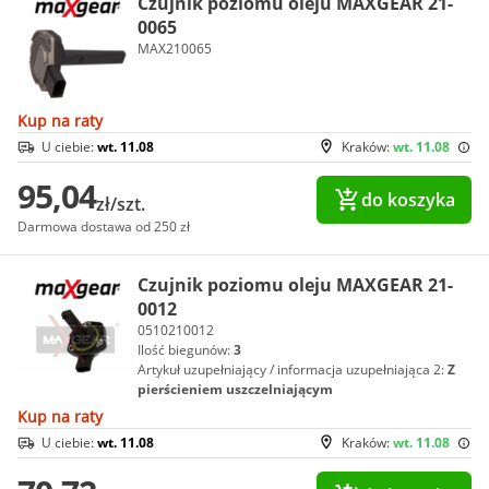
Czujnik poziomu oleju MAXGEAR 21-
0065
MAX210065
Kup na raty
U ciebie:
wt. 11.08
Kraków:
wt. 11.08
95,04
do koszyka
zł/szt.
Darmowa dostawa od 250 zł
Czujnik poziomu oleju MAXGEAR 21-
0012
0510210012
Ilość biegunów:
3
Artykuł uzupełniający / informacja uzupełniająca 2:
Z
pierścieniem uszczelniającym
Kup na raty
U ciebie:
wt. 11.08
Kraków:
wt. 11.08