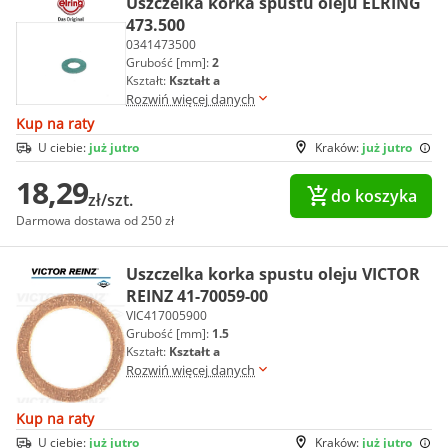
Uszczelka korka spustu oleju ELRING
473.500
0341473500
Grubość [mm]:
2
Kształt:
Kształt a
Rozwiń więcej danych
Kup na raty
U ciebie:
już jutro
Kraków:
już jutro
18,29
do koszyka
zł/szt.
Darmowa dostawa od 250 zł
Uszczelka korka spustu oleju VICTOR
REINZ 41-70059-00
VIC417005900
Grubość [mm]:
1.5
Kształt:
Kształt a
Rozwiń więcej danych
Kup na raty
U ciebie:
już jutro
Kraków:
już jutro