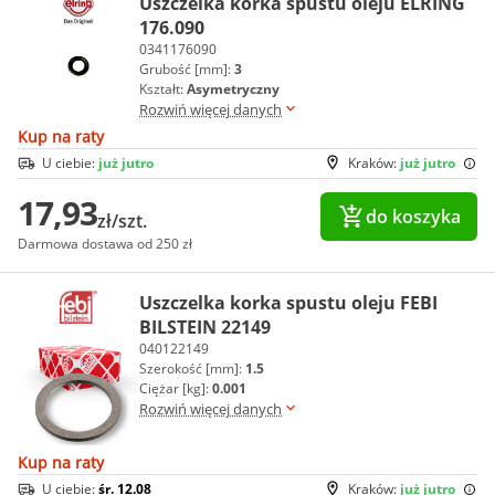
Uszczelka korka spustu oleju ELRING
176.090
0341176090
Grubość [mm]:
3
Kształt:
Asymetryczny
Rozwiń więcej danych
Kup na raty
U ciebie:
już jutro
Kraków:
już jutro
17,93
do koszyka
zł/szt.
Darmowa dostawa od 250 zł
Uszczelka korka spustu oleju FEBI
BILSTEIN 22149
040122149
Szerokość [mm]:
1.5
Ciężar [kg]:
0.001
Rozwiń więcej danych
Kup na raty
U ciebie:
śr. 12.08
Kraków:
już jutro