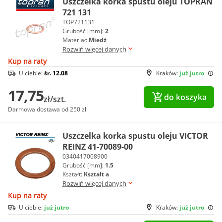
Uszczelka korka spustu oleju TOPRAN
721 131
TOP721131
Grubość [mm]:
2
Materiał:
Miedź
Rozwiń więcej danych
Kup na raty
U ciebie:
śr. 12.08
Kraków:
już jutro
17,75
do koszyka
zł/szt.
Darmowa dostawa od 250 zł
Uszczelka korka spustu oleju VICTOR
REINZ 41-70089-00
0340417008900
Grubość [mm]:
1.5
Kształt:
Kształt a
Rozwiń więcej danych
Kup na raty
U ciebie:
już jutro
Kraków:
już jutro