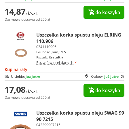
14,87
do koszyka
zł/szt.
Darmowa dostawa od 250 zł
Uszczelka korka spustu oleju ELRING
110.906
0341110906
Grubość [mm]:
1.5
Kształt:
Kształt a
Rozwiń więcej danych
Kup na raty
U ciebie:
już jutro
Kraków:
już jutro
17,08
do koszyka
zł/szt.
Darmowa dostawa od 250 zł
Uszczelka korka spustu oleju SWAG 99
90 7215
042299907215