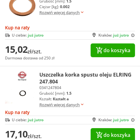
Grubość [mm]:
1.5
Ciężar [kg]:
0.002
Rozwiń więcej danych
Kup na raty
U ciebie:
już jutro
Kraków:
już jutro
15,02
do koszyka
zł/szt.
Darmowa dostawa od 250 zł
Uszczelka korka spustu oleju ELRING
247.804
0341247804
Grubość [mm]:
1.5
Kształt:
Kształt a
Rozwiń więcej danych
Kup na raty
U ciebie:
już jutro
Kraków:
już jutro
17,10
do koszyka
zł/szt.