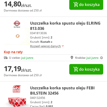
14,80
do koszyka
zł/szt.
Darmowa dostawa od 250 zł
Uszczelka korka spustu oleju ELRING
813.036
0341813036
Grubość [mm]:
2
Kształt:
Kształt c
Rozwiń więcej danych
Kup na raty
U ciebie:
już jutro
Kraków:
już jutro
17,19
do koszyka
zł/szt.
Darmowa dostawa od 250 zł
Uszczelka korka spustu oleju FEBI
BILSTEIN 32456
040132456
Grubość [mm]:
2
Ciężar [kg]:
0.001