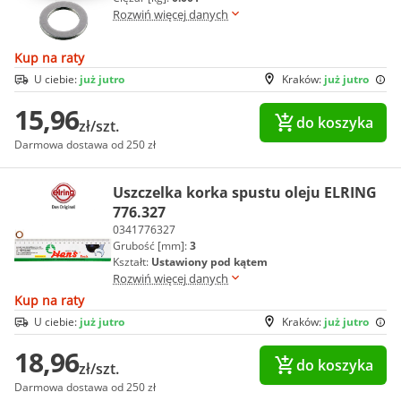
Rozwiń więcej danych
Kup na raty
U ciebie:
już jutro
Kraków:
już jutro
15,96
do koszyka
zł/szt.
Darmowa dostawa od 250 zł
Uszczelka korka spustu oleju ELRING
776.327
0341776327
Grubość [mm]:
3
Kształt:
Ustawiony pod kątem
Rozwiń więcej danych
Kup na raty
U ciebie:
już jutro
Kraków:
już jutro
18,96
do koszyka
zł/szt.
Darmowa dostawa od 250 zł