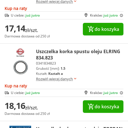
Rozwiń więcej danych
Kup na raty
U ciebie:
już jutro
Kraków:
już jutro
17,14
do koszyka
zł/szt.
Darmowa dostawa od 250 zł
Uszczelka korka spustu oleju ELRING
834.823
0341834823
Grubość [mm]:
1.5
Kształt:
Kształt a
Rozwiń więcej danych
Kup na raty
U ciebie:
już jutro
Kraków:
już jutro
18,16
do koszyka
zł/szt.
Darmowa dostawa od 250 zł