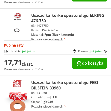
Darmowa dostawa od 250 zł
Uszczelka korka spustu oleju ELRING
476.750
0341476750
Kształt:
Pierścień o
Materiał:
Fpm (fluor-kauczuk)
Rozwiń więcej danych
Kup na raty
U ciebie:
już jutro
Kraków:
już jutro
17,71
do koszyka
zł/szt.
Darmowa dostawa od 250 zł
Uszczelka korka spustu oleju FEBI
BILSTEIN 33960
040133960
Grubość [mm]:
1.8
Ciężar [kg]:
0.05
Rozwiń więcej danych