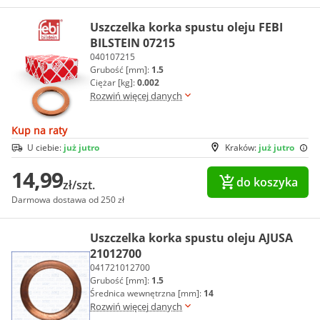
Uszczelka korka spustu oleju FEBI
BILSTEIN 07215
040107215
Grubość [mm]:
1.5
Ciężar [kg]:
0.002
Rozwiń więcej danych
Kup na raty
U ciebie:
już jutro
Kraków:
już jutro
14,99
do koszyka
zł/szt.
Darmowa dostawa od 250 zł
Uszczelka korka spustu oleju AJUSA
21012700
041721012700
Grubość [mm]:
1.5
Średnica wewnętrzna [mm]:
14
Rozwiń więcej danych