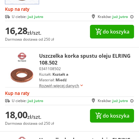
Kup na raty
U ciebie:
już jutro
Kraków:
już jutro
16,28
do koszyka
zł/szt.
Darmowa dostawa od 250 zł
Uszczelka korka spustu oleju ELRING
108.502
0341108502
Kształt:
Kształt a
Materiał:
Miedź
Rozwiń więcej danych
Kup na raty
U ciebie:
już jutro
Kraków:
już jutro
18,00
do koszyka
zł/szt.
Darmowa dostawa od 250 zł