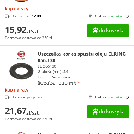
Kup na raty
U ciebie:
śr. 12.08
Kraków:
już jutro
15,92
do koszyka
zł/szt.
Darmowa dostawa od 250 zł
Uszczelka korka spustu oleju ELRING
056.130
ELR056130
Grubość [mm]:
2.6
Kształt:
Pierścień o
Rozwiń więcej danych
Kup na raty
U ciebie:
już jutro
Kraków:
już jutro
21,67
do koszyka
zł/szt.
Darmowa dostawa od 250 zł