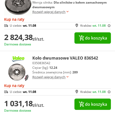
Wersja silnika:
Dla silników z kołem zamachowym
dwumasowym
Rozwiń więcej danych
Kup na raty
U ciebie:
wt. 11.08
Kraków:
wt. 11.08
2 824,38
do koszyka
zł/szt.
Darmowa dostawa
Koło dwumasowe VALEO 836542
0350836542
Ciężar [kg]:
12.24
Średnica zewnętrzna [mm]:
289
Rozwiń więcej danych
Kup na raty
U ciebie:
wt. 11.08
Kraków:
wt. 11.08
1 031,18
do koszyka
zł/szt.
Darmowa dostawa