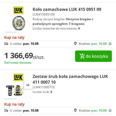
Koło zamachowe LUK 415 0951 09
LUK415095109
Rodzaj skrzyni biegów:
Skrzynia biegów z
podwójnym sprzęgłem 7-biegowa
Liczba otworów do mocowania:
6
Kup na raty
U ciebie:
pon. 10.08
Kraków:
pon. 10.08
1 366,69
do koszyka
zł/szt.
Darmowa dostawa
Zestaw śrub koła zamachowego LUK
411 0007 10
LUK411000710
Liczba śrub:
6
Kup na raty
U ciebie:
pon. 10.08
Kraków:
pon. 10.08