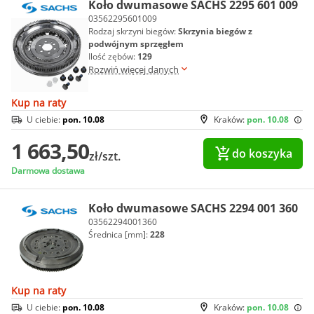
Koło dwumasowe SACHS 2295 601 009
03562295601009
Rodzaj skrzyni biegów:
Skrzynia biegów z
podwójnym sprzęgłem
Ilość zębów:
129
Rozwiń więcej danych
Kup na raty
U ciebie:
pon. 10.08
Kraków:
pon. 10.08
1 663,50
do koszyka
zł/szt.
Darmowa dostawa
Koło dwumasowe SACHS 2294 001 360
03562294001360
Średnica [mm]:
228
Kup na raty
U ciebie:
pon. 10.08
Kraków:
pon. 10.08