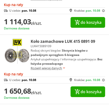
Kup na raty
U ciebie:
pon. 10.08
Kraków:
pon. 10.08
1 114,03
do koszyka
zł/szt.
Darmowa dostawa
Koło zamachowe LUK 415 0891 09
LUK415089109
Rodzaj skrzyni biegów:
Skrzynia biegów z
podwójnym sprzęgłem 6-biegowa
Artykuł uzupełniający / informacja uzupełniająca:
Bez
łożyska prowadzącego
Rozwiń więcej danych
Kup na raty
U ciebie:
pon. 10.08
Kraków:
pon. 10.08
1 650,68
do koszyka
zł/szt.
Darmowa dostawa