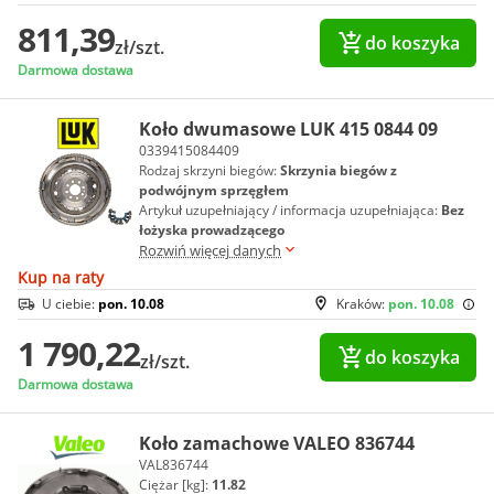
811,39
do koszyka
zł/szt.
Darmowa dostawa
Koło dwumasowe LUK 415 0844 09
0339415084409
Rodzaj skrzyni biegów:
Skrzynia biegów z
podwójnym sprzęgłem
Artykuł uzupełniający / informacja uzupełniająca:
Bez
łożyska prowadzącego
Rozwiń więcej danych
Kup na raty
U ciebie:
pon. 10.08
Kraków:
pon. 10.08
1 790,22
do koszyka
zł/szt.
Darmowa dostawa
Koło zamachowe VALEO 836744
VAL836744
Ciężar [kg]:
11.82