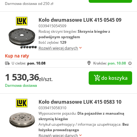
Darmowa dostawa od 250 zł
Koło dwumasowe LUK 415 0545 09
0339415054509
Rodzaj skrzyni biegów:
Skrzynia biegów z
podwójnym sprzęgłem
Ilość zębów:
129
Rozwiń więcej danych
Kup na raty
U ciebie:
pon. 10.08
Kraków:
pon. 10.08
1 530,36
do koszyka
zł/szt.
Darmowa dostawa
Koło dwumasowe LUK 415 0583 10
0339415058310
Wyposażenie pojazdu:
Dla pojazdów z manualną
skrzynią biegów
Artykuł uzupełniający / informacja uzupełniająca:
Bez
łożyska prowadzącego
Rozwiń więcej danych