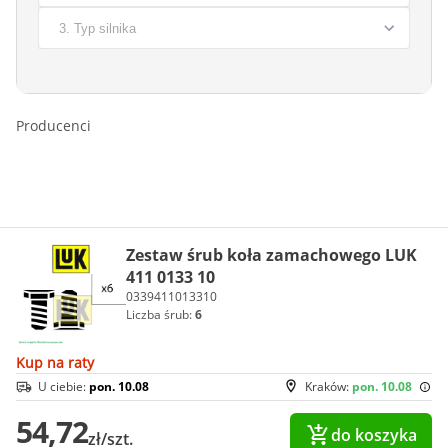
Producenci
Zestaw śrub koła zamachowego LUK
411 0133 10
0339411013310
Liczba śrub:
6
Kup na raty
U ciebie:
pon. 10.08
Kraków:
pon. 10.08
54,72
do koszyka
zł/szt.