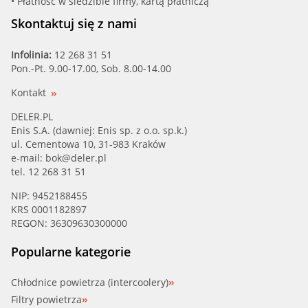
• Płatność w siedzibie firmy, kartą płatniczą
Skontaktuj się z nami
Infolinia:
12 268 31 51
Pon.-Pt. 9.00-17.00, Sob. 8.00-14.00
Kontakt
DELER.PL
Enis S.A. (dawniej: Enis sp. z o.o. sp.k.)
ul. Cementowa 10, 31-983 Kraków
e-mail:
bok@deler.pl
tel. 12 268 31 51
NIP: 9452188455
KRS 0001182897
REGON: 36309630300000
Popularne kategorie
Chłodnice powietrza (intercoolery)
Filtry powietrza