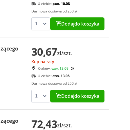
U ciebie:
pon. 10.08
Darmowa dostawa od 250 zł
Dodaj
do koszyka
30,67
dzącego
zł/szt.
Kup na raty
Kraków:
czw. 13.08
U ciebie:
czw. 13.08
Darmowa dostawa od 250 zł
Dodaj
do koszyka
72,43
dzącego
zł/szt.