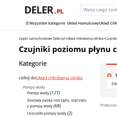
Wszystkie kategorie
Układ Hamulcowy
Układ Chł
Części samochodowe Deler.pl
>
Układ chłodzenia silnika
>
Czujnik
Czujniki poziomu płynu 
Kategorie
cofnij do
Układ chłodzenia silnika
Pompy wody
(127)
Pompy wody
Zestawy paska rozrządu, osprzętu
Producen
(68)
z pompą wody
(2)
Uszczelki pompy wody