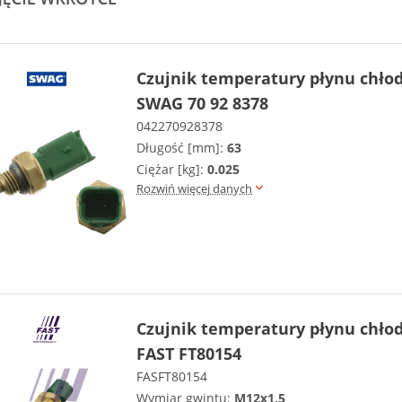
Czujnik temperatury płynu chło
SWAG 70 92 8378
042270928378
Długość [mm]:
63
Ciężar [kg]:
0.025
Rozwiń więcej danych
Czujnik temperatury płynu chło
FAST FT80154
FASFT80154
Wymiar gwintu:
M12x1,5