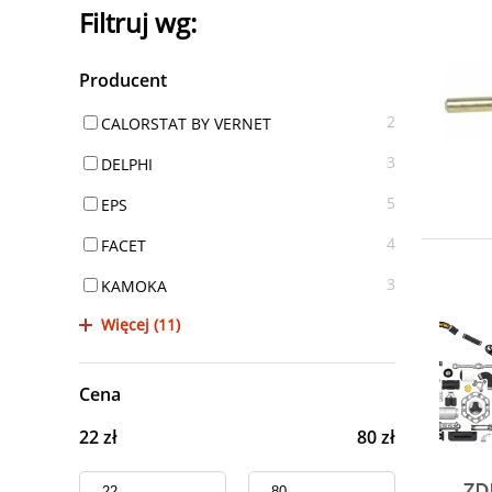
Filtruj wg:
Producent
2
CALORSTAT BY VERNET
3
DELPHI
5
EPS
4
FACET
3
KAMOKA
Więcej (11)
Cena
22 zł
80 zł
-