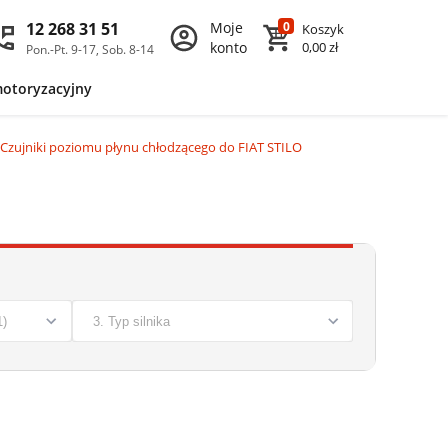
12 268 31 51
Moje
0
Koszyk
konto
0,00 zł
Pon.-Pt. 9-17, Sob. 8-14
motoryzacyjny
Czujniki poziomu płynu chłodzącego do FIAT STILO