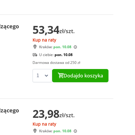
53,34
dzącego
zł/szt.
Kup na raty
Kraków:
pon. 10.08
U ciebie:
pon. 10.08
Darmowa dostawa od 250 zł
Dodaj
do koszyka
23,98
dzącego
zł/szt.
Kup na raty
Kraków:
pon. 10.08