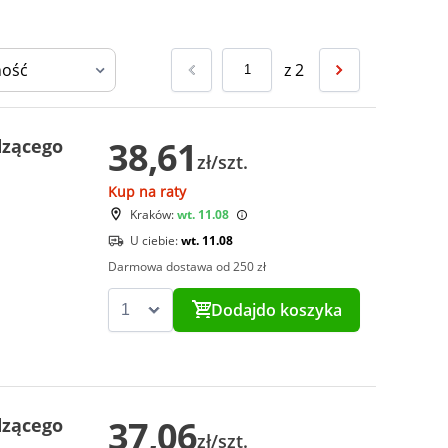
z
2
38,61
dzącego
zł/szt.
Kup na raty
Kraków:
wt. 11.08
U ciebie:
wt. 11.08
Darmowa dostawa od 250 zł
Dodaj
do koszyka
37,06
dzącego
zł/szt.