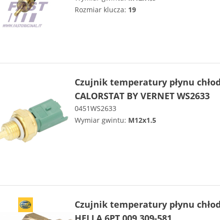
Rozmiar klucza:
19
Czujnik temperatury płynu chło
CALORSTAT BY VERNET WS2633
0451WS2633
Wymiar gwintu:
M12x1.5
Czujnik temperatury płynu chło
HELLA 6PT 009 309-581