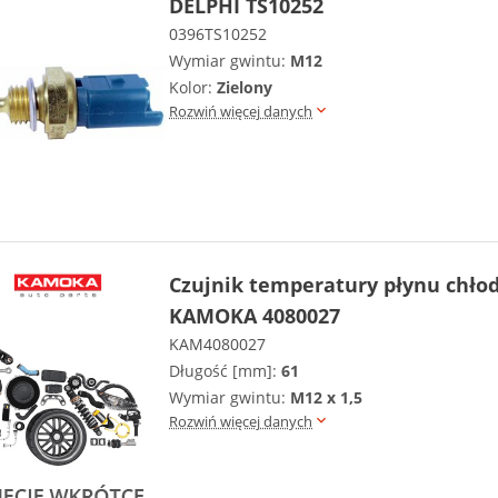
DELPHI TS10252
0396TS10252
Wymiar gwintu:
M12
Kolor:
Zielony
Rozwiń więcej danych
Czujnik temperatury płynu chło
KAMOKA 4080027
KAM4080027
Długość [mm]:
61
Wymiar gwintu:
M12 x 1,5
Rozwiń więcej danych