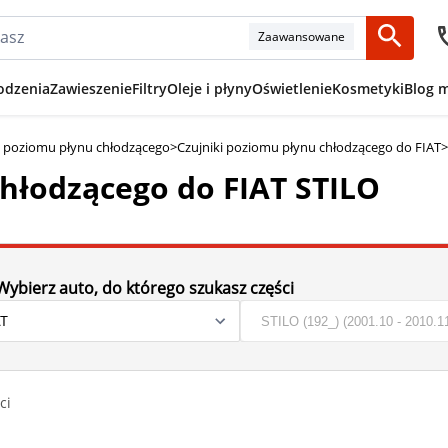
Zaawansowane
odzenia
Zawieszenie
Filtry
Oleje i płyny
Oświetlenie
Kosmetyki
Blog 
i poziomu płynu chłodzącego
>
Czujniki poziomu płynu chłodzącego do FIAT
>
chłodzącego do FIAT STILO
Wybierz auto, do którego szukasz części
ci