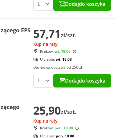
Dodaj
do koszyka
57,71
dzącego EPS
zł/szt.
Kup na raty
Kraków:
wt. 18.08
U ciebie:
wt. 18.08
Darmowa dostawa od 250 zł
Dodaj
do koszyka
25,90
dzącego
zł/szt.
Kup na raty
Kraków:
pon. 10.08
U ciebie:
pon. 10.08