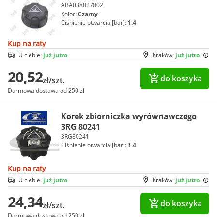
ABA038027002
Kolor:
Czarny
Ciśnienie otwarcia [bar]:
1.4
Kup na raty
U ciebie:
już jutro
Kraków:
już jutro
20,52
do koszyka
zł/szt.
Darmowa dostawa od 250 zł
Korek zbiorniczka wyrównawczego
3RG 80241
3RG80241
Ciśnienie otwarcia [bar]:
1.4
Kup na raty
U ciebie:
już jutro
Kraków:
już jutro
24,34
do koszyka
zł/szt.
Darmowa dostawa od 250 zł