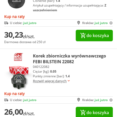
Ciśnienie [bar]:
1.4
Artykuł uzupełniający / informacja uzupełniająca:
Z
uszczelnieniem
Kup na raty
U ciebie:
już jutro
Kraków:
już jutro
30,23
do koszyka
zł/szt.
Darmowa dostawa od 250 zł
Korek zbiorniczka wyrównawczego
FEBI BILSTEIN 22082
040122082
Ciężar [kg]:
0.05
Punkty zmienne [bar]:
1.4
Rozwiń więcej danych
Kup na raty
U ciebie:
już jutro
Kraków:
już jutro
26,00
do koszyka
zł/szt.