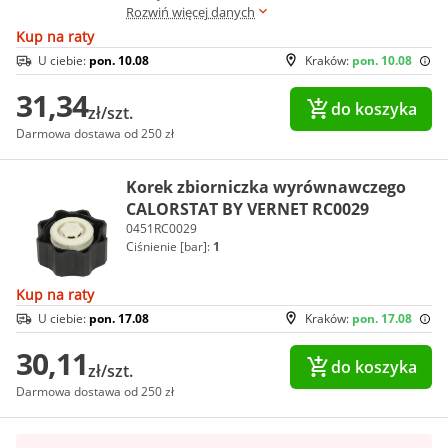
Rozwiń więcej danych
Kup na raty
U ciebie:
pon. 10.08
Kraków:
pon. 10.08
31,34
do koszyka
zł/szt.
Darmowa dostawa od 250 zł
Korek zbiorniczka wyrównawczego
CALORSTAT BY VERNET RC0029
0451RC0029
Ciśnienie [bar]:
1
Kup na raty
U ciebie:
pon. 17.08
Kraków:
pon. 17.08
30,11
do koszyka
zł/szt.
Darmowa dostawa od 250 zł