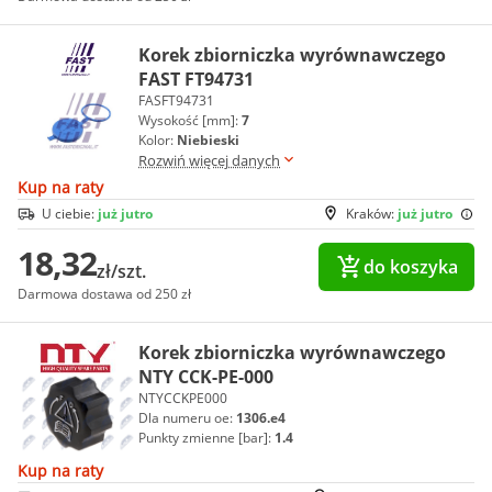
Korek zbiorniczka wyrównawczego
FAST FT94731
FASFT94731
Wysokość [mm]:
7
Kolor:
Niebieski
Rozwiń więcej danych
Kup na raty
U ciebie:
już jutro
Kraków:
już jutro
18,32
do koszyka
zł/szt.
Darmowa dostawa od 250 zł
Korek zbiorniczka wyrównawczego
NTY CCK-PE-000
NTYCCKPE000
Dla numeru oe:
1306.e4
Punkty zmienne [bar]:
1.4
Kup na raty