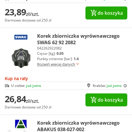
23,89
do koszyka
zł/szt.
Darmowa dostawa od 250 zł
Korek zbiorniczka wyrównawczego
SWAG 62 92 2082
042262922082
Ciężar [kg]:
0.05
Punkty zmienne [bar]:
1.4
Rozwiń więcej danych
Kup na raty
U ciebie:
już jutro
Kraków:
już jutro
26,84
do koszyka
zł/szt.
Darmowa dostawa od 250 zł
Korek zbiorniczka wyrównawczego
ABAKUS 038-027-002