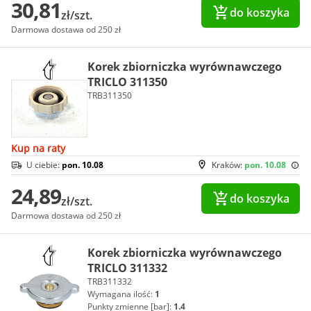
30,81
do koszyka
zł/szt.
Darmowa dostawa od 250 zł
Korek zbiorniczka wyrównawczego
TRICLO 311350
TRB311350
Kup na raty
U ciebie:
pon. 10.08
Kraków:
pon. 10.08
24,89
do koszyka
zł/szt.
Darmowa dostawa od 250 zł
Korek zbiorniczka wyrównawczego
TRICLO 311332
TRB311332
Wymagana ilość:
1
Punkty zmienne [bar]:
1.4