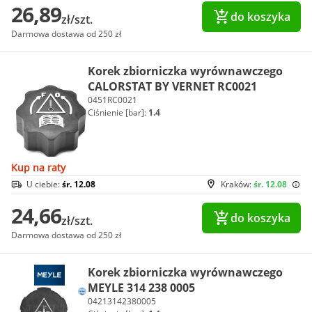
26,89
do koszyka
zł/szt.
Darmowa dostawa od 250 zł
Korek zbiorniczka wyrównawczego
CALORSTAT BY VERNET RC0021
0451RC0021
Ciśnienie [bar]:
1.4
Kup na raty
U ciebie:
śr. 12.08
Kraków:
śr. 12.08
24,66
do koszyka
zł/szt.
Darmowa dostawa od 250 zł
Korek zbiorniczka wyrównawczego
MEYLE 314 238 0005
04213142380005