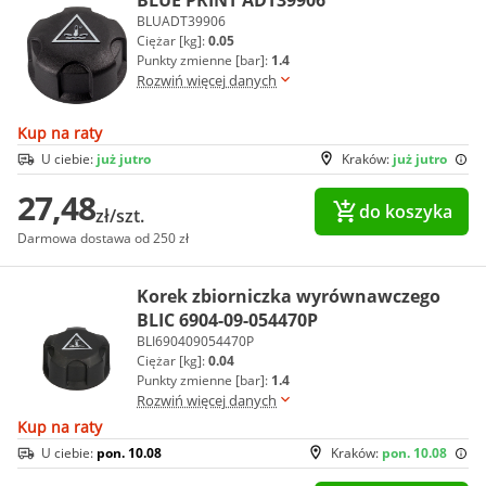
BLUE PRINT ADT39906
BLUADT39906
Ciężar [kg]:
0.05
Punkty zmienne [bar]:
1.4
Rozwiń więcej danych
Kup na raty
U ciebie:
już jutro
Kraków:
już jutro
27,48
do koszyka
zł/szt.
Darmowa dostawa od 250 zł
Korek zbiorniczka wyrównawczego
BLIC 6904-09-054470P
BLI690409054470P
Ciężar [kg]:
0.04
Punkty zmienne [bar]:
1.4
Rozwiń więcej danych
Kup na raty
U ciebie:
pon. 10.08
Kraków:
pon. 10.08