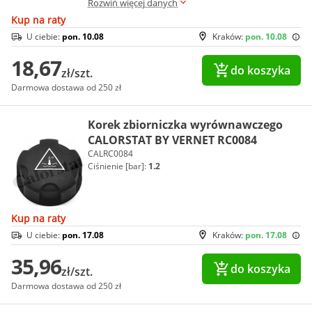
Rozwiń więcej danych
Kup na raty
U ciebie:
pon. 10.08
Kraków:
pon. 10.08
18,67
do koszyka
zł/szt.
Darmowa dostawa od 250 zł
Korek zbiorniczka wyrównawczego
CALORSTAT BY VERNET RC0084
CALRC0084
Ciśnienie [bar]:
1.2
Kup na raty
U ciebie:
pon. 17.08
Kraków:
pon. 17.08
35,96
do koszyka
zł/szt.
Darmowa dostawa od 250 zł