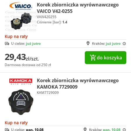
Korek zbiorniczka wyrównawczego
VAICO V42-0255
VAIV420255
Ciśnienie [bar]:
1.4
Kup na raty
U ciebie:
już jutro
Kraków:
już jutro
29,43
do koszyka
zł/szt.
Darmowa dostawa od 250 zł
Korek zbiorniczka wyrównawczego
KAMOKA 7729009
KAM7729009
Kup na raty
U ciebie:
pon. 10.08
Kraków:
pon. 10.08