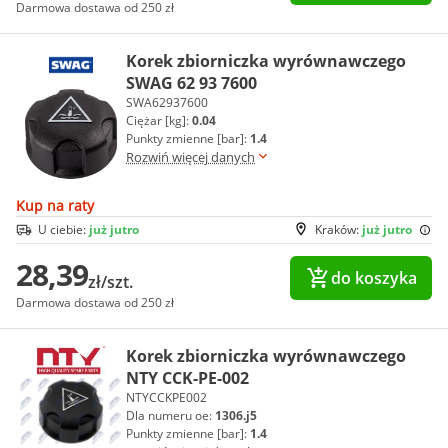
Darmowa dostawa od 250 zł
Korek zbiorniczka wyrównawczego
SWAG 62 93 7600
SWA62937600
Ciężar [kg]:
0.04
Punkty zmienne [bar]:
1.4
Rozwiń więcej danych
Kup na raty
U ciebie:
już jutro
Kraków:
już jutro
28,39
do koszyka
zł/szt.
Darmowa dostawa od 250 zł
Korek zbiorniczka wyrównawczego
NTY CCK-PE-002
NTYCCKPE002
Dla numeru oe:
1306.j5
Punkty zmienne [bar]:
1.4