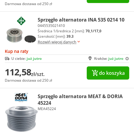
Darmowa dostawa od 250 zł
Sprzęgło alternatora INA 535 0214 10
0445535021410
Średnica 1/średnica 2 [mm]:
70,1/17,0
Szerokość [mm]:
39.3
Rozwiń więcej danych
Kup na raty
U ciebie:
już jutro
Kraków:
już jutro
112,58
do koszyka
zł/szt.
Darmowa dostawa od 250 zł
Sprzęgło alternatora MEAT & DORIA
45224
MEA45224