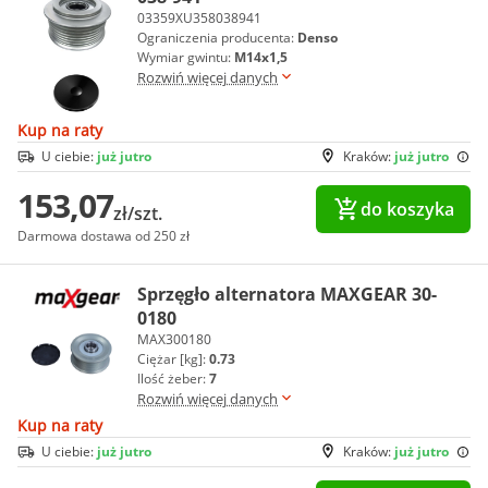
03359XU358038941
Ograniczenia producenta:
Denso
Wymiar gwintu:
M14x1,5
Rozwiń więcej danych
Kup na raty
U ciebie:
już jutro
Kraków:
już jutro
153,07
do koszyka
zł/szt.
Darmowa dostawa od 250 zł
Sprzęgło alternatora MAXGEAR 30-
0180
MAX300180
Ciężar [kg]:
0.73
Ilość żeber:
7
Rozwiń więcej danych
Kup na raty
U ciebie:
już jutro
Kraków:
już jutro