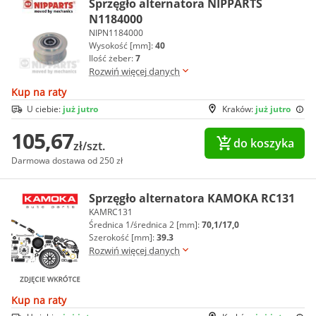
Sprzęgło alternatora NIPPARTS
N1184000
NIPN1184000
Wysokość [mm]:
40
Ilość żeber:
7
Rozwiń więcej danych
Kup na raty
U ciebie:
już jutro
Kraków:
już jutro
105,67
do koszyka
zł/szt.
Darmowa dostawa od 250 zł
Sprzęgło alternatora KAMOKA RC131
KAMRC131
Średnica 1/średnica 2 [mm]:
70,1/17,0
Szerokość [mm]:
39.3
Rozwiń więcej danych
Kup na raty