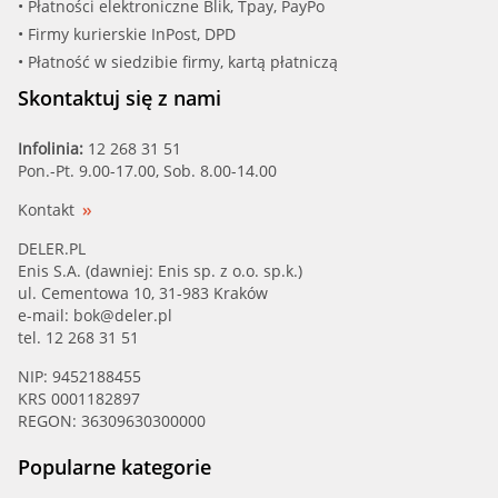
• Płatności elektroniczne Blik, Tpay, PayPo
• Firmy kurierskie InPost, DPD
• Płatność w siedzibie firmy, kartą płatniczą
Skontaktuj się z nami
Infolinia:
12 268 31 51
Pon.-Pt. 9.00-17.00, Sob. 8.00-14.00
Kontakt
DELER.PL
Enis S.A. (dawniej: Enis sp. z o.o. sp.k.)
ul. Cementowa 10, 31-983 Kraków
e-mail:
bok@deler.pl
tel. 12 268 31 51
NIP: 9452188455
KRS 0001182897
REGON: 36309630300000
Popularne kategorie