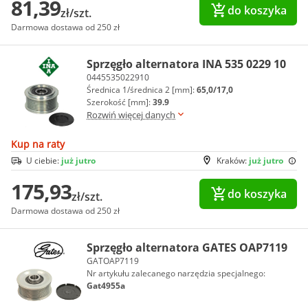
81,39
do koszyka
zł/szt.
Darmowa dostawa od 250 zł
Sprzęgło alternatora INA 535 0229 10
0445535022910
Średnica 1/średnica 2 [mm]:
65,0/17,0
Szerokość [mm]:
39.9
Rozwiń więcej danych
Kup na raty
U ciebie:
już jutro
Kraków:
już jutro
175,93
do koszyka
zł/szt.
Darmowa dostawa od 250 zł
Sprzęgło alternatora GATES OAP7119
GATOAP7119
Nr artykułu zalecanego narzędzia specjalnego:
Gat4955a