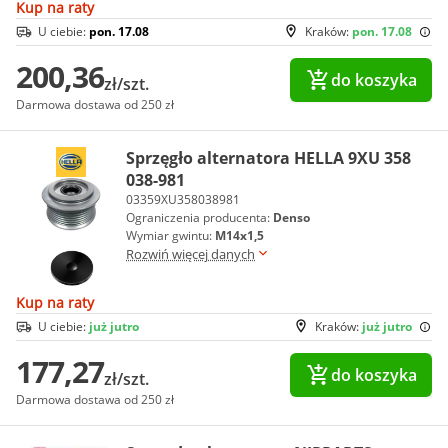
Kup na raty
U ciebie:
pon. 17.08
Kraków:
pon. 17.08
200,36
do koszyka
zł/szt.
Darmowa dostawa od 250 zł
Sprzęgło alternatora HELLA 9XU 358
038-981
03359XU358038981
Ograniczenia producenta:
Denso
Wymiar gwintu:
M14x1,5
Rozwiń więcej danych
Kup na raty
U ciebie:
już jutro
Kraków:
już jutro
177,27
do koszyka
zł/szt.
Darmowa dostawa od 250 zł