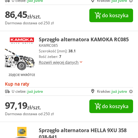
U ciebie:
już jutro
Kraków:
już jutro
86,45
do koszyka
zł/szt.
Darmowa dostawa od 250 zł
Sprzęgło alternatora KAMOKA RC085
KAMRC085
Szerokość [mm]:
38.1
Ilość żeber:
7
Rozwiń więcej danych
Kup na raty
U ciebie:
już jutro
Kraków:
już jutro
97,19
do koszyka
zł/szt.
Darmowa dostawa od 250 zł
Sprzęgło alternatora HELLA 9XU 358
038-941