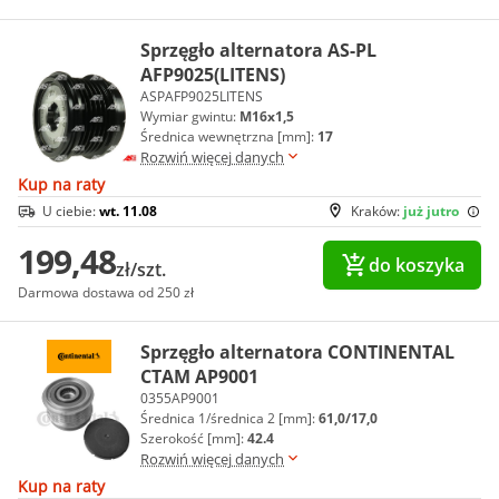
Sprzęgło alternatora AS-PL
AFP9025(LITENS)
ASPAFP9025LITENS
Wymiar gwintu:
M16x1,5
Średnica wewnętrzna [mm]:
17
Rozwiń więcej danych
Kup na raty
U ciebie:
wt. 11.08
Kraków:
już jutro
199,48
do koszyka
zł/szt.
Darmowa dostawa od 250 zł
Sprzęgło alternatora CONTINENTAL
CTAM AP9001
0355AP9001
Średnica 1/średnica 2 [mm]:
61,0/17,0
Szerokość [mm]:
42.4
Rozwiń więcej danych
Kup na raty