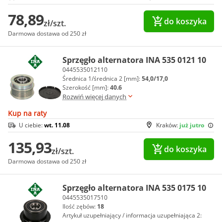
78,89
do koszyka
zł/szt.
Darmowa dostawa od 250 zł
Sprzęgło alternatora INA 535 0121 10
0445535012110
Średnica 1/średnica 2 [mm]:
54,0/17,0
Szerokość [mm]:
40.6
Rozwiń więcej danych
Kup na raty
U ciebie:
wt. 11.08
Kraków:
już jutro
135,93
do koszyka
zł/szt.
Darmowa dostawa od 250 zł
Sprzęgło alternatora INA 535 0175 10
0445535017510
Ilość zębów:
18
Artykuł uzupełniający / informacja uzupełniająca 2: