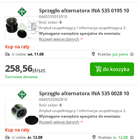
Sprzęgło alternatora INA 535 0195 10
0445535019510
Ilość żeber:
6
Artykuł uzupełniający / informacja uzupełniająca 2:
Wymagane narzędzie specjalne do montażu
Rozwiń więcej danych
Kup na raty
U ciebie:
wt. 11.08
Kraków:
już jutro
258,56
do koszyka
zł/szt.
Darmowa dostawa
Sprzęgło alternatora INA 535 0028 10
0445535002810
Ilość żeber:
6
Artykuł uzupełniający / informacja uzupełniająca 2:
Wymagane narzędzie specjalne do montażu
Rozwiń więcej danych
Kup na raty
U ciebie:
śr. 12.08
Kraków:
śr. 12.08