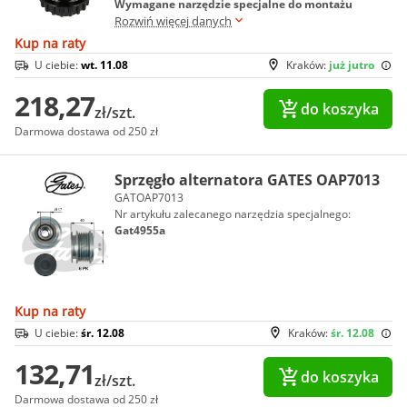
Wymagane narzędzie specjalne do montażu
Rozwiń więcej danych
Kup na raty
U ciebie:
wt. 11.08
Kraków:
już jutro
218,27
do koszyka
zł/szt.
Darmowa dostawa od 250 zł
Sprzęgło alternatora GATES OAP7013
GATOAP7013
Nr artykułu zalecanego narzędzia specjalnego:
Gat4955a
Kup na raty
U ciebie:
śr. 12.08
Kraków:
śr. 12.08
132,71
do koszyka
zł/szt.
Darmowa dostawa od 250 zł