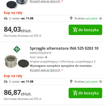
Rozwiń więcej danych
Kup na raty
U ciebie:
wt. 11.08
Kraków:
już jutro
84,03
do koszyka
zł/szt.
Darmowa dostawa od 250 zł
Sprzęgło alternatora INA 535 0203 10
0445535020310
Ilość żeber:
6
Artykuł uzupełniający / informacja uzupełniająca 2:
Wymagane narzędzie specjalne do montażu
Rozwiń więcej danych
Kup na raty
U ciebie:
wt. 11.08
Kraków:
już jutro
86,87
do koszyka
zł/szt.
Darmowa dostawa od 250 zł