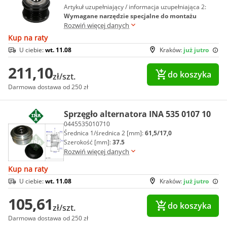
Artykuł uzupełniający / informacja uzupełniająca 2:
Wymagane narzędzie specjalne do montażu
Rozwiń więcej danych
Kup na raty
U ciebie:
wt. 11.08
Kraków:
już jutro
211,10
do koszyka
zł/szt.
Darmowa dostawa od 250 zł
Sprzęgło alternatora INA 535 0107 10
0445535010710
Średnica 1/średnica 2 [mm]:
61,5/17,0
Szerokość [mm]:
37.5
Rozwiń więcej danych
Kup na raty
U ciebie:
wt. 11.08
Kraków:
już jutro
105,61
do koszyka
zł/szt.
Darmowa dostawa od 250 zł