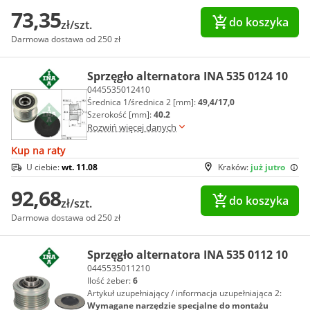
73,35
do koszyka
zł/szt.
Darmowa dostawa od 250 zł
Sprzęgło alternatora INA 535 0124 10
0445535012410
Średnica 1/średnica 2 [mm]:
49,4/17,0
Szerokość [mm]:
40.2
Rozwiń więcej danych
Kup na raty
U ciebie:
wt. 11.08
Kraków:
już jutro
92,68
do koszyka
zł/szt.
Darmowa dostawa od 250 zł
Sprzęgło alternatora INA 535 0112 10
0445535011210
Ilość żeber:
6
Artykuł uzupełniający / informacja uzupełniająca 2:
Wymagane narzędzie specjalne do montażu