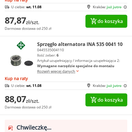
U ciebie:
wt. 11.08
Kraków:
już jutro
87,87
do koszyka
zł/szt.
Darmowa dostawa od 250 zł
Sprzęgło alternatora INA 535 0041 10
0445535004110
Ilość żeber:
6
Artykuł uzupełniający / informacja uzupełniająca 2:
Wymagane narzędzie specjalne do montażu
Rozwiń więcej danych
Kup na raty
U ciebie:
wt. 11.08
Kraków:
już jutro
88,07
do koszyka
zł/szt.
Darmowa dostawa od 250 zł
Chwileczkę...