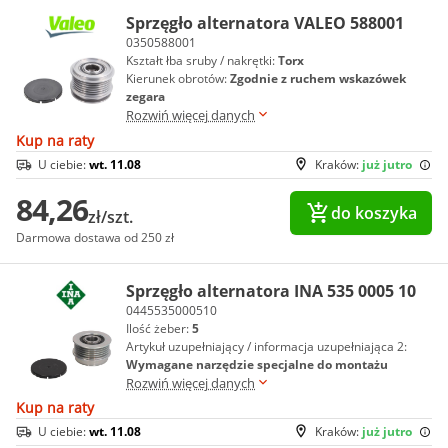
Sprzęgło alternatora VALEO 588001
0350588001
Kształt łba sruby / nakrętki:
Torx
Kierunek obrotów:
Zgodnie z ruchem wskazówek
zegara
Rozwiń więcej danych
Kup na raty
U ciebie:
wt. 11.08
Kraków:
już jutro
84,26
do koszyka
zł/szt.
Darmowa dostawa od 250 zł
Sprzęgło alternatora INA 535 0005 10
0445535000510
Ilość żeber:
5
Artykuł uzupełniający / informacja uzupełniająca 2:
Wymagane narzędzie specjalne do montażu
Rozwiń więcej danych
Kup na raty
U ciebie:
wt. 11.08
Kraków:
już jutro