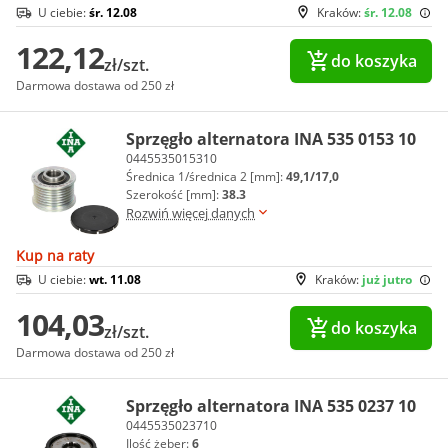
U ciebie:
śr. 12.08
Kraków:
śr. 12.08
122,12
do koszyka
zł/szt.
Darmowa dostawa od 250 zł
Sprzęgło alternatora INA 535 0153 10
0445535015310
Średnica 1/średnica 2 [mm]:
49,1/17,0
Szerokość [mm]:
38.3
Rozwiń więcej danych
Kup na raty
U ciebie:
wt. 11.08
Kraków:
już jutro
104,03
do koszyka
zł/szt.
Darmowa dostawa od 250 zł
Sprzęgło alternatora INA 535 0237 10
0445535023710
Ilość żeber:
6