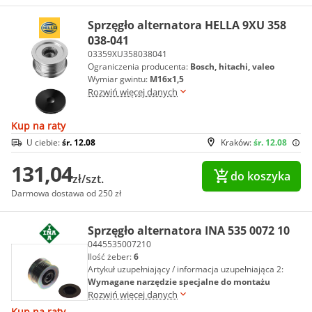
Sprzęgło alternatora HELLA 9XU 358
038-041
03359XU358038041
Ograniczenia producenta:
Bosch, hitachi, valeo
Wymiar gwintu:
M16x1,5
Rozwiń więcej danych
Kup na raty
U ciebie:
śr. 12.08
Kraków:
śr. 12.08
131,04
do koszyka
zł/szt.
Darmowa dostawa od 250 zł
Sprzęgło alternatora INA 535 0072 10
0445535007210
Ilość żeber:
6
Artykuł uzupełniający / informacja uzupełniająca 2:
Wymagane narzędzie specjalne do montażu
Rozwiń więcej danych
Kup na raty