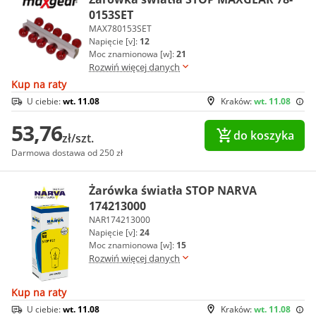
0153SET
MAX780153SET
Napięcie [v]:
12
Moc znamionowa [w]:
21
Rozwiń więcej danych
Kup na raty
U ciebie:
wt. 11.08
Kraków:
wt. 11.08
53,76
do koszyka
zł/szt.
Darmowa dostawa od 250 zł
Żarówka światła STOP NARVA
174213000
NAR174213000
Napięcie [v]:
24
Moc znamionowa [w]:
15
Rozwiń więcej danych
Kup na raty
U ciebie:
wt. 11.08
Kraków:
wt. 11.08