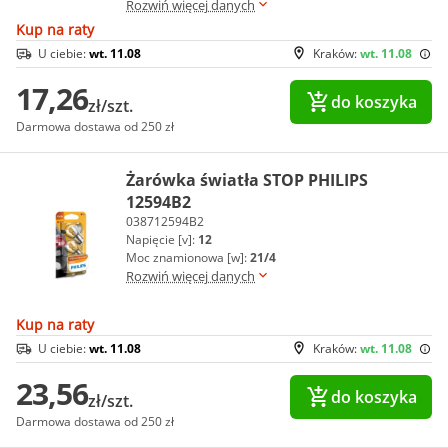
Rozwiń więcej danych
Kup na raty
U ciebie:
wt. 11.08
Kraków:
wt. 11.08
17,26
do koszyka
zł/szt.
Darmowa dostawa od 250 zł
Żarówka światła STOP PHILIPS
12594B2
038712594B2
Napięcie [v]:
12
Moc znamionowa [w]:
21/4
Rozwiń więcej danych
Kup na raty
U ciebie:
wt. 11.08
Kraków:
wt. 11.08
23,56
do koszyka
zł/szt.
Darmowa dostawa od 250 zł