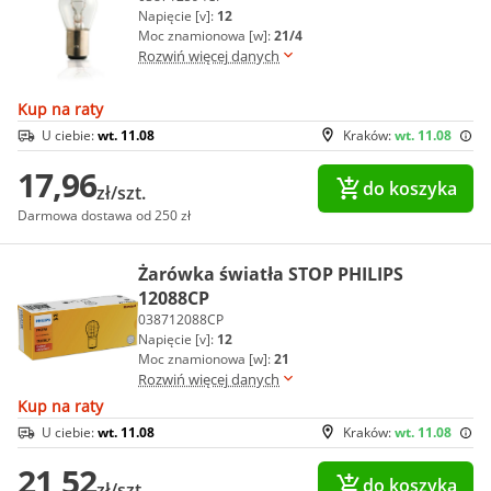
Napięcie [v]:
12
Moc znamionowa [w]:
21/4
Rozwiń więcej danych
Kup na raty
U ciebie:
wt. 11.08
Kraków:
wt. 11.08
17,96
do koszyka
zł/szt.
Darmowa dostawa od 250 zł
Żarówka światła STOP PHILIPS
12088CP
038712088CP
Napięcie [v]:
12
Moc znamionowa [w]:
21
Rozwiń więcej danych
Kup na raty
U ciebie:
wt. 11.08
Kraków:
wt. 11.08
21,52
do koszyka
zł/szt.