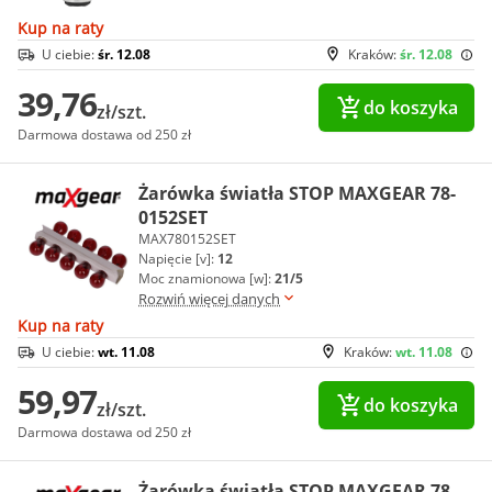
Kup na raty
U ciebie:
śr. 12.08
Kraków:
śr. 12.08
39,76
do koszyka
zł/szt.
Darmowa dostawa od 250 zł
Żarówka światła STOP MAXGEAR 78-
0152SET
MAX780152SET
Napięcie [v]:
12
Moc znamionowa [w]:
21/5
Rozwiń więcej danych
Kup na raty
U ciebie:
wt. 11.08
Kraków:
wt. 11.08
59,97
do koszyka
zł/szt.
Darmowa dostawa od 250 zł
Żarówka światła STOP MAXGEAR 78-