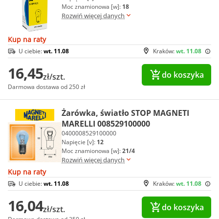
Moc znamionowa [w]:
18
Rozwiń więcej danych
Kup na raty
U ciebie:
wt. 11.08
Kraków:
wt. 11.08
16,45
do koszyka
zł/szt.
Darmowa dostawa od 250 zł
Żarówka, światło STOP MAGNETI
MARELLI 008529100000
0400008529100000
Napięcie [v]:
12
Moc znamionowa [w]:
21/4
Rozwiń więcej danych
Kup na raty
U ciebie:
wt. 11.08
Kraków:
wt. 11.08
16,04
do koszyka
zł/szt.