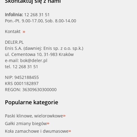
Skontaktuj się z nami
Infolinia:
12 268 31 51
Pon.-Pt. 9.00-17.00, Sob. 8.00-14.00
Kontakt
DELER.PL
Enis S.A. (dawniej: Enis sp. z o.o. sp.k.)
ul. Cementowa 10, 31-983 Kraków
e-mail:
bok@deler.pl
tel. 12 268 31 51
NIP: 9452188455
KRS 0001182897
REGON: 36309630300000
Popularne kategorie
Paski klinowe, wielorowkowe
Gałki zmiany biegów
Koła zamachowe i dwumasowe