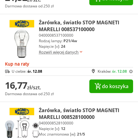
Darmowa dostawa od 250 zł
Żarówka, światło STOP MAGNETI
MARELLI 008537100000
0400008537100000
Rodzaj lampy:
P21/4w
Napięcie [v]:
24
Rozwiń więcej danych
Kup na raty
U ciebie:
śr. 12.08
Kraków:
śr. 12.08
16,77
do koszyka
zł/szt.
Darmowa dostawa od 250 zł
Żarówka, światło STOP MAGNETI
MARELLI 008528100000
0400008528100000
Napięcie [v]:
12
Moc znamionowa [w]:
21/5