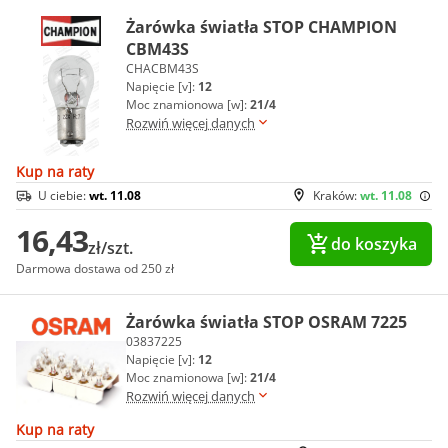
Żarówka światła STOP CHAMPION
CBM43S
CHACBM43S
Napięcie [v]:
12
Moc znamionowa [w]:
21/4
Rozwiń więcej danych
Kup na raty
U ciebie:
wt. 11.08
Kraków:
wt. 11.08
16,43
do koszyka
zł/szt.
Darmowa dostawa od 250 zł
Żarówka światła STOP OSRAM 7225
03837225
Napięcie [v]:
12
Moc znamionowa [w]:
21/4
Rozwiń więcej danych
Kup na raty