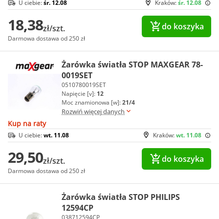
U ciebie:
śr. 12.08
Kraków:
śr. 12.08
18,38
do koszyka
zł/szt.
Darmowa dostawa od 250 zł
Żarówka światła STOP MAXGEAR 78-
0019SET
0510780019SET
Napięcie [v]:
12
Moc znamionowa [w]:
21/4
Rozwiń więcej danych
Kup na raty
U ciebie:
wt. 11.08
Kraków:
wt. 11.08
29,50
do koszyka
zł/szt.
Darmowa dostawa od 250 zł
Żarówka światła STOP PHILIPS
12594CP
038712594CP