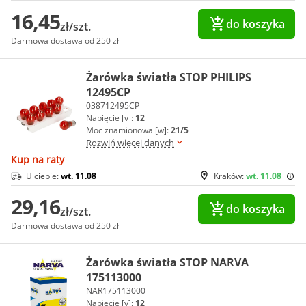
16,45
do koszyka
zł/szt.
Darmowa dostawa od 250 zł
Żarówka światła STOP PHILIPS
12495CP
038712495CP
Napięcie [v]:
12
Moc znamionowa [w]:
21/5
Rozwiń więcej danych
Kup na raty
U ciebie:
wt. 11.08
Kraków:
wt. 11.08
29,16
do koszyka
zł/szt.
Darmowa dostawa od 250 zł
Żarówka światła STOP NARVA
175113000
NAR175113000
Napięcie [v]:
12