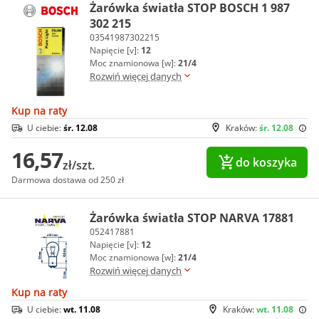
Żarówka światła STOP BOSCH 1 987
302 215
03541987302215
Napięcie [v]:
12
Moc znamionowa [w]:
21/4
Rozwiń więcej danych
Kup na raty
U ciebie:
śr. 12.08
Kraków:
śr. 12.08
16,57
do koszyka
zł/szt.
Darmowa dostawa od 250 zł
Żarówka światła STOP NARVA 17881
052417881
Napięcie [v]:
12
Moc znamionowa [w]:
21/4
Rozwiń więcej danych
Kup na raty
U ciebie:
wt. 11.08
Kraków:
wt. 11.08