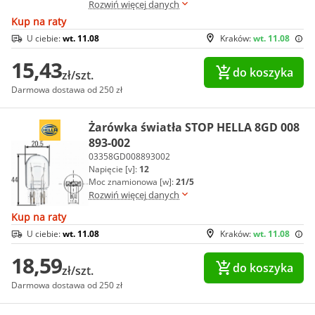
Rozwiń więcej danych
Kup na raty
U ciebie:
wt. 11.08
Kraków:
wt. 11.08
15,43
do koszyka
zł/szt.
Darmowa dostawa od 250 zł
Żarówka światła STOP HELLA 8GD 008
893-002
03358GD008893002
Napięcie [v]:
12
Moc znamionowa [w]:
21/5
Rozwiń więcej danych
Kup na raty
U ciebie:
wt. 11.08
Kraków:
wt. 11.08
18,59
do koszyka
zł/szt.
Darmowa dostawa od 250 zł