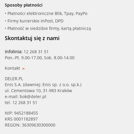
Sposoby płatności
• Płatności elektroniczne Blik, Tpay, PayPo
• Firmy kurierskie InPost, DPD
• Płatność w siedzibie firmy, kartą płatniczą
Skontaktuj się z nami
Infolinia:
12 268 31 51
Pon.-Pt. 9.00-17.00, Sob. 8.00-14.00
Kontakt
DELER.PL
Enis S.A. (dawniej: Enis sp. z o.o. sp.k.)
ul. Cementowa 10, 31-983 Kraków
e-mail:
bok@deler.pl
tel. 12 268 31 51
NIP: 9452188455
KRS 0001182897
REGON: 36309630300000